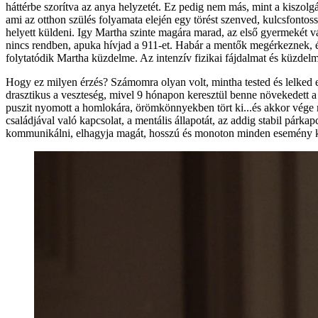
háttérbe szorítva az anya helyzetét. Ez pedig nem más, mint a kiszolgá
ami az otthon szülés folyamata elején egy törést szenved, kulcsfontos
helyett küldeni. Igy Martha szinte magára marad, az első gyermekét vá
nincs rendben, apuka hívjad a 911-et. Habár a mentők megérkeznek, é
folytatódik Martha küzdelme. Az intenzív fizikai fájdalmat és küzdelme
Hogy ez milyen érzés? Számomra olyan volt, mintha tested és lelked 
drasztikus a veszteség, mivel 9 hónapon keresztül benne növekedett a ki
puszit nyomott a homlokára, örömkönnyekben tört ki...és akkor vége mi
családjával való kapcsolat, a mentális állapotát, az addig stabil párka
kommunikálni, elhagyja magát, hosszú és monoton minden esemény körül