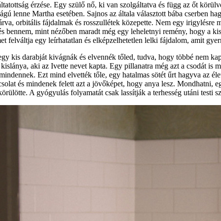
ltatottság érzése. Egy szülő nő, ki van szolgáltatva és függ az őt körül
ságú lenne Martha esetében. Sajnos az általa választott bába cserben ha
rva, orbitális fájdalmak és rosszullétek közepette. Nem egy irigylésre
s bennem, mint nézőben maradt még egy leheletnyi remény, hogy a kisb
t felváltja egy leírhatatlan és elképzelhetetlen lelki fájdalom, amit gy
egy kis darabját kivágnák és elvennék tőled, tudva, hogy többé nem ka
slánya, aki az Ivette nevet kapta. Egy pillanatra még azt a csodát is meg
ndennek. Ezt mind elvették tőle, egy hatalmas sötét űrt hagyva az életé
pcsolat és mindenek felett azt a jövőképet, hogy anya lesz. Mondhatni, e
ötte. A gyógyulás folyamatát csak lassítják a terhesség utáni testi s