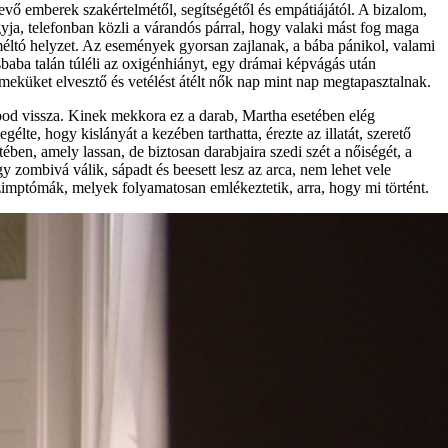
vevő emberek szakértelmétől, segítségétől és empátiájától. A bizalom,
gyja, telefonban közli a várandós párral, hogy valaki mást fog maga
 méltó helyzet. Az események gyorsan zajlanak, a bába pánikol, valami
aba talán túléli az oxigénhiányt, egy drámai képvágás után
ermeküket elvesztő és vetélést átélt nők nap mint nap megtapasztalnak.
pod vissza. Kinek mekkora ez a darab, Martha esetében elég
élte, hogy kislányát a kezében tarthatta, érezte az illatát, szerető
ben, amely lassan, de biztosan darabjaira szedi szét a nőiségét, a
gy zombivá válik, sápadt és beesett lesz az arca, nem lehet vele
zimptómák, melyek folyamatosan emlékeztetik, arra, hogy mi történt.