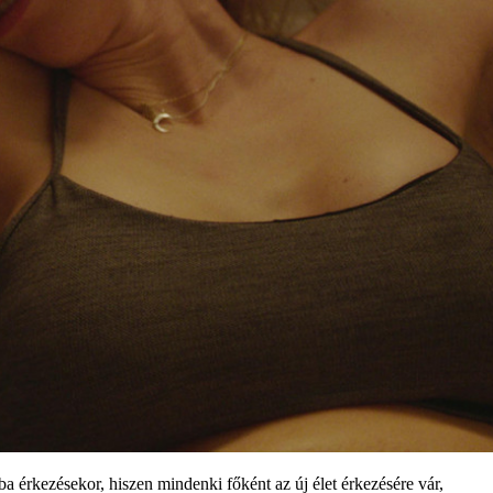
 érkezésekor, hiszen mindenki főként az új élet érkezésére vár,