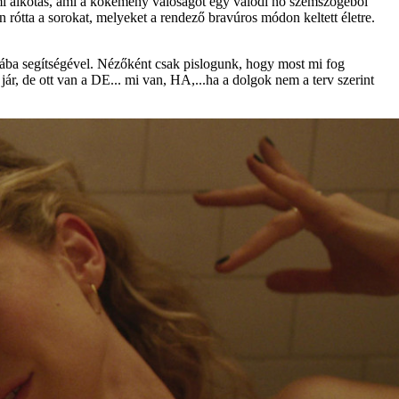
lmi alkotás, ami a kőkemény valóságot egy valódi nő szemszögéből
án rótta a sorokat, melyeket a rendező bravúros módon keltett életre.
bába segítségével. Nézőként csak pislogunk, hogy most mi fog
ár, de ott van a DE... mi van, HA,...ha a dolgok nem a terv szerint