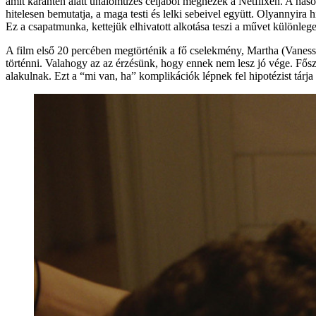
amit karantén alatt unaloműzés céljából megnézek a Netflixen. A has
hitelesen bemutatja, a maga testi és lelki sebeivel együtt. Olyannyira 
Ez a csapatmunka, kettejük elhivatott alkotása teszi a művet különlege
A film első 20 percében megtörténik a fő cselekmény, Martha (Vaness
történni. Valahogy az az érzésünk, hogy ennek nem lesz jó vége. Fősze
alakulnak. Ezt a “mi van, ha” komplikációk lépnek fel hipotézist tárja 