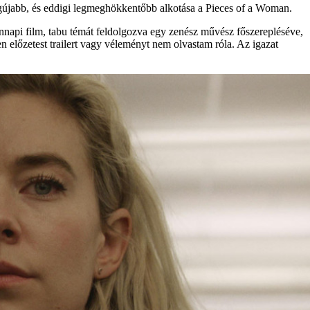
egújabb, és eddigi legmeghökkentőbb alkotása a Pieces of a Woman.
nnapi film, tabu témát feldolgozva egy zenész művész főszerepléséve,
előzetest trailert vagy véleményt nem olvastam róla. Az igazat