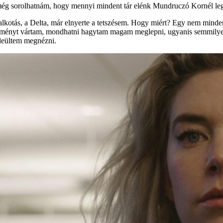
és még sorolhatnám, hogy mennyi mindent tár elénk Mundruczó Kornél l
alkotás, a Delta, már elnyerte a tetszésem. Hogy miért? Egy nem minde
élményt vártam, mondhatni hagytam magam meglepni, ugyanis semmilyen 
 leültem megnézni.