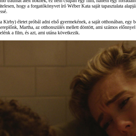
onló traumát átélt nőknek, ez nem csupán egy film, hanem egy forrada
hitelesen, hogy a forgatókönyvet író Wéber Kata saját tapasztalata alapj
ssé.
a Kirby) életet próbál adni első gyermekének, a saját otthonában, egy 
replőnk, Martha, az otthonszülés mellett döntött, ami számos előnnyel j
elénk a film, és azt, ami utána következik.