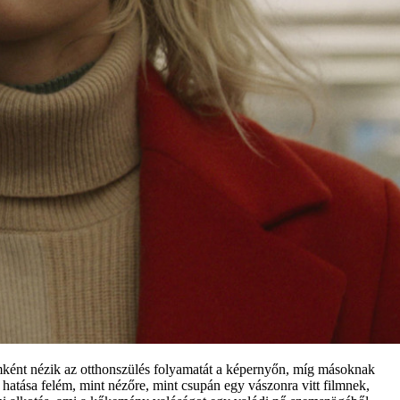
ként nézik az otthonszülés folyamatát a képernyőn, míg másoknak
 hatása felém, mint nézőre, mint csupán egy vászonra vitt filmnek,