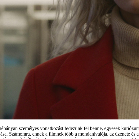
néhányan személyes vonatkozást fedezünk fel benne, egyesek kuriózum
ódása. Számomra, ennek a filmnek több a mondanivalója, az üzenete és a