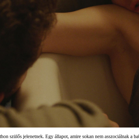
n szülős jelenetnek. Egy állapot, amire sokan nem asszociálnak a baba