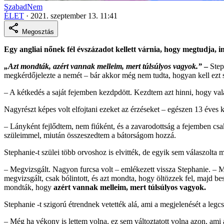
SzabadNem
ÉLET
·
2021. szeptember 13. 11:41
Megosztás
Egy angliai nőnek fél évszázadot kellett várnia, hogy megtudja, 
„Azt mondták, azért vannak melleim, mert túlsúlyos vagyok.”
–
Steph
megkérdőjelezte a nemét – bár akkor még nem tudta, hogyan kell ezt 
– A kétkedés a saját fejemben kezdpdött. Kezdtem azt hinni, hogy v
Nagyrészt képes volt elfojtani ezeket az érzéseket – egészen 13 éves 
– Lányként fejlődtem, nem fiúként, és a zavarodottság a fejemben csa
szüleimmel, miután összeszedtem a bátorságom hozzá.
Stephanie-t szülei több orvoshoz is elvitték, de egyik sem válaszolta
– Megvizsgált. Nagyon furcsa volt – emlékezett vissza Stephanie. –
megvizsgált, csak bólintott, és azt mondta, hogy öltözzek fel, majd b
mondták, hogy
azért vannak melleim, mert túlsúlyos vagyok.
Stephanie -t szigorú étrendnek vetették alá, ami a megjelenését a leg
– Még ha vékony is lettem volna, ez sem változtatott volna azon, ami a