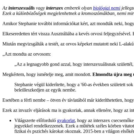
Az
interszexuális
vagy
interszex
emberek olyan
biológiai nemi
jellegz
Ezek a különbözőségek megjelenhetnek a kromoszómákban, nemi mirig
Amikor Stephanie további információkat kért, azt mondták neki, hogy a
Elkeseredetten tért vissza Ausztráliába a kevés orvosi feljegyzésével
Miután megvizsgálták a testét, az orvos képeket mutatott neki L-alakú
„Azt mondta az orvosom:
„Az a legnagyobb gond azzal, hogy interszexuálisnak születtél,
Megkértem, hogy ismételje meg, amit mondott.
Elmondta újra meg új
Stephanie végül kiderítette, hogy a '60-as években született so
beleilleszkedjen az egyik nembe.
Esetében a férfi nembe – ötven év távlatából már kideríthetetlen, ho
Ezek az invazív eljárások ma is gyakoriak, annak ellenére, hogy az in
Világszerte előforduló
gyakorlat
, hogy az interszex csecsemők
jegyekkel rendelkezzenek. Ezek a műtétek széles körben vitatott
fizikai és pszichés károkat okoznak. 2015-ben a világon elsőké