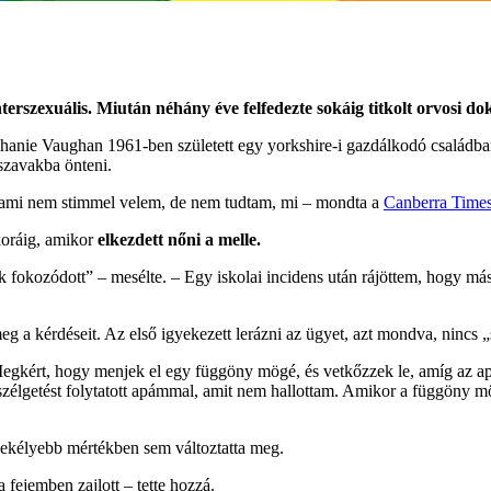
interszexuális. Miután néhány éve felfedezte sokáig titkolt orvosi
anie Vaughan 1961-ben született egy yorkshire-i gazdálkodó családban, 
szavakba önteni.
alami nem stimmel velem, de nem tudtam, mi – mondta a
Canberra Time
koráig, amikor
elkezdett nőni a melle.
k fokozódott” – mesélte. – Egy iskolai incidens után rájöttem, hogy má
 meg a kérdéseit. Az első igyekezett lerázni az ügyet, azt mondva, ninc
 Megkért, hogy menjek el egy függöny mögé, és vetkőzzek le, amíg az 
eszélgetést folytatott apámmal, amit nem hallottam. Amikor a függöny mö
csekélyebb mértékben sem változtatta meg.
 fejemben zajlott – tette hozzá.