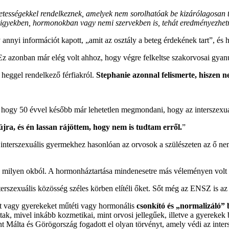
etességekkel rendelkeznek, amelyek nem sorolhatóak be kizárólagosan t
yekben, hormonokban vagy nemi szervekben is, tehát eredményezhetnek
nnyi információt kapott, „amit az osztály a beteg érdekének tart”, és ha
. Ez azonban már elég volt ahhoz, hogy végre felkeltse szakorvosai gyanú
 heggel rendelkező férfiakról.
Stephanie azonnal felismerte, hiszen nek
 hogy 50 évvel később már lehetetlen megmondani, hogy az interszexualit
ra, és én lassan rájöttem, hogy nem is tudtam erről.
”
k interszexuális gyermekhez hasonlóan az orvosok a szülészeten az ő nem
gy milyen okból. A hormonháztartása mindenesetre más véleményen volt 
terszexuális közösség széles körben elítéli őket. Sőt még az ENSZ is a
et vagy gyerekeket műtéti vagy hormonális
csonkító és „normalizáló”
ak, mivel inkább kozmetikai, mint orvosi jellegűek, illetve a gyerekek 
nt Málta és Görögország fogadott el olyan törvényt, amely védi az int