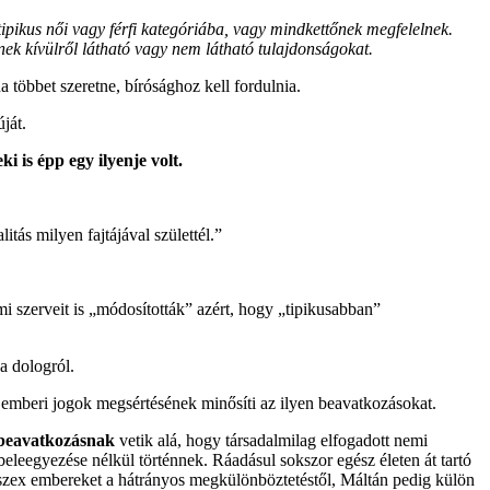
ipikus női vagy férfi kategóriába, vagy mindkettőnek megfelelnek.
 kívülről látható vagy nem látható tulajdonságokat.
 többet szeretne, bírósághoz kell fordulnia.
ját.
i is épp egy ilyenje volt.
ás milyen fajtájával születtél.”
i szerveit is „módosították” azért, hogy „tipikusabban”
a dologról.
z emberi jogok megsértésének minősíti az ilyen beavatkozásokat.
 beavatkozásnak
vetik alá, hogy társadalmilag elfogadott nemi
beleegyezése nélkül történnek. Ráadásul sokszor egész életen át tartó
erszex embereket a hátrányos megkülönböztetéstől, Máltán pedig külön