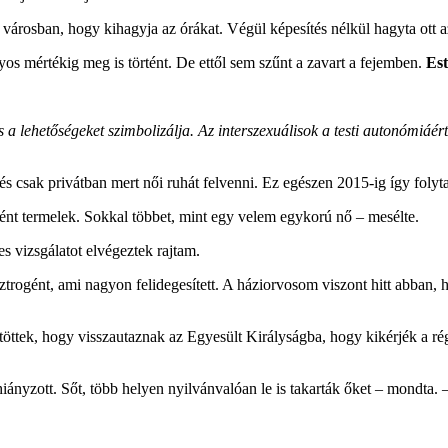
 városban, hogy kihagyja az órákat. Végül képesítés nélkül hagyta ott a
nyos mértékig meg is történt. De ettől sem szűnt a zavart a fejemben.
Est
 és a lehetőségeket szimbolizálja. Az interszexuálisok a testi autonómiáér
 és csak privátban mert női ruhát felvenni. Ez egészen 2015-ig így folyt
ént termelek. Sokkal többet, mint egy velem egykorú nő – mesélte.
s vizsgálatot elvégeztek rajtam.
ogént, ami nagyon felidegesített. A háziorvosom viszont hitt abban, ho
öntöttek, hogy visszautaznak az Egyesült Királyságba, hogy kikérjék a 
ányzott. Sőt, több helyen nyilvánvalóan le is takarták őket – mondta. –