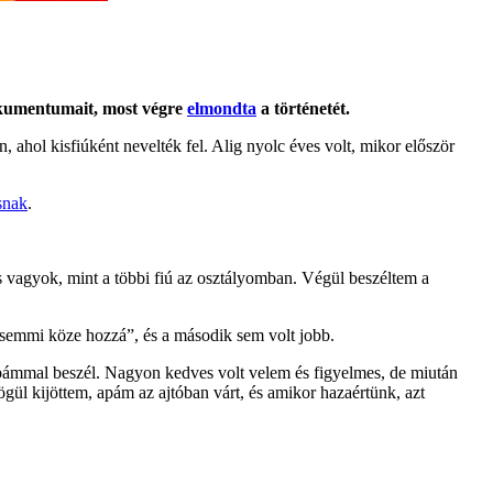
 dokumentumait, most végre
elmondta
a történetét.
ahol kisfiúként nevelték fel. Alig nyolc éves volt, mikor először
snak
.
s vagyok, mint a többi fiú az osztályomban. Végül beszéltem a
s „semmi köze hozzá”, és a második sem volt jobb.
apámmal beszél. Nagyon kedves volt velem és figyelmes, de miután
gül kijöttem, apám az ajtóban várt, és amikor hazaértünk, azt