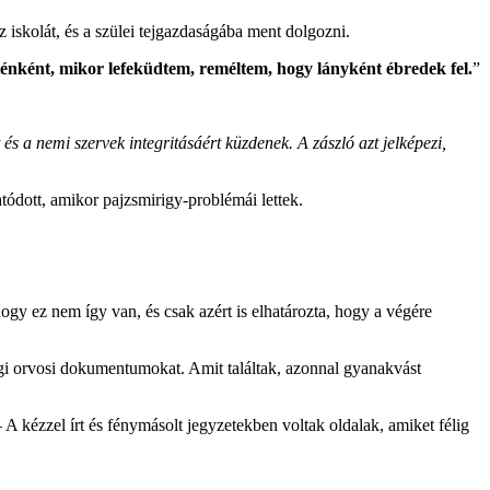
z iskolát, és a szülei tejgazdaságába ment dolgozni.
énként, mikor lefeküdtem, reméltem, hogy lányként ébredek fel.
”
t és a nemi szervek integritásáért küzdenek. A zászló azt jelképezi,
atódott, amikor pajzsmirigy-problémái lettek.
gy ez nem így van, és csak azért is elhatározta, hogy a végére
régi orvosi dokumentumokat. Amit találtak, azonnal gyanakvást
 A kézzel írt és fénymásolt jegyzetekben voltak oldalak, amiket félig