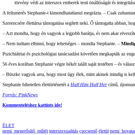
törvény védi az interszex emberek testi önállóságát és integritás
A felismerés Stephanie-t kimondhatatlanul megrázta. – Csak zuhantam
Szerencsére élettársa támogatása segített neki. Ő támogatta abban, h
– Azt mondta, hogy én vagyok a legjobb barátja, és nem akar elveszít
– Nem tudtam elhinni, hogy lehetséges – mondta Stephanie. –
Mindig
Pszichiátriai és pszichológiai tanácsadást követően megkapták az enge
56 éves korában Stephanie végre békét talált saját testében – és vála
– Büszke vagyok arra, hogy most úgy élek, mint akinek mindig is kelle
Stephanie hihetetlen élettörténetét a
Half Him Half Her
című, újonnan
Forrás: PinkNews
Kommenteléshez kattints ide!
ÉLET
nemi_megerősítő_műtét
interszexualitás
csecsemő
életút
nemi_hovata