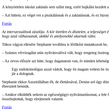
A könyörtelen iskolai zaklatás sem szűnt meg, ezért bujkálni kezdett a
– Azt hittem, ez véget vet a piszkálásnak és a zaklatásnak, és ez bizo
Forrás
Az interszexuálisok zászlója. A kör töretlen és dísztelen, a teljességet
hogy azzá válhassanak, akikké és amilyenekké akarnak válni.
Titkos vágyai ellenére Stephanie továbbra is férfiként mutatkozott be,
– Számos vérvizsgálat után nyilvánvalóvá vált, hogy rengeteg ösztrog
– Az orvos először azt hitte, hogy daganatom van, és minden lehetsége
Egy endokrinológus azzal vádolt, hogy én magam vettem be ösztr
jár a dolognak.
Stephanie ekkor Ausztráliában élt, de élettársával, Denise-zel úgy d
ébresztett bennük.
– Amikor elküldték nekem az egészségügyi nyilvántartásomat, a fele hi
összehajtottak, hogy elrejtsenek valamit.
Forrás