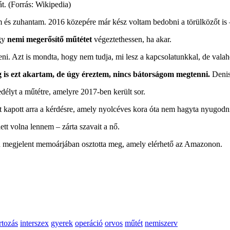
át. (Forrás: Wikipedia)
 és zuhantam. 2016 közepére már kész voltam bedobni a törülközőt is –
ogy
nemi megerősítő műtétet
végeztethessen, ha akar.
eni. Azt is mondta, hogy nem tudja, mi lesz a kapcsolatunkkal, de vala
 is ezt akartam, de úgy éreztem, nincs bátorságom megtenni.
Denis
délyt a műtétre, amelyre 2017-ben került sor.
szt kapott arra a kérdésre, amely nyolcéves kora óta nem hagyta nyugodn
tt volna lennem – zárta szavait a nő.
 megjelent memoárjában osztotta meg, amely elérhető az Amazonon.
rtozás
interszex
gyerek
operáció
orvos
műtét
nemiszerv