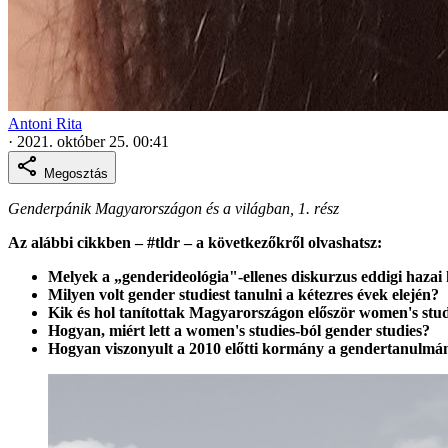
Antoni Rita
·
2021. október 25. 00:41
Megosztás
Genderpánik Magyarországon és a világban, 1. rész
Az alábbi cikkben – #tldr – a következőkről olvashatsz:
Melyek a „genderideológia"-ellenes diskurzus eddigi haza
Milyen volt gender studiest tanulni a kétezres évek elején?
Kik és hol tanítottak Magyarországon először women's stud
Hogyan, miért lett a women's studies-ból gender studies?
Hogyan viszonyult a 2010 előtti kormány a gendertanulm