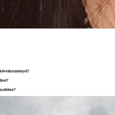
i következményei?
iest?
ányokhoz?