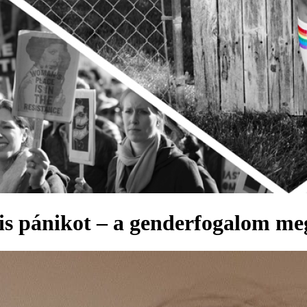
s pánikot – a genderfogalom me