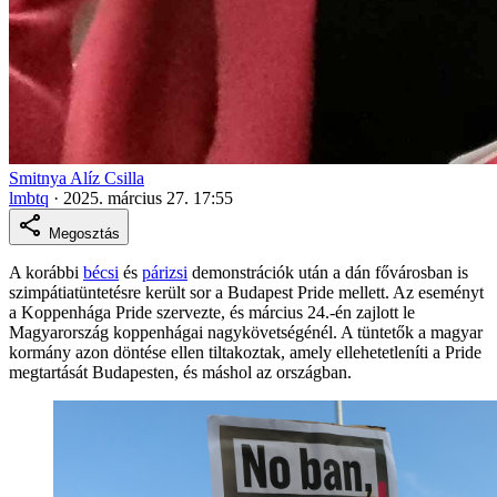
Smitnya Alíz Csilla
lmbtq
·
2025. március 27. 17:55
Megosztás
A korábbi
bécsi
és
párizsi
demonstrációk után a dán fővárosban is
szimpátiatüntetésre került sor a Budapest Pride mellett. Az eseményt
a Koppenhága Pride szervezte, és március 24.-én zajlott le
Magyarország koppenhágai nagykövetségénél. A tüntetők a magyar
kormány azon döntése ellen tiltakoztak, amely ellehetetleníti a Pride
megtartását Budapesten, és máshol az országban.