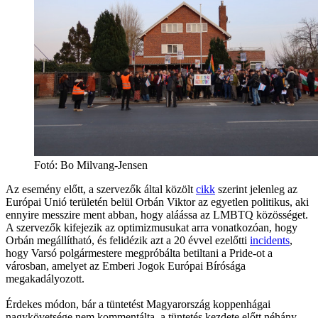
Fotó:
Bo Milvang-Jensen
Az esemény előtt, a szervezők által közölt
cikk
szerint jelenleg az
Európai Unió területén belül Orbán Viktor az egyetlen politikus, aki
ennyire messzire ment abban, hogy aláássa az LMBTQ közösséget.
A szervezők kifejezik az optimizmusukat arra vonatkozóan, hogy
Orbán megállítható, és felidézik azt a 20 évvel ezelőtti
incidents
,
hogy Varsó polgármestere megpróbálta betiltani a Pride-ot a
városban, amelyet az Emberi Jogok Európai Bírósága
megakadályozott.
Érdekes módon, bár a tüntetést Magyarország koppenhágai
nagykövetsége nem kommentálta, a tüntetés kezdete előtt néhány