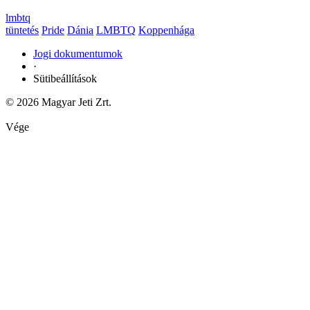
lmbtq
tüntetés
Pride
Dánia
LMBTQ
Koppenhága
Jogi dokumentumok
·
Sütibeállítások
© 2026 Magyar Jeti Zrt.
Vége