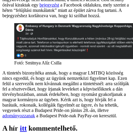
órával kiraktak egy
bejegyzést
a Facebook oldalukra, mely szerint a
héten “felújítási munkálatok” miatt az épület zárva fog tartani. A
bejegyzéshez korlátozva van, hogy ki szólhat hozzá.
Fotó:
Smitnya Alíz Csilla
A tüntetés bizonyítéka annak, hogy a magyar LMTBQ közösség
nincs egyedül, és hogy az ügyünk nemzetközi figyelmet kap. Ezen
felül a szervezők nem kívánnak megállni a tüntetésnél: arra szólítják
fel a résztvevőket, hogy írjanak leveleket a képviselőiknek a dán
törvényhozásban, annak érdekében, hogy nyomást gyakorljanak a
magyar kormányra az ügyben. Kérik azt is, hogy hívják fel a
barátaik, rokonaik, kollégáik figyelmét az ügyre, és ha tehetik,
vegyenek részt a Budapest Pride-on június 28.-án, illetve
adományozzanak
a Budapest Pride-nak PayPay-on keresztül.
A hír
itt
kommentelhető.