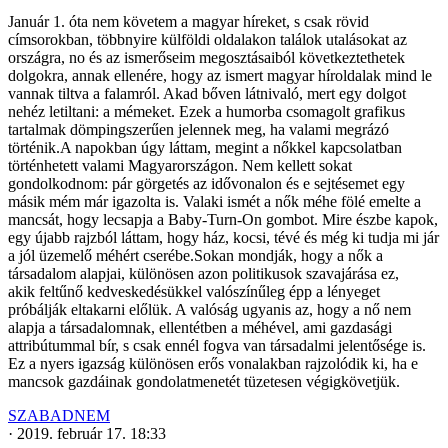
Január 1. óta nem követem a magyar híreket, s csak rövid
címsorokban, többnyire külföldi oldalakon találok utalásokat az
országra, no és az ismerőseim megosztásaiból következtethetek
dolgokra, annak ellenére, hogy az ismert magyar híroldalak mind le
vannak tiltva a falamról. Akad bőven látnivaló, mert egy dolgot
nehéz letiltani: a mémeket. Ezek a humorba csomagolt grafikus
tartalmak dömpingszerűen jelennek meg, ha valami megrázó
történik.A napokban úgy láttam, megint a nőkkel kapcsolatban
történhetett valami Magyarországon. Nem kellett sokat
gondolkodnom: pár görgetés az idővonalon és e sejtésemet egy
másik mém már igazolta is. Valaki ismét a nők méhe fölé emelte a
mancsát, hogy lecsapja a Baby-Turn-On gombot. Mire észbe kapok,
egy újabb rajzból láttam, hogy ház, kocsi, tévé és még ki tudja mi jár
a jól üzemelő méhért cserébe.Sokan mondják, hogy a nők a
társadalom alapjai, különösen azon politikusok szavajárása ez,
akik feltűnő kedveskedésükkel valószínűleg épp a lényeget
próbálják eltakarni előlük. A valóság ugyanis az, hogy a nő nem
alapja a társadalomnak, ellentétben a méhével, ami gazdasági
attribútummal bír, s csak ennél fogva van társadalmi jelentősége is.
Ez a nyers igazság különösen erős vonalakban rajzolódik ki, ha e
mancsok gazdáinak gondolatmenetét tüzetesen végigkövetjük.
SZABADNEM
·
2019. február 17. 18:33