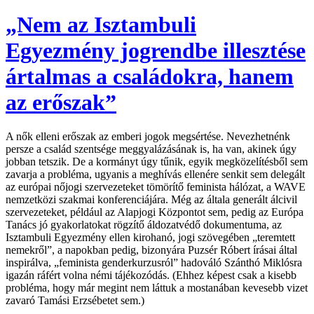
„Nem az Isztambuli
Egyezmény jogrendbe illesztése
ártalmas a családokra, hanem
az erőszak”
A nők elleni erőszak az emberi jogok megsértése. Nevezhetnénk
persze a család szentsége meggyalázásának is, ha van, akinek úgy
jobban tetszik. De a kormányt úgy tűnik, egyik megközelítésből sem
zavarja a probléma, ugyanis a meghívás ellenére senkit sem delegált
az európai nőjogi szervezeteket tömörítő feminista hálózat, a WAVE
nemzetközi szakmai konferenciájára. Még az általa generált álcivil
szervezeteket, például az Alapjogi Központot sem, pedig az Európa
Tanács jó gyakorlatokat rögzítő áldozatvédő dokumentuma, az
Isztambuli Egyezmény ellen kirohanó, jogi szövegében „teremtett
nemekről”, a napokban pedig, bizonyára Puzsér Róbert írásai által
inspirálva, „feminista genderkurzusról” hadováló Szánthó Miklósra
igazán ráfért volna némi tájékozódás. (Ehhez képest csak a kisebb
probléma, hogy már megint nem láttuk a mostanában kevesebb vizet
zavaró Tamási Erzsébetet sem.)