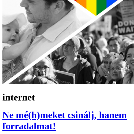
internet
Ne mé(h)meket csinálj, hanem
forradalmat!