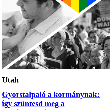
Utah
Gyorstalpaló a kormánynak:
így szüntesd meg a