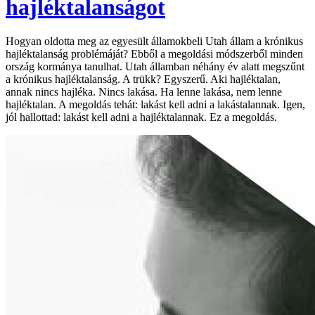
hajléktalanságot
Hogyan oldotta meg az egyesült államokbeli Utah állam a krónikus
hajléktalanság problémáját? Ebből a megoldási módszerből minden
ország kormánya tanulhat. Utah államban néhány év alatt megszűnt
a krónikus hajléktalanság. A trükk? Egyszerű. Aki hajléktalan,
annak nincs hajléka. Nincs lakása. Ha lenne lakása, nem lenne
hajléktalan. A megoldás tehát: lakást kell adni a lakástalannak. Igen,
jól hallottad: lakást kell adni a hajléktalannak. Ez a megoldás.