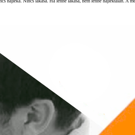
s hajléka. Nincs lakása. Ha lenne lakása, nem lenne hajléktalan. A megol