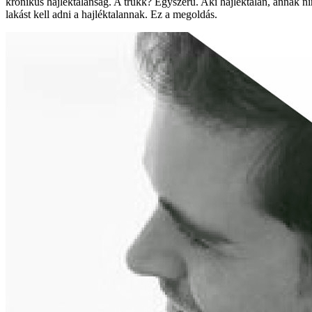
krónikus hajléktalanság. A trükk? Egyszerű. Aki hajléktalan, annak ninc
lakást kell adni a hajléktalannak. Ez a megoldás.