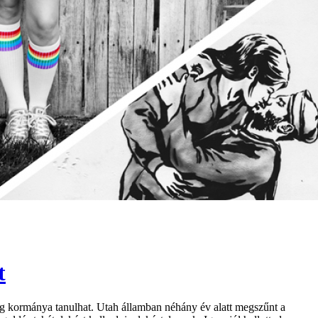
t
g kormánya tanulhat. Utah államban néhány év alatt megszűnt a