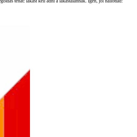
dás tehát: lakást kell adni a lakástalannak. Igen, jól hallottad: