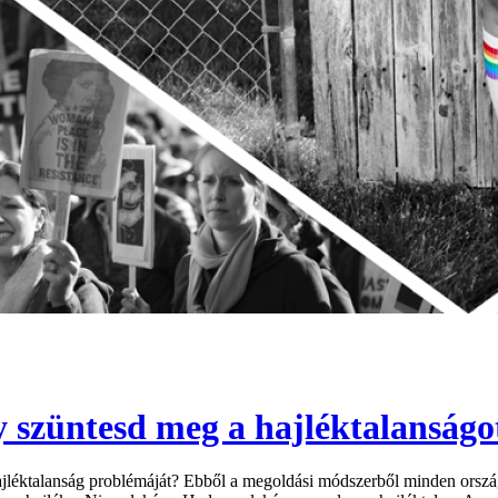
 szüntesd meg a hajléktalanságo
ajléktalanság problémáját? Ebből a megoldási módszerből minden orszá