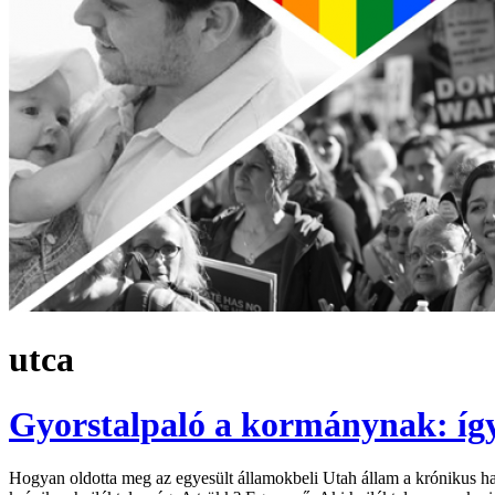
utca
Gyorstalpaló a kormánynak: így
Hogyan oldotta meg az egyesült államokbeli Utah állam a krónikus h