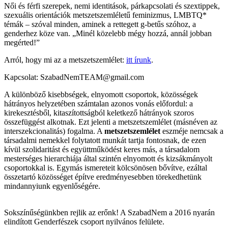
Női és férfi szerepek, nemi identitások, párkapcsolati és szextippek,
szexuális orientációk metszetszemléletű feminizmus, LMBTQ*
témák – szóval minden, aminek a rettegett g-betűs szóhoz, a
genderhez köze van. „Minél közelebb mégy hozzá, annál jobban
megérted!”
Arról, hogy mi az a metszetszemlélet:
itt írunk
.
Kapcsolat: SzabadNemTEAM@gmail.com
A különböző kisebbségek, elnyomott csoportok, közösségek
hátrányos helyzetében számtalan azonos vonás előfordul: a
kirekesztésből, kitaszítottságból keletkező hátrányok szoros
összefüggést alkotnak. Ezt jelenti a metszetszemlélet (másnéven az
interszekcionalitás) fogalma. A
metszetszemlélet
eszméje nemcsak a
társadalmi nemekkel folytatott munkát tartja fontosnak, de ezen
kívül szolidaritást és együttműködést keres más, a társadalom
mesterséges hierarchiája által szintén elnyomott és kizsákmányolt
csoportokkal is. Egymás ismereteit kölcsönösen bővítve, ezáltal
összetartó közösséget építve eredményesebben törekedhetünk
mindannyiunk egyenlőségére.
Sokszínűségünkben rejlik az erőnk! A SzabadNem a 2016 nyarán
elindított Genderfészek csoport nyilvános felülete.