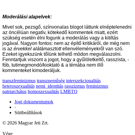
Moderálási alapelvek:
Mivel sok, pezsgő, színvonalas blogot láttunk elnéptelenedni
az öncélúan negatív, kötekedő kommentek miatt, ezért
szükség esetén élni fogunk a moderálás vagy a kitiltás
jogával. Nagyon fontos: nem az építő kritikáról, de még nem
is az
érvekkel alátámasztott
ellenvéleményekről van szó.
Ezeket igyekszünk tőlünk telhető módon megválaszolni.
Fenntartjuk viszont a jogot, hogy a gyűlöletkeltő, rasszista, -
fób, tutimegmondó/kioktató & a témába nem illő
kommenteket kimoderáljuk.
transzfeminizmus
transzneműség
interszekcionalitás
heteroszexualitás
nemi_identitás
rasszizmus
feminizmus
patriarchátus
homoszexualitás
LMBTQ
Jogi dokumentumok
·
Sütibeállítások
© 2026 Magyar Jeti Zrt.
Vége