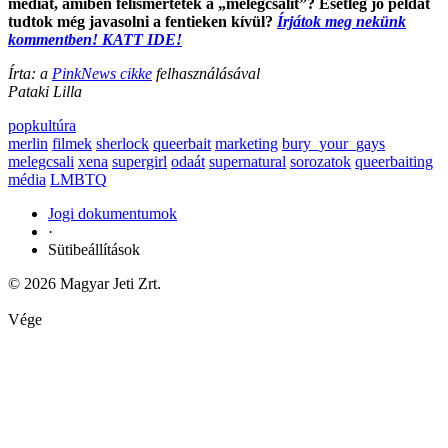
médiát, amiben felismertétek a „melegcsalit”? Esetleg jó példát
tudtok még javasolni a fentieken kívül?
Írjátok meg nekünk
kommentben! KATT IDE!
Írta: a
PinkNews cikke
felhasználásával
Pataki Lilla
popkultúra
merlin
filmek
sherlock
queerbait
marketing
bury_your_gays
melegcsali
xena
supergirl
odaát
supernatural
sorozatok
queerbaiting
média
LMBTQ
Jogi dokumentumok
·
Sütibeállítások
© 2026 Magyar Jeti Zrt.
Vége