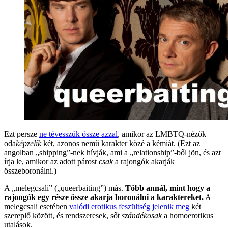
Ezt persze
ne tévesszük össze azzal
, amikor az LMBTQ-nézők
oda
képzelik
két, azonos nemű karakter közé a kémiát. (Ezt az
angolban „shipping”-nek hívják, ami a „relationship”-ből jön, és azt
írja le, amikor az adott párost
csak
a rajongók akarják
összeboronálni.)
A „melegcsali” („queerbaiting”) más.
Több annál, mint hogy a
rajongók egy része össze akarja boronálni a karaktereket.
A
melegcsali esetében
valódi erotikus feszültség jelenik meg
két
szereplő között, és rendszeresek, sőt
szándékosak
a homoerotikus
utalások.