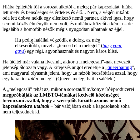
Hiába építették föl a sorozat alkotói a meleg pár kapcsolatát, hiába
lett mély és bensőséges és érdekes és élő... Nem, a végén inkább
oda lett dobva nekik egy ellenkező nemű partner, akivel igaz, hogy
semmi közös élményük nem volt, és nullához közelít a kémia – de
legalább a homofób nézők mégis nyugodtan alhatnak az éjjel.
Ha pedig halállal végződik a dolog, az még
elkeserítőbb, mivel a „temesd el a meleget” (
bury your
gays
) egy régi, agyonhasznált és nagyon káros klisé.
Ha átéltél már valaha ilyesmit, akkor a „melegcsali”-nak nevezett
jelenség áldozata vagy. A kifejezés angol eredetije a „
queerbaiting
”,
ami magyarul olyasmit jelent, hogy „a nézők becsábítása azzal, hogy
egy karakter
talán
meleg”. (Queer=meleg, bait=csalétek.)
A „melegcsali” tehát az, mikor a sorozat/film/könyv írói/producerei
megpróbálják az LMBTQ-témákat kedvelő közönséget
bevonzani azáltal, hogy a szereplők közötti azonos nemű
kapcsolatokra
utalnak
–
bár valójában ezek a kapcsolatok soha
nem teljesednek ki.