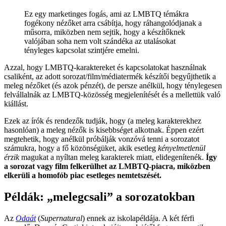
Ez egy marketinges fogás, ami az LMBTQ témákra
fogékony nézőket arra csábítja, hogy ráhangolódjanak a
műsorra, miközben nem sejtik, hogy a készítőknek
valójában soha nem volt szándéka az utalásokat
tényleges kapcsolat szintjére emelni.
Azzal, hogy LMBTQ-karaktereket és kapcsolatokat használnak
csaliként, az adott sorozat/film/médiatermék készítői begyűjthetik a
meleg nézőket (és azok pénzét), de persze anélkül, hogy ténylegesen
felvállalnák az LMBTQ-közösség megjelenítését és a mellettük való
kiállást.
Ezek az írók és rendezők tudják, hogy (a meleg karakterekhez
hasonlóan) a meleg nézők is kisebbséget alkotnak. Éppen ezért
megtehetik, hogy anélkül próbálják vonzóvá tenni a sorozatot
számukra, hogy a fő közönségüket, akik esetleg
kényelmetlenül
érzik
magukat a nyíltan meleg karakterek miatt, elidegenítenék.
Így
a sorozat vagy film felkerülhet az LMBTQ-piacra, miközben
elkerüli a homofób piac esetleges nemtetszését.
Példák: „melegcsali” a sorozatokban
Az
Odaát
(
Supernatural
) ennek az iskolapéldája. A két férfi