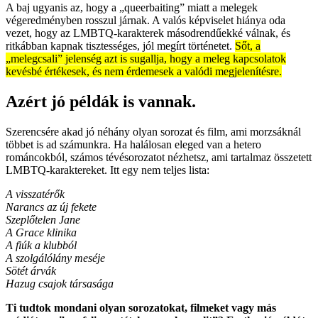
A baj ugyanis az, hogy a „queerbaiting” miatt a melegek
végeredményben rosszul járnak. A valós képviselet hiánya oda
vezet, hogy az LMBTQ-karakterek másodrendűekké válnak, és
ritkábban kapnak tisztességes, jól megírt történetet.
Sőt, a
„melegcsali” jelenség azt is sugallja, hogy a meleg kapcsolatok
kevésbé értékesek, és nem érdemesek a valódi megjelenítésre.
Azért jó példák is vannak.
Szerencsére akad jó néhány olyan sorozat és film, ami morzsáknál
többet is ad számunkra. Ha halálosan eleged van a hetero
románcokból, számos tévésorozatot nézhetsz, ami tartalmaz összetett
LMBTQ-karaktereket. Itt egy nem teljes lista:
A visszatérők
Narancs az új fekete
Szeplőtelen Jane
A Grace klinika
A fiúk a klubból
A szolgálólány meséje
Sötét árvák
Hazug csajok társasága
Ti tudtok mondani olyan sorozatokat, filmeket vagy más