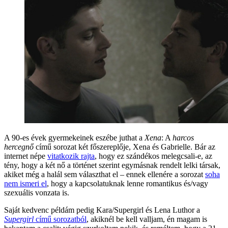
A 90-es évek gyermekeinek eszébe juthat a
Xena
: A
harcos
hercegnő
című sorozat két főszereplője, Xena és Gabrielle. Bár az
internet népe
vitatkozik rajta
, hogy ez szándékos melegcsali-e, az
tény, hogy a két nő a történet szerint egymásnak rendelt lelki társak,
akiket még a halál sem választhat el – ennek ellenére a sorozat
soha
nem ismeri el
, hogy a kapcsolatuknak lenne romantikus és/vagy
szexuális vonzata is.
Saját kedvenc példám pedig Kara/Supergirl és Lena Luthor a
Supergirl
című sorozatból
, akiknél be kell valljam, én magam is