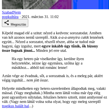
SzabadNem
popkultúra
·
2021. március 31. 11:02
Megosztás
Képeld magad elé a szitut: nézed a kedvenc sorozatodat. Amiben
van két azonos nemű szereplő. Akik
a-a-a-annyira cukik
lennének
együtt... Nézed a sorozatot, részről részre, abba se tudod már
hagyni, úgy izgulsz, mert
egyre inkább úgy tűnik, ők bizony
össze fognak jönni...
Minden jel erre utal.
Ha egy hetero pár viselkedne így, kerülne ilyen
helyzetekbe, nézne így egymásra, szólna így a
másikhoz... abból tuti románc lenne!
Aztán vége az évadnak, sőt, a sorozatnak is, és a meleg pár, akiért
végig izgultál...
nem jött össze.
Helyette mindketten egy hetero-szerelemben állapodtak meg, valaki
mással. (Vagy meghaltak.) Mintha nem láttál volna már épp elég
pont ugyanilyen súlytalan, felszínes hetero sztorit, mint amilyenné ez
vált. (Vagy nem láttál volna soha olyat, hogy egy meleg szereplő
tragikus halált hal
...)