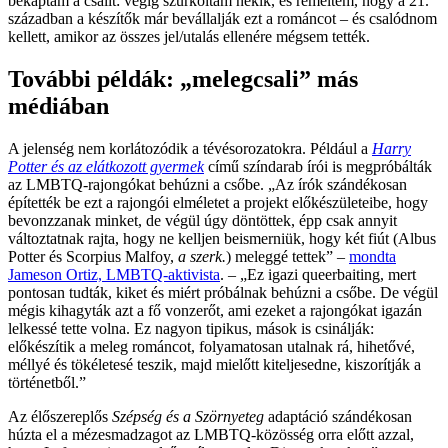
bekaptam a csalit: végig szurkoltam nekik, és reméltem, hogy a 21.
században a készítők már bevállalják ezt a románcot – és csalódnom
kellett, amikor az összes jel/utalás ellenére mégsem tették.
További példák: „melegcsali” más
médiában
A jelenség nem korlátozódik a tévésorozatokra. Például a
Harry
Potter
és az
elátkozott gyermek
című színdarab írói is megpróbálták
az LMBTQ-rajongókat behúzni a csőbe. „Az írók szándékosan
építették be ezt a rajongói elméletet a projekt előkészületeibe, hogy
bevonzzanak minket, de végül úgy döntöttek, épp csak annyit
változtatnak rajta, hogy ne kelljen beismerniük, hogy két fiút (Albus
Potter és Scorpius Malfoy,
a szerk.
) meleggé tettek” –
mondta
Jameson Ortiz, LMBTQ-aktivista
. – „Ez igazi queerbaiting, mert
pontosan tudták, kiket és miért próbálnak behúzni a csőbe. De végül
mégis kihagyták azt a fő vonzerőt, ami ezeket a rajongókat igazán
lelkessé tette volna. Ez nagyon tipikus, mások is csinálják:
előkészítik a meleg románcot, folyamatosan utalnak rá, hihetővé,
méllyé és tökéletesé teszik, majd mielőtt kiteljesedne, kiszorítják a
történetből.”
Az élőszereplős
Szépség és a Szörnyeteg
adaptáció szándékosan
húzta el a mézesmadzagot az LMBTQ-közösség orra előtt azzal,