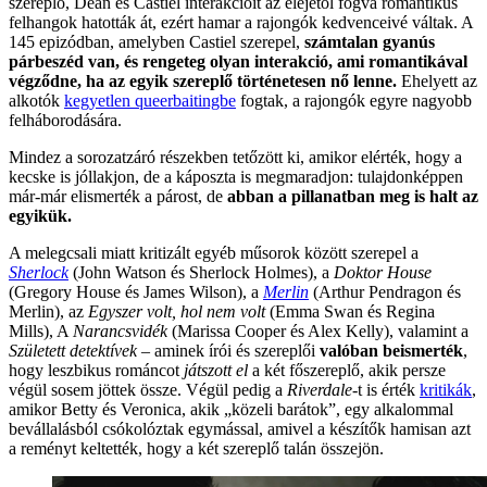
szereplő, Dean és Castiel interakcióit az elejétől fogva romantikus
felhangok hatották át, ezért hamar a rajongók kedvenceivé váltak. A
145 epizódban, amelyben Castiel szerepel,
számtalan gyanús
párbeszéd van, és rengeteg olyan interakció, ami romantikával
végződne, ha az egyik szereplő történetesen nő lenne.
Ehelyett az
alkotók
kegyetlen q
ueerbaitingbe
fogtak, a rajongók egyre nagyobb
felháborodására.
Mindez a sorozatzáró részekben tetőzött ki, amikor elérték, hogy a
kecske is jóllakjon, de a káposzta is megmaradjon: tulajdonképpen
már-már elismerték a párost, de
abban a pillanatban meg is halt az
egyikük.
A melegcsali miatt kritizált egyéb műsorok között szerepel a
Sherlock
(John Watson és Sherlock Holmes), a
Doktor
House
(Gregory House és James Wilson), a
Merlin
(Arthur Pendragon és
Merlin), az
Egyszer volt, hol nem volt
(Emma Swan és Regina
Mills), A
Narancsvidék
(Marissa Cooper és Alex Kelly), valamint a
Született detektívek
– aminek írói és szereplői
valóban beismerték
,
hogy leszbikus románcot
játszott el
a két főszereplő, akik persze
végül sosem jöttek össze. Végül pedig a
Riverdale
-t is érték
kritikák
,
amikor Betty és Veronica, akik „közeli barátok”, egy alkalommal
bevállalásból csókolóztak egymással, amivel a készítők hamisan azt
a reményt keltették, hogy a két szereplő talán összejön.