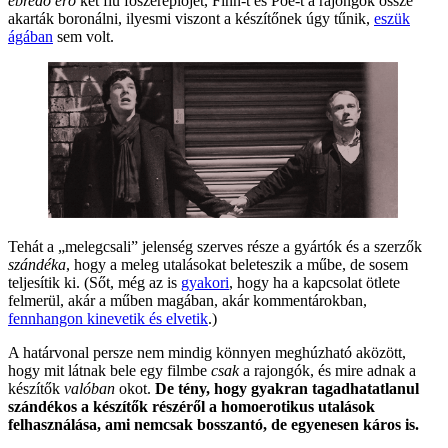
ébredő erő
két fiú főszereplőjét, Finn-t és Poe-t a rajongók össze
akarták boronálni, ilyesmi viszont a készítőnek úgy tűnik,
eszük
ágában
sem volt.
Tehát a „melegcsali” jelenség szerves része a gyártók és a szerzők
szándéka
, hogy a meleg utalásokat beleteszik a műbe, de sosem
teljesítik ki. (Sőt, még az is
gyakori
, hogy ha a kapcsolat ötlete
felmerül, akár a műben magában, akár kommentárokban,
fennhangon kinevetik és elvetik
.)
A határvonal persze nem mindig könnyen meghúzható aközött,
hogy mit látnak bele egy filmbe
csak
a rajongók, és mire adnak a
készítők
valóban
okot.
De tény, hogy gyakran tagadhatatlanul
szándékos a készítők részéről a homoerotikus utalások
felhasználása, ami nemcsak bosszantó, de egyenesen káros is.