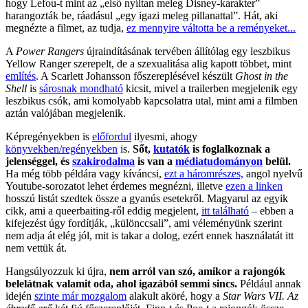
hogy Lefou-t mint az „első nyíltan meleg Disney-karakter”
harangozták be, ráadásul „egy igazi meleg pillanattal”. Hát, aki
megnézte a filmet, az tudja,
ez mennyire váltotta be a reményeket...
A
Power Rangers
újraindításának tervében állítólag egy leszbikus
Yellow Ranger szerepelt, de a szexualitása alig kapott többet, mint
említés
. A Scarlett Johansson főszereplésével készült
Ghost in the
Shell
is
sáro
snak mondható
kicsit, mivel a trailerben megjelenik egy
leszbikus csók, ami komolyabb kapcsolatra utal, mint ami a filmben
aztán valójában megjelenik.
Képregényekben is
előfordul
ilyesmi, ahogy
könyvekben/regényekben
is.
Sőt,
kutatók
is foglalkoznak a
jelenséggel, és
szakirodalma
is van a
médiatudományon
belül.
Ha még több példára vagy kíváncsi,
ezt a háromrészes,
angol nyelvű
Youtube-sorozatot lehet érdemes megnézni, illetve
ezen a linken
hosszú listát szedtek össze a gyanús esetekről. Magyarul az egyik
cikk, ami a queerbaiting-ről eddig megjelent,
itt található
– ebben a
kifejezést úgy fordítják, „különccsali”, ami véleményünk szerint
nem adja át elég jól, mit is takar a dolog, ezért ennek használatát itt
nem vettük át.
Hangsúlyozzuk ki újra,
nem arról van szó, amikor a rajongók
belelátnak valamit oda, ahol igazából semmi sincs.
Például annak
idején
szinte már mozgalom
alakult aköré, hogy a
Star Wars VII. Az