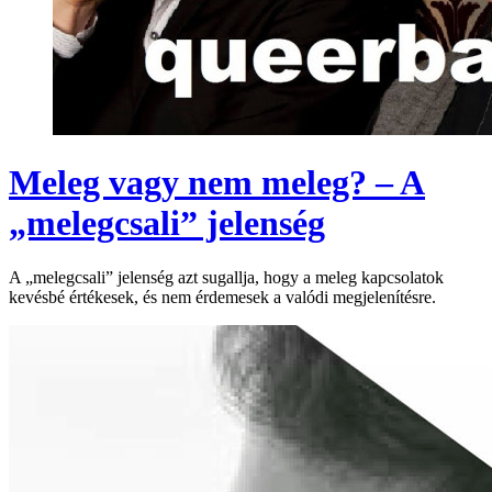
Meleg vagy nem meleg? – A
„melegcsali” jelenség
A „melegcsali” jelenség azt sugallja, hogy a meleg kapcsolatok
kevésbé értékesek, és nem érdemesek a valódi megjelenítésre.