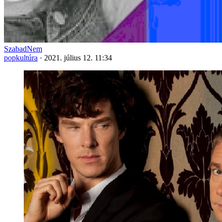
SzabadNem
popkultúra
·
2021. július 12. 11:34