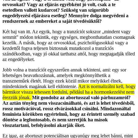
orvosokat? Vagy az eljárás egyébként jó volt, csak a te
esetedben vallott kudarcot?
Szükség van szigorúbb
engedélyezési eljárásra esetleg? Mennyire dolga megvédeni a
rendszernek az embereket a saját tévedésüktől?
Két baj van itt. Az egyik, hogy a tranzíciót sokszor „mindent vagy
semmit" módon tekintik, egy egységes, megbonthatatlan csomagnak
kezelik. A másik, hogy az orvosokkal, pszichológusokkal vagy a
kezdettől fogva teljesen biztosnak mutatkozol a tranzíciós
szándékodban, vagy jó okkal tarthatsz attól, hogy megtagadják tőled
az engedélyeket.
Jobb volna a tranzíciót egyszerűen annak tekinteni, ami: egy sor
lehetséges beavatkozásnak, amelyek megkönnyíthetik a
transzneműek életét. Hogy ezek közül mikor melyikkel élnek,
mindenkinek magának kell eldöntenie.
Azt is normalizálni kell, hogy
bármikor vissza lehessen fordulni, például ha a hormonkezelést nem
érezzük jónak.
Mit gondolsz az abortusszal való párhuzamról?
Az aztán tényleg nem visszacsinálható, és azt is lehet tévedésből,
rossz motivációval, rossz elvárásokkal csinálni. Mindazonáltal
feminista körökben egyértelmű, hogy az érintett személy szabad
döntése a legfontosabb, és nem szeretjük ha mások
visszatartani, befolyásolni akarják őket.
Ez igaz, az abortuszt potenciálisan ugyanúgy meg lehet bánni, mint