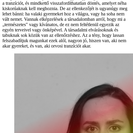
a tranzíciót, és mindkettő visszafordíthatatlan döntés, amelyet néha
kiskorúaknak kell meghoznia. De az ellenkezőjét is ugyanúgy meg
lehet bánni: ha valaki gyermeket hoz a világra, vagy ha soha nem
vált nemet. Vannak elképzelések a társadalomban arról, hogy mi a
„természetes" vagy kívánatos, de ez nem feltétlenül egyezik az
egyén terveivel vagy önképével. A társadalmi elvárásoknak és
tabuknak sok közük van az ellenőrzéshez. Az a tény, hogy lassan
felszabadítjuk magunkat ezek alól, nagyon jó, hiszen van, aki nem
akar gyereket, és van, aki orvosi tranzíciót akar.