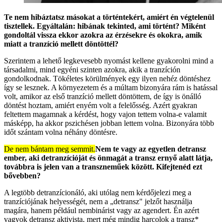
Te nem hibáztatsz másokat a történtekért, amiért én végtelenül
tisztellek. Egyáltalán: hibának tekinted, ami történt? Miként
gondoltál vissza ekkor azokra az érzésekre és okokra, amik
miatt a tranzíció mellett döntöttél?
Szerintem a lehető legkevesebb nyomást kellene gyakorolni mind a
társadalmi, mind egyéni szinten azokra, akik a tranzíción
gondolkodnak. Tökéletes körülmények egy ilyen nehéz döntéshez
így se lesznek. A környezetem és a múltam bizonyára rám is hatással
volt, amikor az első tranzíció mellett döntöttem, de így is önálló
döntést hoztam, amiért enyém volt a felelősség. Azért gyakran
feltettem magamnak a kérdést, hogy vajon tettem volna-e valamit
másképp, ha akkor pszichésen jobban lettem volna. Bizonyára több
időt szántam volna néhány döntésre.
De nem bántam meg semmit.
Nem te vagy az egyetlen detransz
ember, aki detranzícióját és önmagát a transz ernyő alatt látja,
továbbra is jelen van a transzneműek között. Kifejtenéd ezt
bővebben?
A legtöbb detranzícionáló, aki utólag nem kérdőjelezi meg a
tranzíciójának helyességét, nem a „detransz" jelzőt használja
magára, hanem például nembinárist vagy az agendert. Én azért
vagyok detransz aktivista, mert még mindig harcolok a transz*