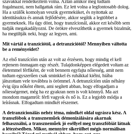
szavakkal rendelkeztem volna. Aztán amikor meg tudtam
fogalmazni, nem hallgattak rám. Ez lett volna a legfontosabb dolog.
Ha a szülők komolyan veszik gyermeküket, és nyitottak az
identitásukra és annak fejlődésére, akkor segítik a legtöbbet a
gyermeknek. Ha úgy dönt, hogy tranzícionál, akkor ezt később sem
tudják megakadályozni. De örökre elveszíthetik a gyermek bizalmát,
ha megtiltják neki, hogy az legyen, ami.
Mit vártál a tranzíciótól, a detranzíciótól? Mennyiben váltotta
be a reményeidet?
Az első tranzícióm után az volt az érzésem, hogy mindig el kell
rejtenem önmagam egy részét. Tulajdonképpen elégedett voltam az
életemmel férfiként, de volt bennem egyfajta nőiesség, amit nem
tudtam egyszerűen csak sminkkel és ruhákkal kiélni, hiába
játszottam vele továbbra is örömmel. A detranzícióm után néhány
évig újra nőként éltem, ami segített abban, hogy elfogadjam a
nőiességemet, még ha ez gyakran nem is volt könnyű. Ma azt
mondom magamról: férfi vagyok és nő is. Ez a legjobb módja a
leírásnak. Elfogadtam mindkét részemet.
A detranzícionálás nehéz téma, mindkét oldal ugrásra kész. A
transzfóbok a transzneműek démonizálására akarnak
felhasználni, a transzneműek jó eséllyel meg transzfóbiát látnak
a létezésedben. Mikor, mennyire sikerülhet mégis normálisan