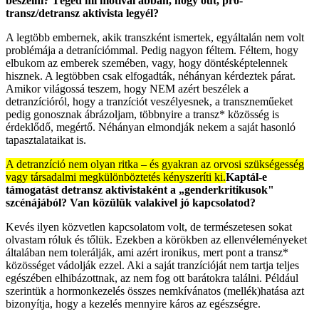
beszélni? Téged mi motivál abban, hogy out, pro-
transz/detransz aktivista legyél?
A legtöbb embernek, akik transzként ismertek, egyáltalán nem volt
problémája a detraníciómmal. Pedig nagyon féltem. Féltem, hogy
elbukom az emberek szemében, vagy, hogy döntésképtelennek
hisznek. A legtöbben csak elfogadták, néhányan kérdeztek párat.
Amikor világossá teszem, hogy NEM azért beszélek a
detranzícióról, hogy a tranzíciót veszélyesnek, a transzneműeket
pedig gonosznak ábrázoljam, többnyire a transz* közösség is
érdeklődő, megértő. Néhányan elmondják nekem a saját hasonló
tapasztalataikat is.
A detranzíció nem olyan ritka – és gyakran az orvosi szükségesség
vagy társadalmi megkülönböztetés kényszeríti ki.
Kaptál-e
támogatást detransz aktivistaként a „genderkritikusok"
szcénájából? Van közülük valakivel jó kapcsolatod?
Kevés ilyen közvetlen kapcsolatom volt, de természetesen sokat
olvastam róluk és tőlük. Ezekben a körökben az ellenvéleményeket
általában nem tolerálják, ami azért ironikus, mert pont a transz*
közösséget vádolják ezzel. Aki a saját tranzícióját nem tartja teljes
egészében elhibázottnak, az nem fog ott barátokra találni. Például
szerintük a hormonkezelés összes nemkívánatos (mellék)hatása azt
bizonyítja, hogy a kezelés mennyire káros az egészségre.