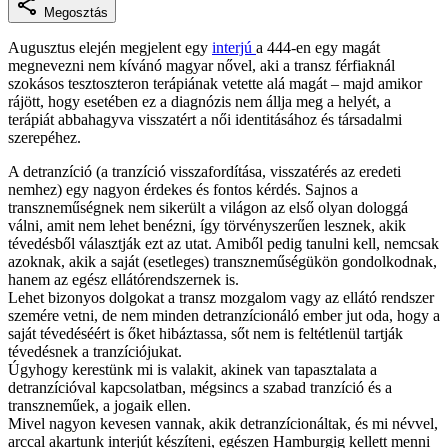
Megosztás
Augusztus elején megjelent egy
interjú
a 444-en egy magát
megnevezni nem kívánó magyar nővel, aki a transz férfiaknál
szokásos tesztoszteron terápiának vetette alá magát – majd amikor
rájött, hogy esetében ez a diagnózis nem állja meg a helyét, a
terápiát abbahagyva visszatért a női identitásához és társadalmi
szerepéhez.
A detranzíció (a tranzíció visszafordítása, visszatérés az eredeti
nemhez) egy nagyon érdekes és fontos kérdés. Sajnos a
transzneműségnek nem sikerült a világon az első olyan dologgá
válni, amit nem lehet benézni, így törvényszerűen lesznek, akik
tévedésből választják ezt az utat. Amiből pedig tanulni kell, nemcsak
azoknak, akik a saját (esetleges) transzneműségükön gondolkodnak,
hanem az egész ellátórendszernek is.
Lehet bizonyos dolgokat a transz mozgalom vagy az ellátó rendszer
szemére vetni, de nem minden detranzícionáló ember jut oda, hogy a
saját tévedéséért is őket hibáztassa, sőt nem is feltétlenül tartják
tévedésnek a tranzíciójukat.
Úgyhogy kerestünk mi is valakit, akinek van tapasztalata a
detranzícióval kapcsolatban, mégsincs a szabad tranzíció és a
transzneműek, a jogaik ellen.
Mivel nagyon kevesen vannak, akik detranzícionáltak, és mi névvel,
arccal akartunk interjút készíteni, egészen Hamburgig kellett menni