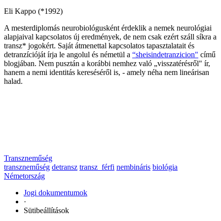
Eli Kappo (*1992)
A mesterdiplomás neurobiológusként érdeklik a nemek neurológiai
alapjaival kapcsolatos új eredmények, de nem csak ezért száll síkra a
transz* jogokért. Saját átmenettal kapcsolatos tapasztalatait és
detranzícióját írja le angolul és németül a
“sheisindetranzicion"
című
blogjában. Nem pusztán a korábbi nemhez való „visszatérésről" ír,
hanem a nemi identitás kereséséről is, - amely néha nem lineárisan
halad.
Transzneműség
transzneműség
detransz
transz_férfi
nembináris
biológia
Németország
Jogi dokumentumok
·
Sütibeállítások