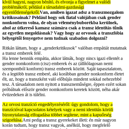
kívül hagyni, nagyon bénító, és elvonja a figyelmet a valódi
problémákról, például a társadalmi-gazdasági
egyenlőtlenségekről.
Van, amiben igazat adsz a transzmozgalom
kritikusainak? Például hogy sok fiatal valójában csak gender
nonkonform volna, de olyan véleménybuborékba kerülnek,
ahol az útkereső kamasz számára csak a transz identitás tűnik
az egyetlen megoldásnak? Vagy hogy az orvosok a transzfóbia
bélyegétől fenyegetve nem tudnak szabadon dolgozni?
Ritkán láttam, hogy a „genderkritikusok" valóban empátiát mutatnak
a transz emberek felé.
Ha lenne bennük empátia, akkor látnák, hogy nincs igazi ellentét a
gender nomkonform (cisz) emberek és az (állítólagosan nemi
szempontból konform) transz emberek között. Saját tapasztalatom,
és a legtöbb transz emberé, aki korábban gender nonkonform életet
élt, az, hogy a transzként való előbújás mindent sokkal nehezebbé
tesz. A társadalom nem nyitott a transzneműségre, éppen ezért sokan
próbálnak először gender nomkonform keretek között, néha akár
évtizedeken át is túlélni.
Az orvosi tranzíció engedélyezéséről: úgy gondolom, hogy a
tranzícióval kapcsolatos kételyek vagy a nemi identitás körüli
bizonytalanság elfogadása többet segítene, mint a kapuőrség
szigorítása.
Ami pedig a transz gyerekeket illeti: én már nagyon
korán tudtam, hogy transz vagyok, anélkül, hogy megfelelő