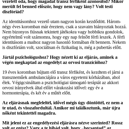
vezetett oda, hogy magadat transz férfiként azonosítsd? Mikor
merült fel benned először, hogy nem vagy lány? Volt testi
diszfóriád?
Az identitásomhoz vezető utam nagyon korán kezdődött. Három-
négy éves koromban már éreztem, csak a szavaim hiányoztak hozzá.
Nem bizonyos fiúsnak tekintett játékokra vagy hobbikra gondolok,
egyértelmű volt számomra, hogy egy nap felnőtt férfi leszek. A férfi
identitásom a maihoz nagyon hasonló formában élt bennem. Nekem
is diszfóriám volt, szociálisan és fizikailag is, még a pubertás előtt.
Jártál pszichológushoz? Hogy nézett ki az eljárás, aminek a
végén megkaptad az engedélyt az orvosi tranzícióhoz?
19 éves koromban bújtam elő transz férfiként, és kezdtem el járni a
transzneműek ambulanciájára a város egyetemi kórházában, ahol
élek. Végigcsináltam a pszichológiai támogató terápiát az akkori
orvosi irányelvek által előírt várakozási idővel: egy év a
hormonterápia, és két év a műtét előtt.
Az eljárásnak megfeleltél, idővel mégis úgy döntöttél, ez nem a
te utad, és visszafordultál. Amikor mi találkoztunk, már újra
nőként tekintettél magadra.
Mit jelent ez az engedélyezési eljárásra nézve szerinted? Rossz
volt az egész? Vagy a te hibád volt, hogy „becsaptad” az