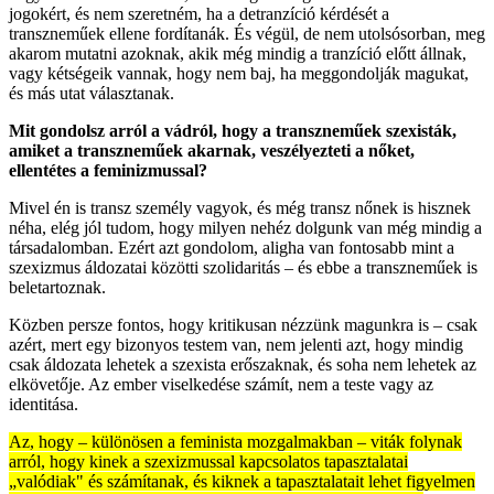
jogokért, és nem szeretném, ha a detranzíció kérdését a
transzneműek ellene fordítanák. És végül, de nem utolsósorban, meg
akarom mutatni azoknak, akik még mindig a tranzíció előtt állnak,
vagy kétségeik vannak, hogy nem baj, ha meggondolják magukat,
és más utat választanak.
Mit gondolsz arról a vádról, hogy a transzneműek szexisták,
amiket a transzneműek akarnak, veszélyezteti a nőket,
ellentétes a feminizmussal?
Mivel én is transz személy vagyok, és még transz nőnek is hisznek
néha, elég jól tudom, hogy milyen nehéz dolgunk van még mindig a
társadalomban. Ezért azt gondolom, aligha van fontosabb mint a
szexizmus áldozatai közötti szolidaritás – és ebbe a transzneműek is
beletartoznak.
Közben persze fontos, hogy kritikusan nézzünk magunkra is – csak
azért, mert egy bizonyos testem van, nem jelenti azt, hogy mindig
csak áldozata lehetek a szexista erőszaknak, és soha nem lehetek az
elkövetője. Az ember viselkedése számít, nem a teste vagy az
identitása.
Az, hogy – különösen a feminista mozgalmakban – viták folynak
arról, hogy kinek a szexizmussal kapcsolatos tapasztalatai
„valódiak" és számítanak, és kiknek a tapasztalatait lehet figyelmen