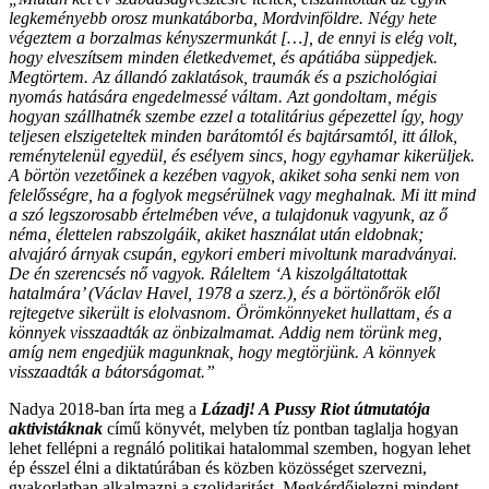
legkeményebb orosz munkatáborba, Mordvinföldre. Négy hete
végeztem a borzalmas kényszermunkát […], de ennyi is elég volt,
hogy elveszítsem minden életkedvemet, és apátiába süppedjek.
Megtörtem. Az állandó zaklatások, traumák és a pszichológiai
nyomás hatására engedelmessé váltam. Azt gondoltam, mégis
hogyan szállhatnék szembe ezzel a totalitárius gépezettel így, hogy
teljesen elszigeteltek minden barátomtól és bajtársamtól, itt állok,
reménytelenül egyedül, és esélyem sincs, hogy egyhamar kikerüljek.
A börtön vezetőinek a kezében vagyok, akiket soha senki nem von
felelősségre, ha a foglyok megsérülnek vagy meghalnak. Mi itt mind
a szó legszorosabb értelmében véve, a tulajdonuk vagyunk, az ő
néma, élettelen rabszolgáik, akiket használat után eldobnak;
alvajáró árnyak csupán, egykori emberi mivoltunk maradványai.
De én szerencsés nő vagyok. Ráleltem ‘A kiszolgáltatottak
hatalmára’ (Václav Havel, 1978 a szerz.), és a börtönőrök elől
rejtegetve sikerült is elolvasnom. Örömkönnyeket hullattam, és a
könnyek visszaadták az önbizalmamat. Addig nem törünk meg,
amíg nem engedjük magunknak, hogy megtörjünk. A könnyek
visszaadták a bátorságomat.”
Nadya 2018-ban írta meg a
Lázadj! A Pussy Riot útmutatója
aktivistáknak
című könyvét, melyben tíz pontban taglalja hogyan
lehet fellépni a regnáló politikai hatalommal szemben, hogyan lehet
ép ésszel élni a diktatúrában és közben közösséget szervezni,
gyakorlatban alkalmazni a szolidaritást. Megkérdőjelezni mindent,