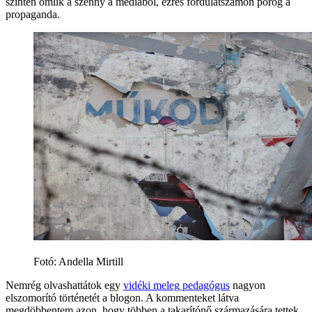
szintén ömlik a szenny a médiából, ezres fordulatszámon pörög a
propaganda.
Fotó:
Andella Mirtill
Nemrég olvashattátok egy
vidéki meleg pedagógus
nagyon
elszomorító történetét a blogon. A kommenteket látva
megdöbbentem azon, hogy többen a takarítónő származására tettek