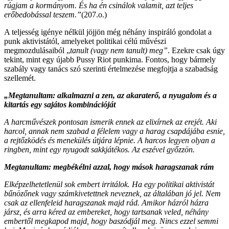
rúgjam a kormányom. És ha én csinálok valamit, azt teljes
erőbedobással teszem.”
(207.o.)
A teljesség igénye nélkül jöjjön még néhány inspiráló gondolat a
punk aktivistától, amelyeket politikai célú művészi
megmozdulásaiból „
tanult (vagy nem tanult) meg”
. Ezekre csak úgy
tekint, mint egy újabb Pussy Riot punkima. Fontos, hogy bármely
szabály vagy tanács szó szerinti értelmezése megfojtja a szabadság
szellemét.
„Megtanultam: alkalmazni a zen, az akaraterő, a nyugalom és a
kitartás egy sajátos kombinációját
A harcművészek pontosan ismerik ennek az elixírnek az erejét. Aki
harcol, annak nem szabad a félelem vagy a harag csapdájába esnie,
a rejtőzködés és menekülés útjára lépnie. A harcos legyen olyan a
ringben, mint egy nyugodt sakkjátékos. Az eszével győzzön.
Megtanultam: megbékélni azzal, hogy mások haragszanak rám
Elképzelhetetlenül sok embert irritálok. Ha egy politikai aktivistát
bűnözőnek vagy számkivetettnek neveznek, az általában jó jel. Nem
csak az ellenfeleid haragszanak majd rád. Amikor házról házra
jársz, és arra kéred az embereket, hogy tartsanak veled, néhány
embertől megkapod majd, hogy baszódjál meg. Nincs ezzel semmi