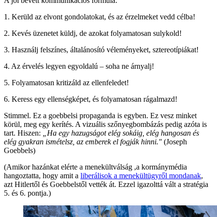
A jól bevett kommunikációs formula:
1. Kerüld az elvont gondolatokat, és az érzelmeket vedd célba!
2. Kevés üzenetet küldj, de azokat folyamatosan sulykold!
3. Használj felszínes, általánosító véleményeket, sztereotípiákat!
4. Az érvelés legyen egyoldalú – soha ne árnyalj!
5. Folyamatosan kritizáld az ellenfeledet!
6. Keress egy ellenségképet, és folyamatosan rágalmazd!
Stimmel. Ez a goebbelsi propaganda is egyben. Ez vesz minket
körül, meg egy kerítés. A vizuális szőnyegbombázás pedig azóta is
tart. Hiszen:
„Ha egy hazugságot elég sokáig, elég hangosan és
elég gyakran ismételsz, az emberek el fogják hinni."
(Joseph
Goebbels)
(Amikor hazánkat elérte a menekültválság ,a kormánymédia
hangoztatta, hogy amit a
liberálisok a menekültügyről mondanak
,
azt Hitlertől és Goebbelstől vették át. Ezzel igazolttá vált a stratégia
5. és 6. pontja.)