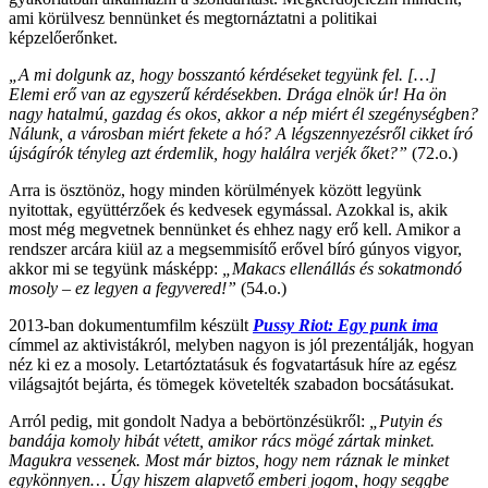
ami körülvesz bennünket és megtornáztatni a politikai
képzelőerőnket.
„A mi dolgunk az, hogy bosszantó kérdéseket tegyünk fel. […]
Elemi erő van az egyszerű kérdésekben. Drága elnök úr! Ha ön
nagy hatalmú, gazdag és okos, akkor a nép miért él szegénységben?
Nálunk, a városban miért fekete a hó? A légszennyezésről cikket író
újságírók tényleg azt érdemlik, hogy halálra verjék őket?”
(72.o.)
Arra is ösztönöz, hogy minden körülmények között legyünk
nyitottak, együttérzőek és kedvesek egymással. Azokkal is, akik
most még megvetnek bennünket és ehhez nagy erő kell. Amikor a
rendszer arcára kiül az a megsemmisítő erővel bíró gúnyos vigyor,
akkor mi se tegyünk másképp:
„Makacs ellenállás és sokatmondó
mosoly – ez legyen a fegyvered!”
(54.o.)
2013-ban dokumentumfilm készült
Pussy Riot: Egy punk ima
címmel az aktivistákról, melyben nagyon is jól prezentálják, hogyan
néz ki ez a mosoly. Letartóztatásuk és fogvatartásuk híre az egész
világsajtót bejárta, és tömegek követelték szabadon bocsátásukat.
Arról pedig, mit gondolt Nadya a bebörtönzésükről:
„Putyin és
bandája komoly hibát vétett, amikor rács mögé zártak minket.
Magukra vessenek. Most már biztos, hogy nem ráznak le minket
egykönnyen… Úgy hiszem alapvető emberi jogom, hogy seggbe