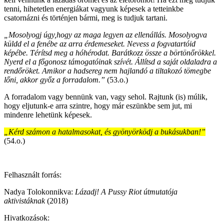
tenni, hihetetlen energiákat vagyunk képesek a tetteinkbe
csatornázni és történjen bármi, meg is tudjuk tartani.
„Mosolyogj úgy,hogy az maga legyen az ellenállás. Mosolyogva
küldd el a fenébe az arra érdemeseket. Nevess a fogvatartóid
képébe. Térítsd meg a hóhérodat. Barátkozz össze a börtönőrökkel.
Nyerd el a főgonosz támogatóinak szívét. Állítsd a saját oldaladra a
rendőröket. Amikor a hadsereg nem hajlandó a tiltakozó tömegbe
lőni, akkor győz a forradalom.”
(53.o.)
A forradalom vagy bennünk van, vagy sehol. Rajtunk (is) múlik,
hogy eljutunk-e arra szintre, hogy már eszünkbe sem jut, mi
mindenre lehetünk képesek.
„Kérd számon a hatalmasokat, és gyönyörködj a bukásukban!”
(54.o.)
Felhasznált forrás:
Nadya Tolokonnikva:
Lázadj! A Pussy Riot útmutatója
aktivistáknak
(2018)
Hivatkozások: