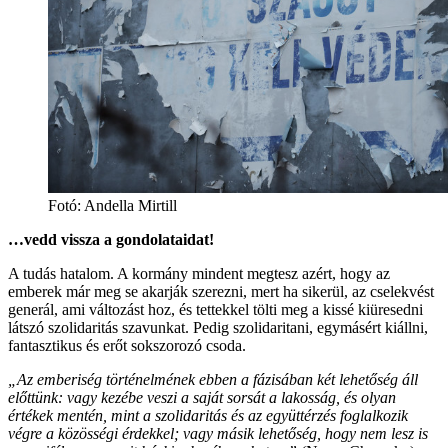
Fotó:
Andella Mirtill
…vedd vissza a gondolataidat!
A tudás hatalom. A kormány mindent megtesz azért, hogy az
emberek már meg se akarják szerezni, mert ha sikerül, az cselekvést
generál, ami változást hoz, és tettekkel tölti meg a kissé kiüresedni
látszó szolidaritás szavunkat. Pedig szolidaritani, egymásért kiállni,
fantasztikus és erőt sokszorozó csoda.
„Az emberiség történelmének ebben a fázisában két lehetőség áll
előttünk: vagy kezébe veszi a saját sorsát a lakosság, és olyan
értékek mentén, mint a szolidaritás és az együttérzés foglalkozik
végre a közösségi érdekkel; vagy másik lehetőség, hogy nem lesz is