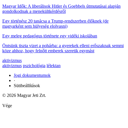
Magyar Idők: A liberálisok Hitler és Goebbels útmutatásai alapján
gondolkodnak a menekültkérdésről
Egy történész 20 tanácsa a Trump-rendszerben élőknek (de
magyarként sem hülyeség elolvasni)
Egy meleg pedagógus története egy vidéki iskolában
Öntsünk tiszta vizet a pohárba: a gyerekek elleni erőszaknak semmi
köze ahhoz, hogy felnőtt emberek szeretik egymást
aktivizmus
aktivizmus
pszichológia
lélektan
Jogi dokumentumok
·
Sütibeállítások
© 2026 Magyar Jeti Zrt.
Vége