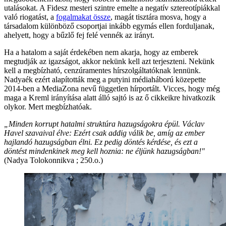
utalásokat. A Fidesz mesteri szintre emelte a negatív sztereotípiákkal
való riogatást, a
fogalmakat össze
, magát tisztára mosva, hogy a
társadalom különböző csoportjai inkább egymás ellen forduljanak,
ahelyett, hogy a bűzlő fej felé vennék az irányt.
Ha a hatalom a saját érdekében nem akarja, hogy az emberek
megtudják az igazságot, akkor nekünk kell azt terjeszteni. Nekünk
kell a megbízható, cenzúramentes hírszolgáltatóknak lennünk.
Nadyaék ezért alapították meg a putyini médiaháború közepette
2014-ben a MediaZona nevű független hírportált. Vicces, hogy még
maga a Kreml irányítása alatt álló sajtó is az ő cikkeikre hivatkozik
olykor. Mert megbízhatóak.
„Minden korrupt hatalmi struktúra hazugságokra épül. Václav
Havel szavaival élve: Ezért csak addig válik be, amíg az ember
hajlandó hazugságban élni. Ez pedig döntés kérdése, és ezt a
döntést mindenkinek meg kell hoznia: ne éljünk hazugságban!"
(Nadya Tolokonnikva ; 250.o.)