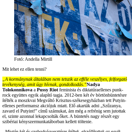
Fotó:
Andella Mirtill
Mit lehet ez ellen tenni?
„A kormánynak általában nem tetszik az efféle veszélyes, felforgató
tevékenység, amit úgy hívnak, gondolkodás.”
Nadya
Tolokonnikova
a
Pussy Riot
feminista és diktatúraellenes punk-
rock együttes egyik alapító tagja. 2012-ben két év börtönbüntetésre
ítélték a moszkvai Megváltó Krisztus-székesegyházban tett Putyin-
ellenes performansz akciójuk miatt. Elő akarták adni „Szűzanya,
zavard el Putyint!” című számukat, ám még a refrénig sem jutottak
el, szinte azonnal lekapcsolták őket. A büntetés nagy részét egy
szibériai kényszermunkatáborban kellett töltenie.
„Miután két év szabadságvesztésre ítéltek, elszállítottak az egyik