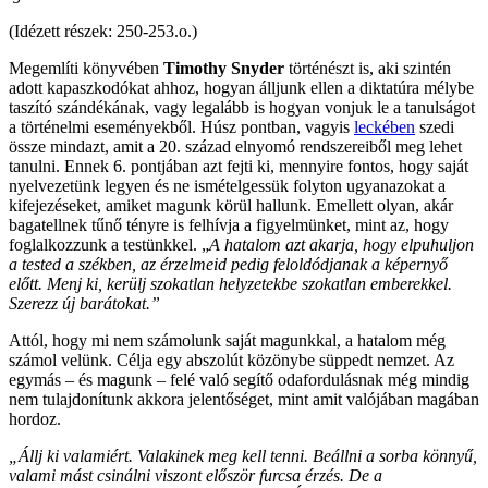
(Idézett részek: 250-253.o.)
Megemlíti könyvében
Timothy Snyder
történészt is, aki szintén
adott kapaszkodókat ahhoz, hogyan álljunk ellen a diktatúra mélybe
taszító szándékának, vagy legalább is hogyan vonjuk le a tanulságot
a történelmi eseményekből. Húsz pontban, vagyis
leckében
szedi
össze mindazt, amit a 20. század elnyomó rendszereiből meg lehet
tanulni. Ennek 6. pontjában azt fejti ki, mennyire fontos, hogy saját
nyelvezetünk legyen és ne ismételgessük folyton ugyanazokat a
kifejezéseket, amiket magunk körül hallunk. Emellett olyan, akár
bagatellnek tűnő tényre is felhívja a figyelmünket, mint az, hogy
foglalkozzunk a testünkkel. „
A hatalom azt akarja, hogy elpuhuljon
a tested a székben, az érzelmeid pedig feloldódjanak a képernyő
előtt. Menj ki, kerülj szokatlan helyzetekbe szokatlan emberekkel.
Szerezz új barátokat.”
Attól, hogy mi nem számolunk saját magunkkal, a hatalom még
számol velünk. Célja egy abszolút közönybe süppedt nemzet. Az
egymás – és magunk – felé való segítő odafordulásnak még mindig
nem tulajdonítunk akkora jelentőséget, mint amit valójában magában
hordoz.
„Állj ki valamiért. Valakinek meg kell tenni. Beállni a sorba könnyű,
valami mást csinálni viszont először furcsa érzés. De a