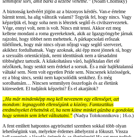
semmiféle sors, amit bárki a kezébe vehetne.”
(Noam Chomsky)
A biztonság kedvéért jöjjön az a bizonyos kérdés. Van-e értelme
bármit tenni, ha alig változik valami? Tegyük fel, hogy nincs. Vagy
képzeljük el, hogy soha nem is léteztek segítő és civilszervezetek.
Vége, ennyi volt, nem is volt. Nincs mit tenni. Akkor ezt meg
kellene mondani a roma gyerekeknek, akik az Igazgyöngybe járnak
rajzolni, hogy többet nem mehetnek. A párkapcsolati erőszak
túlélőinek, hogy már nincs olyan nőjogi vagy segítő szervezet,
akikhez fordulhatnak. Vagy azoknak, aki épp most jönnek rá, hogy
a szexuális orientációjuk, nemi identitásuk nem a társadalmi
többséghez tartozik. A kilakoltatásra váró, hajléktalan élet elé
nézőknek, hogy senkit sem érdekel a sorsuk. És a már hajléktalanná
váltaké sem. Nem volt egyetlen Pride sem. Nincsenek közösségek,
ez a blog sincs, senki nem kapcsolódik senkihez. És még
sorolhatnám… Nincsen semmilyen összefogás és az életünk
kiüresedett. El tudjátok képzelni? És el akarjátok?
„Ha már mindenképp meg kell neveznem egy ellenséget, azt
mondom: legnagyobb ellenségünk a közöny. Fantasztikus
eredményeket érhetnénk el, ha nem kötne minket gúzsba a gondolat,
hogy semmin sem lehet változtatni.”
(Nadya Tolokonnikova ; 16.o.)
A fent említett hatpontos agytröszttel szemben sokkal több olyan
lehetőségünk van, melyekre érdemes áthelyezni a fókuszt. Vissza
kell vennünk a lázadás örömét és az életörömöt! Ha ezt meg tudjuk