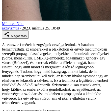
Mihucza Niki
aktivizmus
·
2023. március 25. 10:49
Megosztás
A százszor ismételt hazugságok országa lettünk. A hatalom
bemantráztatta az emberekkel a plakátokon és egyéb médiumokban
szereplő propagandaszövegeket, melyekben démonizált személyeket
(Soros, menekültek, LMBTQ-emberek), fogalmakat (gender), egy
várost (Brüsszel), és nemcsak elülteti a félelem magját, hanem
elhiteti, hogy amit mond és megmutat, a létező legnagyobb
fenyegetés. Tudom, hogy nettó hazugság, amiket látok, de ha
minden nap szembesülni kell vele, az is nem kívánt nyomot hagy az
elmében és lekúszik a szívhez is. Ez a technika a legsötétebb emberi
elmékből és időkből származik. Szisztematikusan tesznek azért,
hogy kiöljék az emberekből a gondolkodást, az együttérzést, az
emberséget, a szolidaritást, miközben a propaganda a képünkbe
vigyorog. Ez egy olyan vigyor, ami el akarja elhitetni velünk:
tehetetlenek vagyunk.