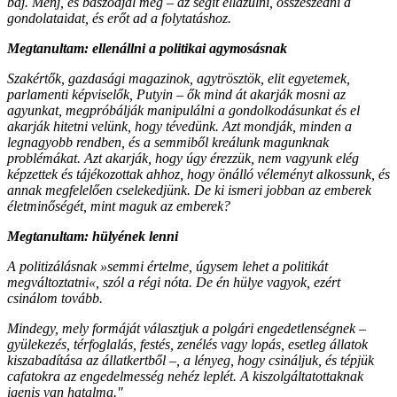
baj. Menj, és baszódjál meg – az segít ellazulni, összeszedni a
gondolataidat, és erőt ad a folytatáshoz.
Megtanultam: ellenállni a politikai agymosásnak
Szakértők, gazdasági magazinok, agytrösztök, elit egyetemek,
parlamenti képviselők, Putyin – ők mind át akarják mosni az
agyunkat, megpróbálják manipulálni a gondolkodásunkat és el
akarják hitetni velünk, hogy tévedünk. Azt mondják, minden a
legnagyobb rendben, és a semmiből kreálunk magunknak
problémákat. Azt akarják, hogy úgy érezzük, nem vagyunk elég
képzettek és tájékozottak ahhoz, hogy önálló véleményt alkossunk, és
annak megfelelően cselekedjünk. De ki ismeri jobban az emberek
életminőségét, mint maguk az emberek?
Megtanultam: hülyének lenni
A politizálásnak »semmi értelme, úgysem lehet a politikát
megváltoztatni«, szól a régi nóta. De én hülye vagyok, ezért
csinálom tovább.
Mindegy, mely formáját választjuk a polgári engedetlenségnek –
gyülekezés, térfoglalás, festés, zenélés vagy lopás, esetleg állatok
kiszabadítása az állatkertből –, a lényeg, hogy csináljuk, és tépjük
cafatokra az engedelmesség nehéz leplét. A kiszolgáltatottaknak
igenis van hatalma."