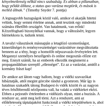
kényelmetlenség nélkül nincs szabadság. És abban a pillanatban,
hogy példát állítasz, a status quo varázsa megtörik, és mások is
melléd állnak.”
(Timothy Snyder 7. pontja)
A legnagyobb hazugságok közül való, amikor el akarják hitetni
velünk, hogy semmi értelme annak, amit teszünk egy mindenki
számára élhetőbb országért. Van hatalmunk, van erőnk!
Kézzelfogható bizonyítékai vannak, hogy a változásért, legyen
bármekkora is, tudunk tenni.
A tavalyi választások másnapján a letaglózó szomorúságot,
kimerültséget és reményvesztettséget varázsütésre megváltoztatta
bennem az a tény, hogy a homofób népszavazás érvénytelen lett.
Megannyi személyes beszélgetés és online megosztás előzte ezt
meg. Ennyit számít, ha az emberek elkezdik megismerni a
propagandákban szereplő „ellenséget”. Ez az a varázslat, amitől a
kormány frászt kap!
De amikor azt látom vagy hallom, hogy a vidéki szavazókat
hibáztatják, attól megint görcsbe rándul a gyomrom. Már így is
hatalmas szakadék tátong Budapest és vidék között és az nagyon
téves felsőbbrendű nézőpontra vall, ha valaki a vidékieket ekézi.
Ebben a pejoratív értelemben a vidékizés olyan, mint a buzizás. A
rendszer az, amit meg kell törni. Azt a rendszert, ami az
előítéletesség táptalajaként funkcionál a vidéki településeken is, ahol