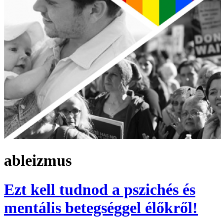
ableizmus
Ezt kell tudnod a pszichés és
mentális betegséggel élőkről!