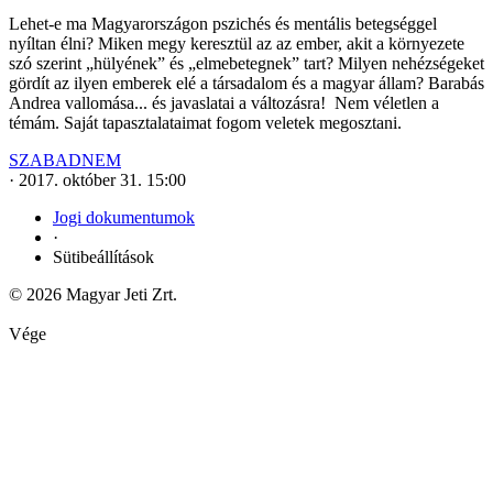
Lehet-e ma Magyarországon pszichés és mentális betegséggel
nyíltan élni? Miken megy keresztül az az ember, akit a környezete
szó szerint „hülyének” és „elmebetegnek” tart? Milyen nehézségeket
gördít az ilyen emberek elé a társadalom és a magyar állam? Barabás
Andrea vallomása... és javaslatai a változásra! Nem véletlen a
témám. Saját tapasztalataimat fogom veletek megosztani.
SZABADNEM
·
2017. október 31. 15:00
Jogi dokumentumok
·
Sütibeállítások
© 2026 Magyar Jeti Zrt.
Vége