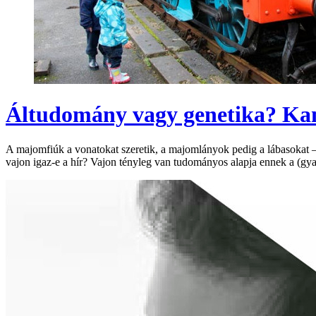
Áltudomány vagy genetika? Kam
A majomfiúk a vonatokat szeretik, a majomlányok pedig a lábasokat – 
vajon igaz-e a hír? Vajon tényleg van tudományos alapja ennek a (gya