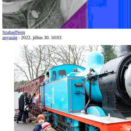
SzabadNem
anyaság
·
2022. július 30. 10:03