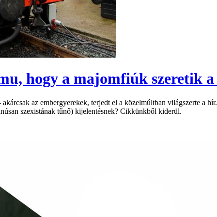
u, hogy a majomfiúk szeretik a
akárcsak az embergyerekek, terjedt el a közelmúltban világszerte a hír.
núsan szexistának tűnő) kijelentésnek? Cikkünkből kiderül.