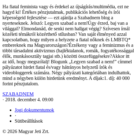
Ha fiatal feminista vagy és érdekel az újságírás/multimédia, ezt ne
hagyd ki! Értékes pénzjutalmak, publikációs lehetőség és írói
képességeid fejlesztése — ezt ajánlja a Szabadnem blog a
nyerteseknek. Jelszó: Legyen szabad a nem!Úgy érzed, baj van a
világgal? Elmondanád, de senki nem hallgat végig? Szívesen írnál
közéleti témákról közérthető stílusban? Van saját élményed azzal
kapcsolatban, hogy milyen a helyzete a fiatal nőknek és LMBTQ*
embereknek ma Magyarországon?Érzékeny vagy a feminizmus és a
többi társadalmi aktivizmus (hajléktalanok, romák, fogyatékossággal
élők, munkásosztály tagjai stb.) közötti összefüggésekre?Akkor itt
az idő, hogy megszólalj! Blogunk „Legyen szabad a nem!” címmel
pályázatot hirdet fiatal és/vagy hátrányos helyzetű írók és
videobloggerek számára. Négy pályázati kategóriában indulhattok,
mind a négyben külön hirdetünk eredményt. A díjak:1. díj: 40 000
forint pénzjutalom.
SZABADNEM
·
2018. december 4. 09:00
Jogi dokumentumok
·
Sütibeállítások
© 2026 Magyar Jeti Zrt.