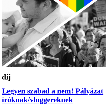
díj
Legyen szabad a nem! Pályázat
íróknak/vloggereknek