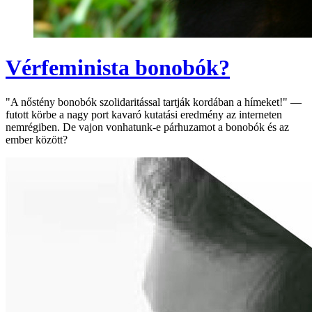
Vérfeminista bonobók?
"A nőstény bonobók szolidaritással tartják kordában a hímeket!" —
futott körbe a nagy port kavaró kutatási eredmény az interneten
nemrégiben. De vajon vonhatunk-e párhuzamot a bonobók és az
ember között?