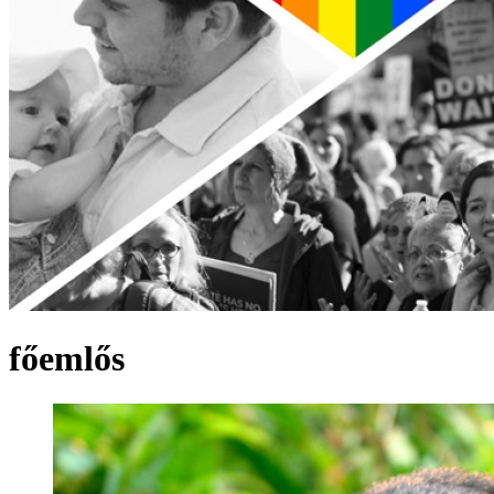
főemlős