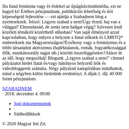
Ha fiatal feminista vagy és érdekel az újságírás/multimédia, ezt ne
hagyd ki! Értékes pénzjutalmak, publikációs lehetőség és írói
képességeid fejlesztése — ezt ajánlja a Szabadnem blog a
nyerteseknek. Jelszó: Legyen szabad a nem!Úgy érzed, baj van a
világgal? Elmondanád, de senki nem hallgat végig? Szívesen írnál
közéleti témákról közérthető stílusban? Van saját élményed azzal
kapcsolatban, hogy milyen a helyzete a fiatal nőknek és LMBTQ*
embereknek ma Magyarországon?Érzékeny vagy a feminizmus és a
többi társadalmi aktivizmus (hajléktalanok, romák, fogyatékossággal
élők, munkásosztály tagjai stb.) közötti összefüggésekre?Akkor itt
az idő, hogy megszólalj! Blogunk „Legyen szabad a nem!” címmel
pályázatot hirdet fiatal és/vagy hátrányos helyzetű írók és
videobloggerek számára. Négy pályázati kategóriában indulhattok,
mind a négyben külön hirdetünk eredményt. A díjak:1. díj: 40 000
forint pénzjutalom.
SZABADNEM
·
2018. december 4. 09:00
Jogi dokumentumok
·
Sütibeállítások
© 2026 Magyar Jeti Zrt.