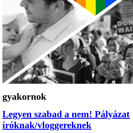
gyakornok
Legyen szabad a nem! Pályázat
íróknak/vloggereknek