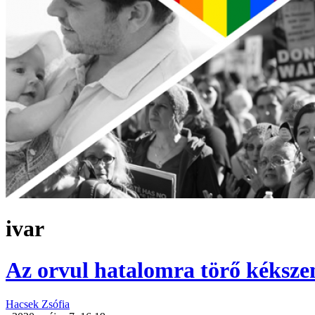
ivar
Az orvul hatalomra törő kéksz
Hacsek Zsófia