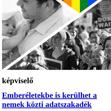
képviselő
Emberéletekbe is kerülhet a
nemek közti adatszakadék