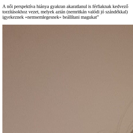
A női perspektíva hiánya gyakran akaratlanul is férfiaknak kedvező
torzításokhoz vezet, melyek aztán (nemritkán valódi jó szándékkal)
igyekeznek »nemsemlegesnek« beállítani magukat”