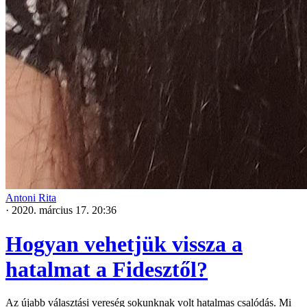
Antoni Rita
·
2020. március 17. 20:36
Hogyan vehetjük vissza a
hatalmat a Fidesztől?
Az újabb választási vereség sokunknak volt hatalmas csalódás. Mi