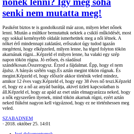
nőnek lenni? Így még soha
senki nem mutatta meg!
Pasiként biztos te is gondolkoztál már azon, milyen lehet nőnek
lenni. Miután a múltkor bemutattuk nektek a csikló működését, most
egy sokkal keményebb oldalát ismerhetitek meg a női létnek. A
nőket érő mindennapi zaklatást, erőszakot úgy tudod igazán
megérteni, hogy elképzeled, milyen lenne, ha téged folyton tökön
akarnának rúgni...Képzeld el milyen lenne, ha valaki egy szép
napon tökön rúgna. Jó erősen, és ráadásul
szándékosan.Összerogysz. Érzed a fájdalmat. Épp, hogy el nem
ájulsz. A hányás szélén vagy.És aztán megint tökön rúgnak. És
megint.Képzeld el, hogy először akkor történik veled mindez,
amikor 12 éves vagy.Képzeld el, hogy egy 38 éves nő teszi.Képzeld
el, hogy ez a nő az anyád barátja, akivel üzleti kapcsolatban is
áll.Képzeld el, hogy az apád az eset után elmagyarázza neked, hogy
a nők egyszerűen ilyenek, mind tökön akarnak rúgni, ezért aztán
neked fiúként nagyon kell vigyáznod, hogy ez ne történhessen meg
veled.
SZABADNEM
·
2018. október 25. 14:01
Jogi dokumentumok