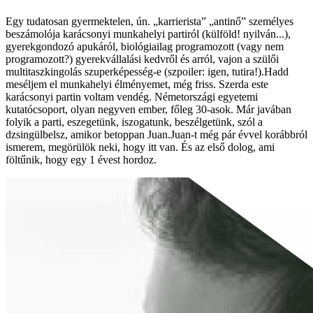
Egy tudatosan gyermektelen, ún. „karrierista” „antinő” személyes
beszámolója karácsonyi munkahelyi partiról (külföld! nyilván...),
gyerekgondozó apukáról, biológiailag programozott (vagy nem
programozott?) gyerekvállalási kedvről és arról, vajon a szülői
multitaszkingolás szuperképesség-e (szpoiler: igen, tutira!).Hadd
meséljem el munkahelyi élményemet, még friss. Szerda este
karácsonyi partin voltam vendég. Németországi egyetemi
kutatócsoport, olyan negyven ember, főleg 30-asok. Már javában
folyik a parti, eszegetünk, iszogatunk, beszélgetünk, szól a
dzsingülbelsz, amikor betoppan Juan.Juan-t még pár évvel korábbról
ismerem, megörülök neki, hogy itt van. És az első dolog, ami
föltűnik, hogy egy 1 évest hordoz.