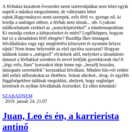
A férfiakra kiszabott évezredes nemi sztereotípiákat nem lehet egyik
napról a másikra megszüntetni, de változtatni lehet
rajtuk.Hagyományos nemi szerepek, erős férfi vs. gyenge nő, ki
hordja a nadrágot otthon, a férfiak nem sírnak... stb. Gyakran
találkozhatunk ezekkel az „aranyköpésekkel” a mindennapokban.
Ki mondja ezeket a kifejezéseket és miért? Legfőképpen, hogyan
hat ez a társadalom férfi rétegére? Buzdítja őket önmaguk
felvállalására vagy egy megfelelési kényszert és nyomást helyez
rájuk? Nem lenne helyesebb az első opcióra szavazni? Hogyan
találunk kiutat a „mérgező” elvárások alól, melyeket a társadalom
támaszt a férfiakkal szemben és nevel beléjük gyerekkoruk óta?A
„légy erős, fiam” korszakot ideje lenne egy „beszélj hozzám,
támogatni szeretnélek” korszakkal felváltani. Minden hús-vér ember
átél nehéz időszakokat az életében. Sokan alkohol-, drog- és egyébb
függőségekben találnak megoldást, ahelyett, hogy segítséget
kérnének és nyíltan felvállalnák érzéseiket. Ez ellen tehetünk!
SZABADNEM
·
2019. január 24. 21:07
Juan, Leo és én, a karrierista
antinő