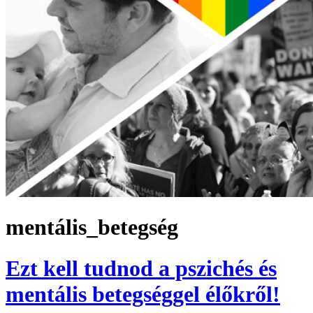
mentális_betegség
Ezt kell tudnod a pszichés és
mentális betegséggel élőkről!