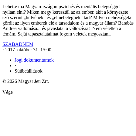
Lehet-e ma Magyarországon pszichés és mentális betegséggel
nyíltan élni? Miken megy keresztül az az ember, akit a környezete
szó szerint „hülyének” és „elmebetegnek” tart? Milyen nehézségeket
gördít az ilyen emberek elé a társadalom és a magyar állam? Barabás
Andrea vallomása... és javaslatai a változásra! Nem véletlen a
témám. Saját tapasztalataimat fogom veletek megosztani.
SZABADNEM
·
2017. október 31. 15:00
Jogi dokumentumok
·
Sütibeállítások
© 2026 Magyar Jeti Zrt.
Vége