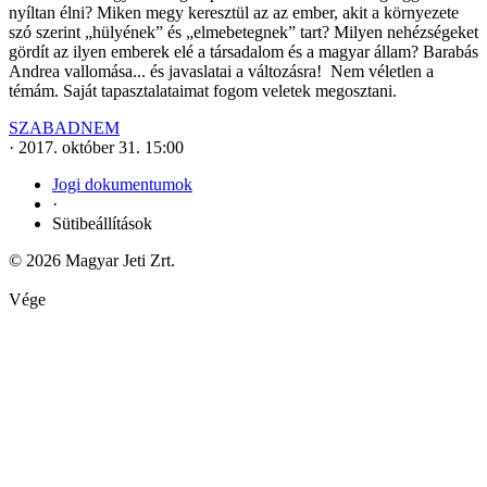
nyíltan élni? Miken megy keresztül az az ember, akit a környezete
szó szerint „hülyének” és „elmebetegnek” tart? Milyen nehézségeket
gördít az ilyen emberek elé a társadalom és a magyar állam? Barabás
Andrea vallomása... és javaslatai a változásra! Nem véletlen a
témám. Saját tapasztalataimat fogom veletek megosztani.
SZABADNEM
·
2017. október 31. 15:00
Jogi dokumentumok
·
Sütibeállítások
© 2026 Magyar Jeti Zrt.
Vége