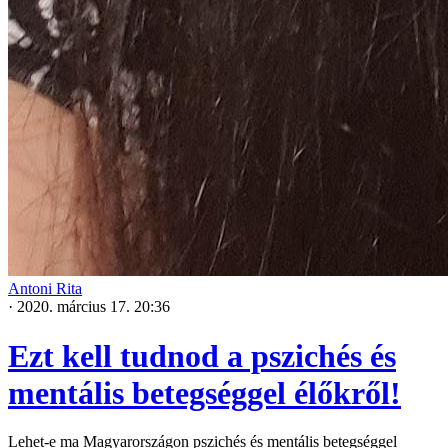
Antoni Rita
·
2020. március 17. 20:36
Ezt kell tudnod a pszichés és
mentális betegséggel élőkről!
Lehet-e ma Magyarországon pszichés és mentális betegséggel