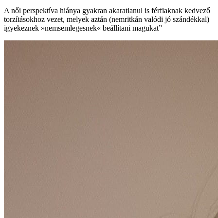
A női perspektíva hiánya gyakran akaratlanul is férfiaknak kedvező
torzításokhoz vezet, melyek aztán (nemritkán valódi jó szándékkal)
igyekeznek »nemsemlegesnek« beállítani magukat”