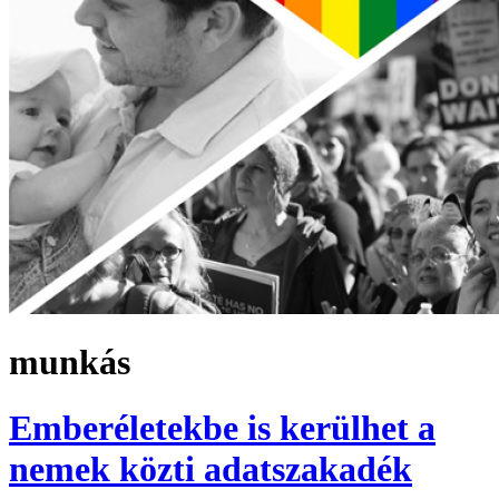
munkás
Emberéletekbe is kerülhet a
nemek közti adatszakadék