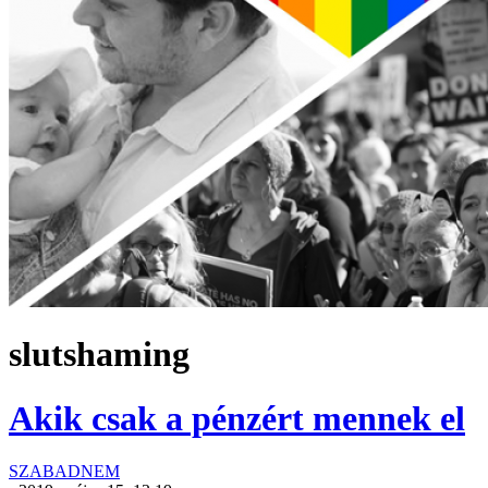
slutshaming
Akik csak a pénzért mennek el
SZABADNEM