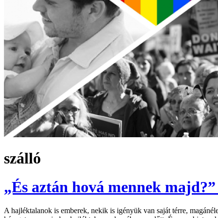
szálló
„És aztán hová mennek majd?” 
A hajléktalanok is emberek, nekik is igényük van saját térre, magáné