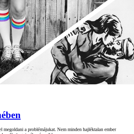
mében
ettel megoldani a problémájukat. Nem minden hajléktalan ember