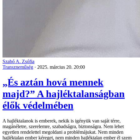
Szabó A. Zsófia
Transzneműség
·
2025. március 20. 20:00
„És aztán hová mennek
majd?” A hajléktalanságban
élők védelmében
A hajléktalanok is emberek, nekik is igényük van saját térre,
magánéletre, szerelemre, szabadságra, biztonságra. Nem lehet
egyetlen rendelettel megoldani a problémájukat. Nem minden
hajléktalan ember kéreget, nem minden hajléktalan ember él szem