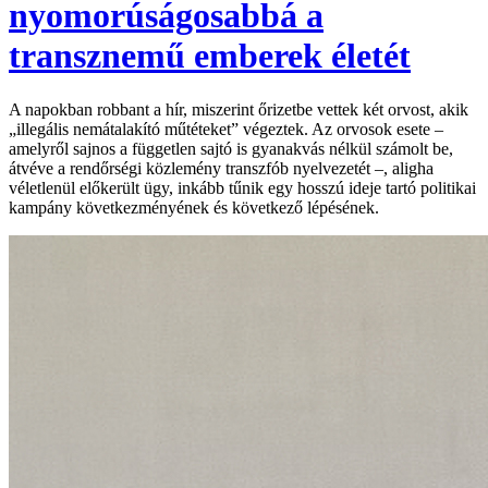
nyomorúságosabbá a
transznemű emberek életét
A napokban robbant a hír, miszerint őrizetbe vettek két orvost, akik
„illegális nemátalakító műtéteket” végeztek. Az orvosok esete –
amelyről sajnos a független sajtó is gyanakvás nélkül számolt be,
átvéve a rendőrségi közlemény transzfób nyelvezetét –, aligha
véletlenül előkerült ügy, inkább tűnik egy hosszú ideje tartó politikai
kampány következményének és következő lépésének.