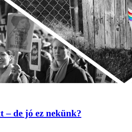
t – de jó ez nekünk?