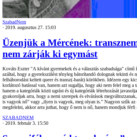
SzabadNem
·
2019. augusztus 27. 15:03
Üzenjük a Mércének: transznemű
nem zárják ki egymást
Kováts Eszter "A kívánt gyermekek és a választás szabadsága" című í
azáltal, hogy a gyerekszülést tényleg bátorítandó dolognak tekinti és 
felháborodást keltett queer és transz(-barát) körökben. Idézem egy kic
korlátozó hatással van, hanem azt sugallja, hogy aki nem felel meg a 
hanem a kategóriák közti ugrást és új kategóriák létrehozását javaso
gyakoroljak arra, hogy a nemi szerepek és elvárások megváltozzana
is vagyok nő” vagy „ilyen is vagyok, meg olyan is.” Nagyon szűk az 
megfelelni, akkor arra juthat, hogy ő nem is nő, hanem mondjuk férfi 
SZABADNEM
·
2019. február 3. 15:50