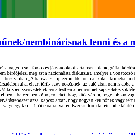
nek/nembinárisnak lenni és a ne
rása nagyon sok fontos és jó gondolatot tartalmaz a demográfiai kérdé
nem kérdőjelezi meg azt a nacionalista diskurzust, amelyre a vonatkozó 
sit hosszabban:„A transz- és a queerpolitika nem a szűken körbehatárolt
társadalom által elvárt férfi- vagy nőképnek, az valójában nem is abba 
lja.Miközben szenvedek ebben a testben a nememmel kapcsolatos sokféle 
k, ebben a helyzetben könnyen lehet, hogy attól várom, hogy jobban 
elvárásrendszer azzal kapcsolatban, hogy hogyan kell nőnek vagy férfi
– vagy egyik se. Tehát e narratíva rendszerkonform keretet ad e kérdés