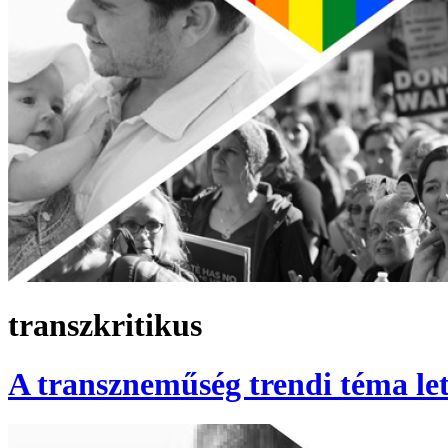
transzkritikus
A transzneműség trendi téma let