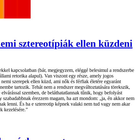
mi sztereotípiák ellen küzdeni
sekkel kapcsolatban (bár, megjegyzem, eléggé belesimul a rendszerbe
állami retorika alapul). Van viszont egy része, amely jogos
 nemi szerepek ellen küzd, ami nők és férfiak életére egyaránt
a nembe tartozik. Tehát nem a rendszer megváltoztatására törekszik,
elvárással szemben, de beláthatatlannak tűnik, hogy befolyást
vagy szabadabbnak érezzem magam, ha azt mondom: „ja, én akkor nem
nak lenni. És ha e sztereotip képnek valaki nem tud vagy nem akar
ek kezelésére.”