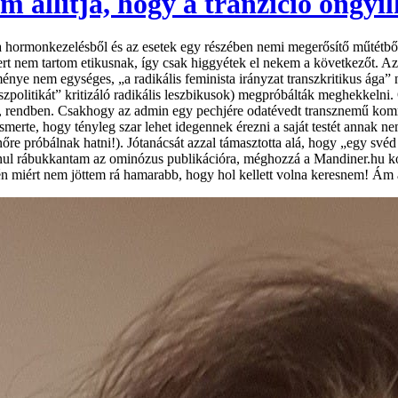
állítja, hogy a tranzíció öngyil
az a hormonkezelésből és az esetek egy részében nemi megerősítő műtétb
zert nem tartom etikusnak, így csak higgyétek el nekem a következőt. 
ménye nem egységes, „a radikális feminista irányzat transzkritikus ága” 
nszpolitikát” kritizáló radikális leszbikusok) megpróbálták meghekkelni. 
ny, rendben. Csakhogy az admin egy pechjére odatévedt transznemű komm
ismerte, hogy tényleg szar lehet idegennek érezni a saját testét annak ne
 nőre próbálnak hatni!). Jótanácsát azzal támasztotta alá, hogy „egy sv
ul rábukkantam az ominózus publikációra, méghozzá a Mandiner.hu kon
n miért nem jöttem rá hamarabb, hogy hol kellett volna keresnem! Ám a 