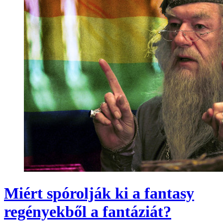
Miért spórolják ki a fantasy
regényekből a fantáziát?