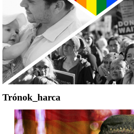
Trónok_harca