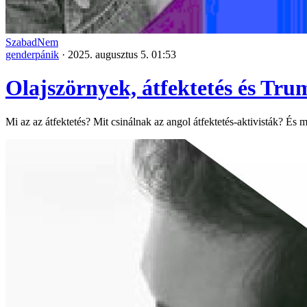
SzabadNem
genderpánik
·
2025. augusztus 5. 01:53
Olajszörnyek, átfektetés és Tru
Mi az az átfektetés? Mit csinálnak az angol átfektetés-aktivisták? 