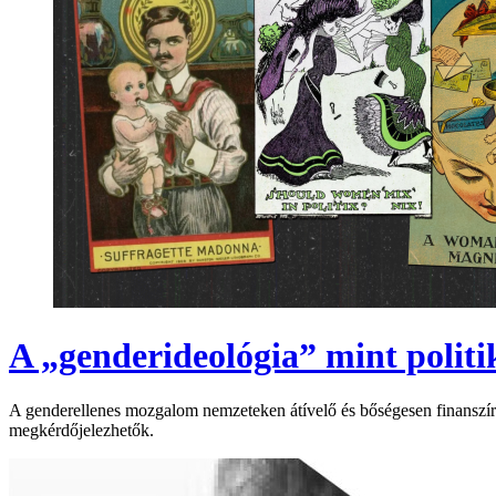
A „genderideológia” mint politik
A genderellenes mozgalom nemzeteken átívelő és bőségesen finanszírozo
megkérdőjelezhetők.