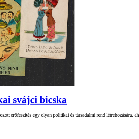
ai svájci bicska
tt erőfeszítés egy olyan politikai és társadalmi rend létrehozására, a