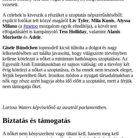
vezetett.
A celebek is kiveszik a részüket a szoptatás népszerűsítéséből:
explicit fotókat tett közzé magáról
Liv Tyler
,
Mila Kunis
,
Alyssa
Milano
(a
#metoo
mozgalom egyik elindítója), a kövér test
elfogadásáért is kampányoló
Tess Holliday
, valamint
Alanis
Morisette
és
Adele
.
Gisele Bündchen
topmodell kicsit túltolta a dolgot és nagy
lelkesedésében azt találta javasolni, hogy világszerte törvényben
kellene kötelezni a nőket a minimum hathónapos szoptatásra. Az
Egyesült Arab Emirátusokban ez sajnos valóság: ott a törvény két
évig kötelezi a nőket a szoptatásra, és ha ennek nem tesznek eleget,
férjük beperelheti őket. Ironikus módon a nyugati társadalmakban a
nők egy része azért hagyja abba idő előtt a szoptatást, mert a férjük
nem támogatja őket.
Larissa Waters képviselőnő az ausztrál parlamentben.
Biztatás és támogatás
A nőket nem kényszeríteni vagy tiltani kell, hanem meg kell