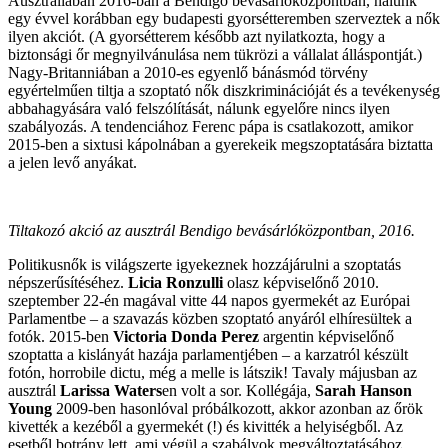
Ausztráliában 2016-ban a Bendigo bevásárlóközpontban, nálunk
egy évvel korábban egy budapesti gyorsétteremben szerveztek a nők
ilyen akciót. (A gyorsétterem később azt nyilatkozta, hogy a
biztonsági őr megnyilvánulása nem tükrözi a vállalat álláspontját.)
Nagy-Britanniában a 2010-es egyenlő bánásmód törvény
egyértelműen tiltja a szoptató nők diszkriminációját és a tevékenység
abbahagyására való felszólítását, nálunk egyelőre nincs ilyen
szabályozás. A tendenciához Ferenc pápa is csatlakozott, amikor
2015-ben a sixtusi kápolnában a gyerekeik megszoptatására biztatta
a jelen levő anyákat.
Tiltakozó akció az ausztrál Bendigo bevásárlóközpontban, 2016.
Politikusnők is világszerte igyekeznek hozzájárulni a szoptatás
népszerűsítéséhez.
Licia Ronzulli
olasz képviselőnő 2010.
szeptember 22-én magával vitte 44 napos gyermekét az Európai
Parlamentbe – a szavazás közben szoptató anyáról elhíresültek a
fotók. 2015-ben
Victoria Donda Perez
argentin képviselőnő
szoptatta a kislányát hazája parlamentjében – a karzatról készült
fotón, horrobile dictu, még a melle is látszik! Tavaly májusban az
ausztrál
Larissa Waters
en volt a sor. Kollégája,
Sarah Hanson
Young
2009-ben hasonlóval próbálkozott, akkor azonban az őrök
kivették a kezéből a gyermekét (!) és kivitték a helyiségből. Az
esetből botrány lett, ami végül a szabályok megváltoztatásához