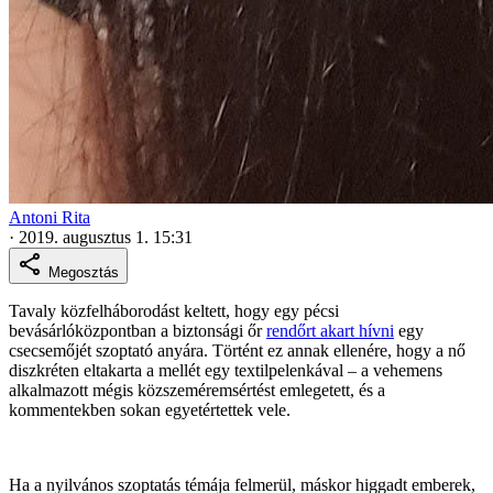
Antoni Rita
·
2019. augusztus 1. 15:31
Megosztás
Tavaly közfelháborodást keltett, hogy egy pécsi
bevásárlóközpontban a biztonsági őr
rendőrt akart hívni
egy
csecsemőjét szoptató anyára. Történt ez annak ellenére, hogy a nő
diszkréten eltakarta a mellét egy textilpelenkával – a vehemens
alkalmazott mégis közszeméremsértést emlegetett, és a
kommentekben sokan egyetértettek vele.
Ha a nyilvános szoptatás témája felmerül, máskor higgadt emberek,