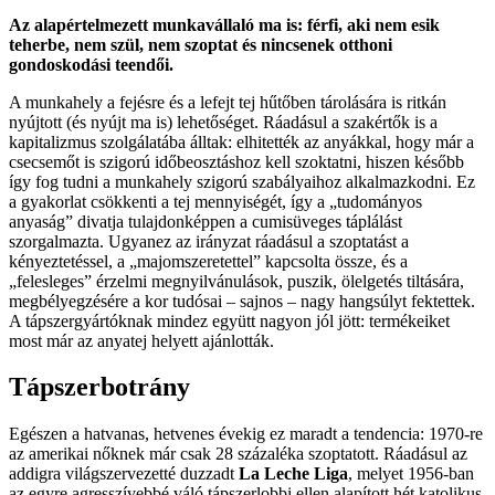
Az alapértelmezett munkavállaló ma is: férfi, aki nem esik
teherbe, nem szül, nem szoptat és nincsenek otthoni
gondoskodási teendői.
A munkahely a fejésre és a lefejt tej hűtőben tárolására is ritkán
nyújtott (és nyújt ma is) lehetőséget. Ráadásul a szakértők is a
kapitalizmus szolgálatába álltak: elhitették az anyákkal, hogy már a
csecsemőt is szigorú időbeosztáshoz kell szoktatni, hiszen később
így fog tudni a munkahely szigorú szabályaihoz alkalmazkodni. Ez
a gyakorlat csökkenti a tej mennyiségét, így a „tudományos
anyaság” divatja tulajdonképpen a cumisüveges táplálást
szorgalmazta. Ugyanez az irányzat ráadásul a szoptatást a
kényeztetéssel, a „majomszeretettel” kapcsolta össze, és a
„felesleges” érzelmi megnyilvánulások, puszik, ölelgetés tiltására,
megbélyegzésére a kor tudósai – sajnos – nagy hangsúlyt fektettek.
A tápszergyártóknak mindez együtt nagyon jól jött: termékeiket
most már az anyatej helyett ajánlották.
Tápszerbotrány
Egészen a hatvanas, hetvenes évekig ez maradt a tendencia: 1970-re
az amerikai nőknek már csak 28 százaléka szoptatott. Ráadásul az
addigra világszervezetté duzzadt
La Leche Liga
, melyet 1956-ban
az egyre agresszívebbé váló tápszerlobbi ellen alapított hét katolikus