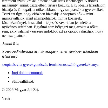
teremteni számukra az informált választás lehetőségét. A döntés
magánügy, annak tiszteletben tartása közügy. Egy ideális társadalom
biztatja és támogatja a nőket abban, hogy szoptassák a gyerekeiket.
Teszi ezt úgy, hogy eközben biztosítja a szoptató nők – mint
munkavállalók, mint állampolgárok, mint a közterek,
közintézmények használói – teljes és zavartalan jelenlétét a
nyilvános szférában. Egyúttal nem bélyegzi meg azokat a nőket
sem, akik valamely ésszerű indokból azt az opciót választják, hogy
nem szoptatnak.
Antoni Rita
A cikk első változata az Éva magazin 2018. októberi számában
jelent meg.
szoptatás
vita
gyerekgondozás
feminizmus
szülő
gyerekek
anya
Jogi dokumentumok
·
Sütibeállítások
© 2026 Magyar Jeti Zrt.
Vége