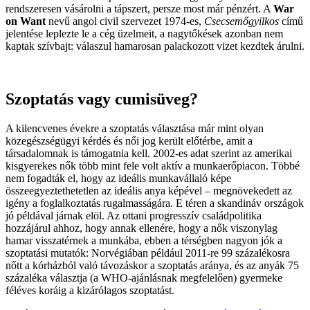
rendszeresen vásárolni a tápszert, persze most már pénzért. A
War
on Want
nevű angol civil szervezet 1974-es,
Csecsemőgyilkos
című
jelentése leplezte le a cég üzelmeit, a nagytőkések azonban nem
kaptak szívbajt: válaszul hamarosan palackozott vizet kezdtek árulni.
Szoptatás vagy cumisüveg?
A kilencvenes évekre a szoptatás választása már mint olyan
közegészségügyi kérdés és női jog került előtérbe, amit a
társadalomnak is támogatnia kell. 2002-es adat szerint az amerikai
kisgyerekes nők több mint fele volt aktív a munkaerőpiacon. Többé
nem fogadták el, hogy az ideális munkavállaló képe
összeegyeztethetetlen az ideális anya képével – megnövekedett az
igény a foglalkoztatás rugalmasságára. E téren a skandináv országok
jó példával járnak elöl. Az ottani progresszív családpolitika
hozzájárul ahhoz, hogy annak ellenére, hogy a nők viszonylag
hamar visszatérnek a munkába, ebben a térségben nagyon jók a
szoptatási mutatók: Norvégiában például 2011-re 99 százalékosra
nőtt a kórházból való távozáskor a szoptatás aránya, és az anyák 75
százaléka választja (a WHO-ajánlásnak megfelelően) gyermeke
féléves koráig a kizárólagos szoptatást.