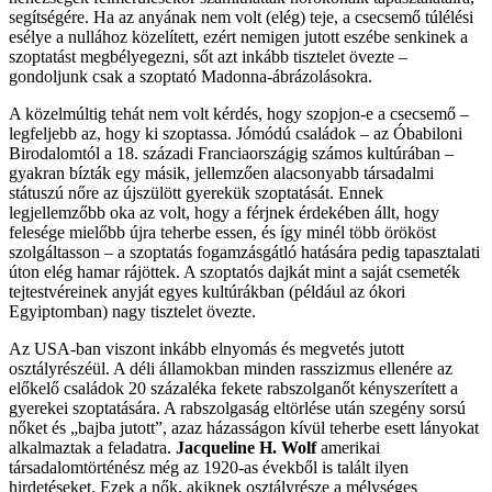
segítségére. Ha az anyának nem volt (elég) teje, a csecsemő túlélési
esélye a nullához közelített, ezért nemigen jutott eszébe senkinek a
szoptatást megbélyegezni, sőt azt inkább tisztelet övezte –
gondoljunk csak a szoptató Madonna-ábrázolásokra.
A közelmúltig tehát nem volt kérdés, hogy szopjon-e a csecsemő –
legfeljebb az, hogy ki szoptassa. Jómódú családok – az Óbabiloni
Birodalomtól a 18. századi Franciaországig számos kultúrában –
gyakran bízták egy másik, jellemzően alacsonyabb társadalmi
státuszú nőre az újszülött gyerekük szoptatását. Ennek
legjellemzőbb oka az volt, hogy a férjnek érdekében állt, hogy
felesége mielőbb újra teherbe essen, és így minél több örököst
szolgáltasson – a szoptatás fogamzásgátló hatására pedig tapasztalati
úton elég hamar rájöttek. A szoptatós dajkát mint a saját csemeték
tejtestvéreinek anyját egyes kultúrákban (például az ókori
Egyiptomban) nagy tisztelet övezte.
Az USA-ban viszont inkább elnyomás és megvetés jutott
osztályrészéül. A déli államokban minden rasszizmus ellenére az
előkelő családok 20 százaléka fekete rabszolganőt kényszerített a
gyerekei szoptatására. A rabszolgaság eltörlése után szegény sorsú
nőket és „bajba jutott”, azaz házasságon kívül teherbe esett lányokat
alkalmaztak a feladatra.
Jacqueline H. Wolf
amerikai
társadalomtörténész még az 1920-as évekből is talált ilyen
hirdetéseket. Ezek a nők, akiknek osztályrésze a mélységes