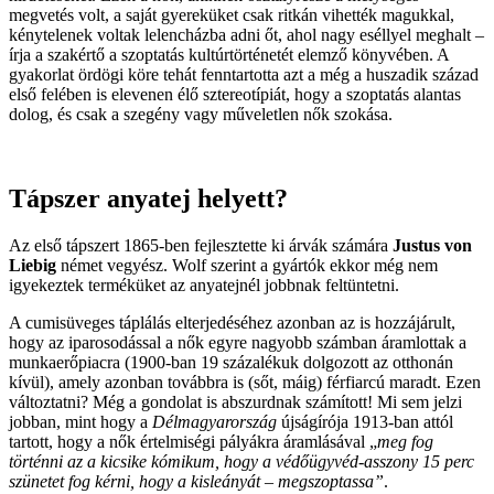
megvetés volt, a saját gyereküket csak ritkán vihették magukkal,
kénytelenek voltak lelencházba adni őt, ahol nagy eséllyel meghalt –
írja a szakértő a szoptatás kultúrtörténetét elemző könyvében. A
gyakorlat ördögi köre tehát fenntartotta azt a még a huszadik század
első felében is elevenen élő sztereotípiát, hogy a szoptatás alantas
dolog, és csak a szegény vagy műveletlen nők szokása.
Tápszer anyatej helyett?
Az első tápszert 1865-ben fejlesztette ki árvák számára
Justus von
Liebig
német vegyész. Wolf szerint a gyártók ekkor még nem
igyekeztek terméküket az anyatejnél jobbnak feltüntetni.
A cumisüveges táplálás elterjedéséhez azonban az is hozzájárult,
hogy az iparosodással a nők egyre nagyobb számban áramlottak a
munkaerőpiacra (1900-ban 19 százalékuk dolgozott az otthonán
kívül), amely azonban továbbra is (sőt, máig) férfiarcú maradt. Ezen
változtatni? Még a gondolat is abszurdnak számított! Mi sem jelzi
jobban, mint hogy a
Délmagyarország
újságírója 1913-ban attól
tartott, hogy a nők értelmiségi pályákra áramlásával „
meg fog
történni az a kicsike kómikum, hogy a védőügyvéd-asszony 15 perc
szünetet fog kérni, hogy a kisleányát – megszoptassa”
.