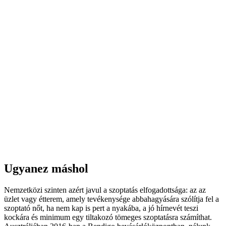
Ugyanez máshol
Nemzetközi szinten azért javul a szoptatás elfogadottsága: az az
üzlet vagy étterem, amely tevékenysége abbahagyására szólítja fel a
szoptató nőt, ha nem kap is pert a nyakába, a jó hírnevét teszi
kockára és minimum egy tiltakozó tömeges szoptatásra számíthat.