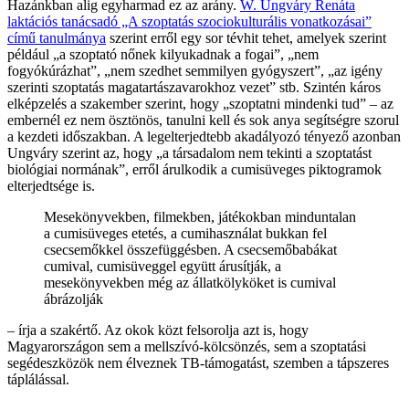
Hazánkban alig egyharmad ez az arány.
W. Ungváry Renáta
laktációs tanácsadó „A szoptatás szociokulturális vonatkozásai”
című tanulmánya
szerint erről egy sor tévhit tehet, amelyek szerint
például „a szoptató nőnek kilyukadnak a fogai”, „nem
fogyókúrázhat”, „nem szedhet semmilyen gyógyszert”, „az igény
szerinti szoptatás magatartászavarokhoz vezet” stb. Szintén káros
elképzelés a szakember szerint, hogy „szoptatni mindenki tud” – az
embernél ez nem ösztönös, tanulni kell és sok anya segítségre szorul
a kezdeti időszakban. A legelterjedtebb akadályozó tényező azonban
Ungváry szerint az, hogy „a társadalom nem tekinti a szoptatást
biológiai normának”, erről árulkodik a cumisüveges piktogramok
elterjedtsége is.
Mesekönyvekben, filmekben, játékokban minduntalan
a cumisüveges etetés, a cumihasználat bukkan fel
csecsemőkkel összefüggésben. A csecsemőbabákat
cumival, cumisüveggel együtt árusítják, a
mesekönyvekben még az állatkölyköket is cumival
ábrázolják
– írja a szakértő. Az okok közt felsorolja azt is, hogy
Magyarországon sem a mellszívó-kölcsönzés, sem a szoptatási
segédeszközök nem élveznek TB-támogatást, szemben a tápszeres
táplálással.