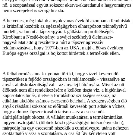
nő, a szoptatással együtt sokszor akarva-akaratlanul a hagyományos
nemi szerepeket is szorgalmazta.
A hetvenes, még inkább a nyolcvanas évektől azonban a feministák
is kritizálni kezdték az egészségügyben elharapózott tekintélyelvű
modellt, valamint a tápszergyárak gátlástalan profitéhségét.
Kirobbant a Nestlé-botrány: a svájci székhelyű élelmiszer-
nagyvállalat addig feszítette a húrt a tápszer agresszív
reklámozásával, hogy 1977-ben az USA, majd a 80-as években
Európa egyes országai is bojkottot hirdettek a termékeik ellen.
A felháborodás annak nyomán tört ki, hogy vízzel keverendő
tápszerüket a fejlődő országokban is reklámozták – visszaélve az
anyák aluliskolázottságával – az anyatej hátrányára. Mivel az ott
élőknek nem állt rendelkezésére a kellően tiszta víz, a higiéniával
kapcsolatos tudás, illetve a forraláshoz szükséges eszköz, az
etikátlan akcióba számos csecsemő belehalt. A szegénységben élő
anyák ráadásul sokszor az előírtnál kevesebb port adtak a vízhez,
hogy a doboz tápszer tovább tartson – ez a csecsemők
alultápláltságát okozta. A vállalat munkatársai a termékmintákat
ingyen osztogatták (többek közt egészségügyi intézményekben),
márpedig ha egy csecsemő rászokik a cumisüvegre, utána nehezen
szoktatható vissza a szoptatásra. A család így kénytelen volt