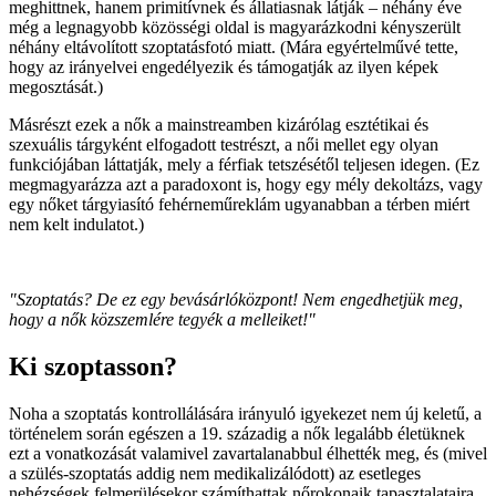
meghittnek, hanem primitívnek és állatiasnak látják – néhány éve
még a legnagyobb közösségi oldal is magyarázkodni kényszerült
néhány eltávolított szoptatásfotó miatt. (Mára egyértelművé tette,
hogy az irányelvei engedélyezik és támogatják az ilyen képek
megosztását.)
Másrészt ezek a nők a mainstreamben kizárólag esztétikai és
szexuális tárgyként elfogadott testrészt, a női mellet egy olyan
funkciójában láttatják, mely a férfiak tetszésétől teljesen idegen. (Ez
megmagyarázza azt a paradoxont is, hogy egy mély dekoltázs, vagy
egy nőket tárgyiasító fehérneműreklám ugyanabban a térben miért
nem kelt indulatot.)
"Szoptatás? De ez egy bevásárlóközpont! Nem engedhetjük meg,
hogy a nők közszemlére tegyék a melleiket!"
Ki szoptasson?
Noha a szoptatás kontrollálására irányuló igyekezet nem új keletű, a
történelem során egészen a 19. századig a nők legalább életüknek
ezt a vonatkozását valamivel zavartalanabbul élhették meg, és (mivel
a szülés-szoptatás addig nem medikalizálódott) az esetleges
nehézségek felmerülésekor számíthattak nőrokonaik tapasztalataira,