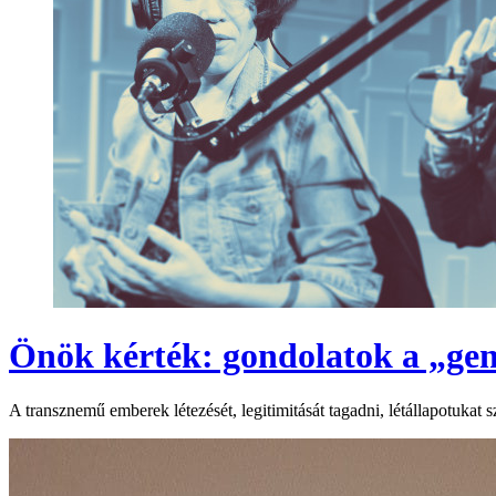
Önök kérték: gondolatok a „gen
A transznemű emberek létezését, legitimitását tagadni, létállapotuka