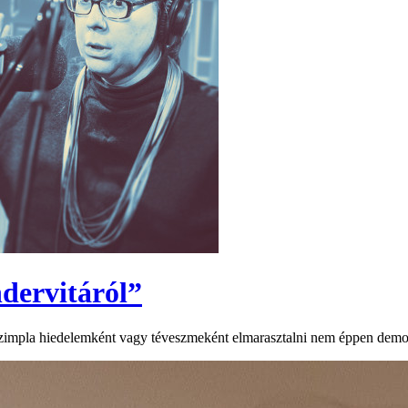
dervitáról”
t szimpla hiedelemként vagy téveszmeként elmarasztalni nem éppen demok