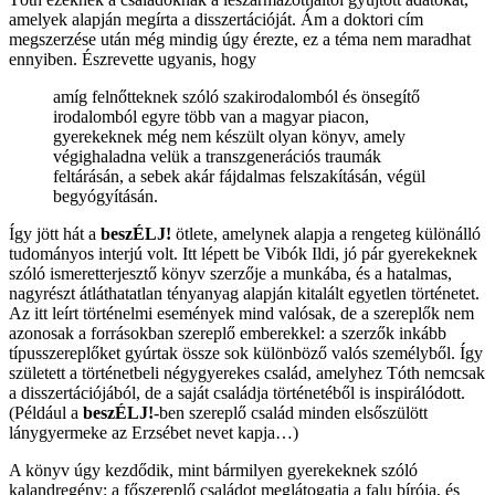
amelyek alapján megírta a disszertációját. Ám a doktori cím
megszerzése után még mindig úgy érezte, ez a téma nem maradhat
ennyiben. Észrevette ugyanis, hogy
amíg felnőtteknek szóló szakirodalomból és önsegítő
irodalomból egyre több van a magyar piacon,
gyerekeknek még nem készült olyan könyv, amely
végighaladna velük a transzgenerációs traumák
feltárásán, a sebek akár fájdalmas felszakításán, végül
begyógyításán.
Így jött hát a
beszÉLJ!
ötlete, amelynek alapja a rengeteg különálló
tudományos interjú volt. Itt lépett be Vibók Ildi, jó pár gyerekeknek
szóló ismeretterjesztő könyv szerzője a munkába, és a hatalmas,
nagyrészt átláthatatlan tényanyag alapján kitalált egyetlen történetet.
Az itt leírt történelmi események mind valósak, de a szereplők nem
azonosak a forrásokban szereplő emberekkel: a szerzők inkább
típusszereplőket gyúrtak össze sok különböző valós személyből. Így
született a történetbeli négygyerekes család, amelyhez Tóth nemcsak
a disszertációjából, de a saját családja történetéből is inspirálódott.
(Például a
beszÉLJ!
-ben szereplő család minden elsőszülött
lánygyermeke az Erzsébet nevet kapja…)
A könyv úgy kezdődik, mint bármilyen gyerekeknek szóló
kalandregény: a főszereplő családot meglátogatja a falu bírója, és