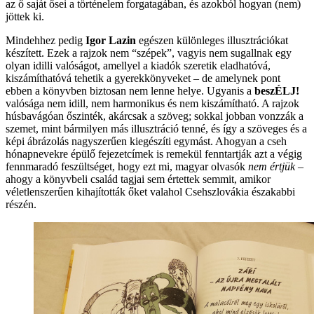
az ő saját ősei a történelem forgatagában, és azokból hogyan (nem)
jöttek ki.
Mindehhez pedig
Igor Lazin
egészen különleges illusztrációkat
készített. Ezek a rajzok nem “szépek”, vagyis nem sugallnak egy
olyan idilli valóságot, amellyel a kiadók szeretik eladhatóvá,
kiszámíthatóvá tehetik a gyerekkönyveket – de amelynek pont
ebben a könyvben biztosan nem lenne helye. Ugyanis a
beszÉLJ!
valósága nem idill, nem harmonikus és nem kiszámítható. A rajzok
húsbavágóan őszinték, akárcsak a szöveg; sokkal jobban vonzzák a
szemet, mint bármilyen más illusztráció tenné, és így a szöveges és a
képi ábrázolás nagyszerűen kiegészíti egymást. Ahogyan a cseh
hónapnevekre épülő fejezetcímek is remekül fenntartják azt a végig
fennmaradó feszültséget, hogy ezt mi, magyar olvasók
nem értjük
–
ahogy a könyvbeli család tagjai sem értettek semmit, amikor
véletlenszerűen kihajították őket valahol Csehszlovákia északabbi
részén.