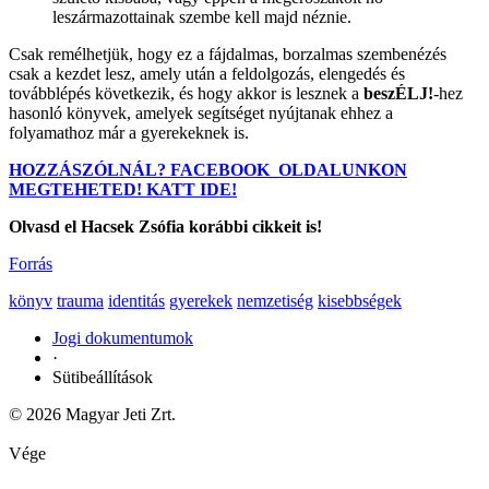
leszármazottainak szembe kell majd néznie.
Csak remélhetjük, hogy ez a fájdalmas, borzalmas szembenézés
csak a kezdet lesz, amely után a feldolgozás, elengedés és
továbblépés következik, és hogy akkor is lesznek a
beszÉLJ!
-hez
hasonló könyvek, amelyek segítséget nyújtanak ehhez a
folyamathoz már a gyerekeknek is.
HOZZÁSZÓLNÁL? FACEBOOK_OLDALUNKON
MEGTEHETED! KATT IDE!
Olvasd el Hacsek Zsófia korábbi cikkeit is!
Forrás
könyv
trauma
identitás
gyerekek
nemzetiség
kisebbségek
Jogi dokumentumok
·
Sütibeállítások
© 2026 Magyar Jeti Zrt.
Vége