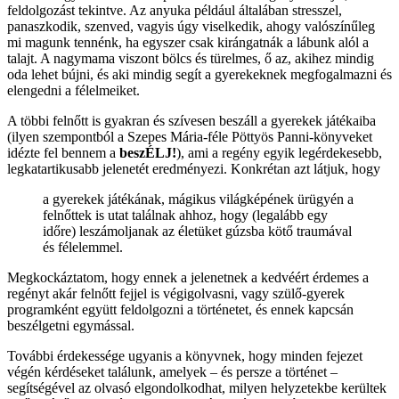
feldolgozást tekintve. Az anyuka például általában stresszel,
panaszkodik, szenved, vagyis úgy viselkedik, ahogy valószínűleg
mi magunk tennénk, ha egyszer csak kirángatnák a lábunk alól a
talajt. A nagymama viszont bölcs és türelmes, ő az, akihez mindig
oda lehet bújni, és aki mindig segít a gyerekeknek megfogalmazni és
elengedni a félelmeiket.
A többi felnőtt is gyakran és szívesen beszáll a gyerekek játékaiba
(ilyen szempontból a Szepes Mária-féle Pöttyös Panni-könyveket
idézte fel bennem a
beszÉLJ!
), ami a regény egyik legérdekesebb,
legkatartikusabb jelenetét eredményezi. Konkrétan azt látjuk, hogy
a gyerekek játékának, mágikus világképének ürügyén a
felnőttek is utat találnak ahhoz, hogy (legalább egy
időre) leszámoljanak az életüket gúzsba kötő traumával
és félelemmel.
Megkockáztatom, hogy ennek a jelenetnek a kedvéért érdemes a
regényt akár felnőtt fejjel is végigolvasni, vagy szülő-gyerek
programként együtt feldolgozni a történetet, és ennek kapcsán
beszélgetni egymással.
További érdekessége ugyanis a könyvnek, hogy minden fejezet
végén kérdéseket találunk, amelyek – és persze a történet –
segítségével az olvasó elgondolkodhat, milyen helyzetekbe kerültek