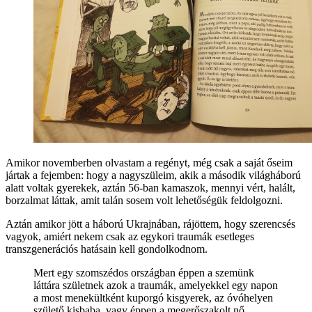
Amikor novemberben olvastam a regényt, még csak a saját őseim
jártak a fejemben: hogy a nagyszüleim, akik a második világháború
alatt voltak gyerekek, aztán 56-ban kamaszok, mennyi vért, halált,
borzalmat láttak, amit talán sosem volt lehetőségük feldolgozni.
Aztán amikor jött a háború Ukrajnában, rájöttem, hogy szerencsés
vagyok, amiért nekem csak az egykori traumák esetleges
transzgenerációs hatásain kell gondolkodnom.
Mert egy szomszédos országban éppen a szemünk
láttára születnek azok a traumák, amelyekkel egy napon
a most menekültként kuporgó kisgyerek, az óvóhelyen
születő kisbaba, vagy éppen a megerőszakolt nő