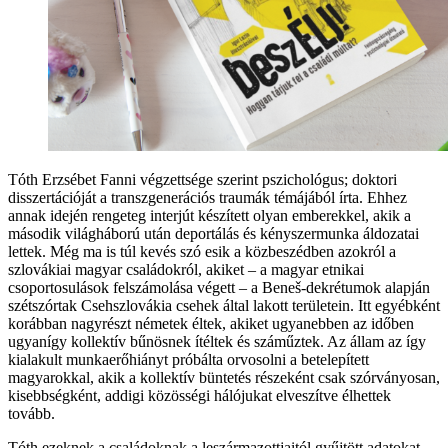
Tóth Erzsébet Fanni végzettsége szerint pszichológus; doktori
disszertációját a transzgenerációs traumák témájából írta. Ehhez
annak idején rengeteg interjút készített olyan emberekkel, akik a
második világháború után deportálás és kényszermunka áldozatai
lettek. Még ma is túl kevés szó esik a közbeszédben azokról a
szlovákiai magyar családokról, akiket – a magyar etnikai
csoportosulások felszámolása végett – a Beneš-dekrétumok alapján
szétszórtak Csehszlovákia csehek által lakott területein. Itt egyébként
korábban nagyrészt németek éltek, akiket ugyanebben az időben
ugyanígy kollektív bűnösnek ítéltek és száműztek. Az állam az így
kialakult munkaerőhiányt próbálta orvosolni a betelepített
magyarokkal, akik a kollektív büntetés részeként csak szórványosan,
kisebbségként, addigi közösségi hálójukat elveszítve élhettek
tovább.
Tóth ezeknek a családoknak a leszármazottjaitól gyűjtött adatokat,