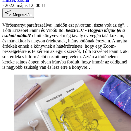
Hacsek Zsófia
·
2022. május 12. 00:11
Megosztás
Vörösmartyt parafrazeálva: „midőn ezt
olvastam
, tiszta volt az ég”...
Tóth Erzsébet Fanni és Vibók Ildi
beszÉLJ! - Hogyan tárjuk fel a
családi múltat?
című könyvével még tavaly év végén találkoztam,
és már akkor is nagyon értékesnek, hiánypótlónak éreztem. Annyira
érdekelt ennek a könyvnek a háttértörténete, hogy egy Zoom-
beszélgetésre is felkértem az egyik szerzőt, Tóth Erzsébet Fannit, aki
sok érdekes információt osztott meg velem. Aztán a történelem
kereke sajnos éppen olyan irányba fordult, hogy immár az eddiginél
is nagyobb szükség van és lesz erre a könyvre…