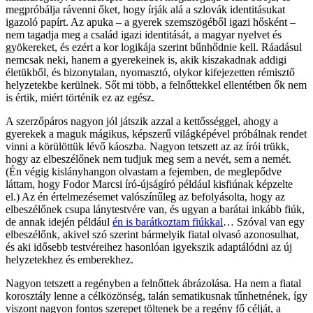
megpróbálja rávenni őket, hogy írják alá a szlovák identitásukat
igazoló papírt. Az apuka – a gyerek szemszögéből igazi hősként –
nem tagadja meg a család igazi identitását, a magyar nyelvet és
gyökereket, és ezért a kor logikája szerint bűnhődnie kell. Ráadásul
nemcsak neki, hanem a gyerekeinek is, akik kiszakadnak addigi
életükből, és bizonytalan, nyomasztó, olykor kifejezetten rémisztő
helyzetekbe kerülnek. Sőt mi több, a felnőttekkel ellentétben ők nem
is értik, miért történik ez az egész.
A szerzőpáros nagyon jól játszik azzal a kettősséggel, ahogy a
gyerekek a maguk mágikus, képszerű világképével próbálnak rendet
vinni a körülöttük lévő káoszba. Nagyon tetszett az az írói trükk,
hogy az elbeszélőnek nem tudjuk meg sem a nevét, sem a nemét.
(Én végig kislányhangon olvastam a fejemben, de meglepődve
láttam, hogy Fodor Marcsi író-újságíró például kisfiúnak képzelte
el.) Az én értelmezésemet valószínűleg az befolyásolta, hogy az
elbeszélőnek csupa lánytestvére van, és ugyan a barátai inkább fiúk,
de annak idején például
én is barátkoztam fiúkkal
… Szóval van egy
elbeszélőnk, akivel szó szerint bármelyik fiatal olvasó azonosulhat,
és aki idősebb testvéreihez hasonlóan igyekszik adaptálódni az új
helyzetekhez és emberekhez.
Nagyon tetszett a regényben a felnőttek ábrázolása. Ha nem a fiatal
korosztály lenne a célközönség, talán sematikusnak tűnhetnének, így
viszont nagyon fontos szerepet töltenek be a regény fő célját, a