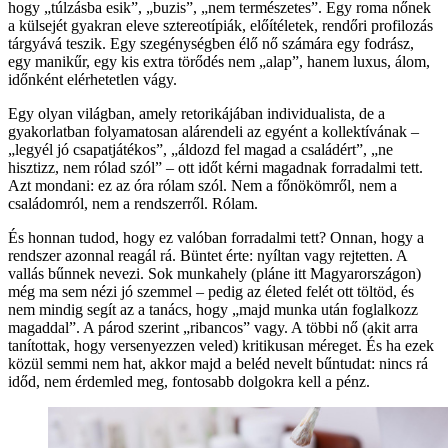
hogy „túlzásba esik”, „buzis”, „nem természetes”. Egy roma nőnek
a külsejét gyakran eleve sztereotípiák, előítéletek, rendőri profilozás
tárgyává teszik. Egy szegénységben élő nő számára egy fodrász,
egy manikűr, egy kis extra törődés nem „alap”, hanem luxus, álom,
időnként elérhetetlen vágy.
Egy olyan világban, amely retorikájában individualista, de a
gyakorlatban folyamatosan alárendeli az egyént a kollektívának –
„legyél jó csapatjátékos”, „áldozd fel magad a családért”, „ne
hisztizz, nem rólad szól” – ott időt kérni magadnak forradalmi tett.
Azt mondani: ez az óra rólam szól. Nem a főnökömről, nem a
családomról, nem a rendszerről. Rólam.
És honnan tudod, hogy ez valóban forradalmi tett? Onnan, hogy a
rendszer azonnal reagál rá. Büntet érte: nyíltan vagy rejtetten. A
vallás bűnnek nevezi. Sok munkahely (pláne itt Magyarországon)
még ma sem nézi jó szemmel – pedig az életed felét ott töltöd, és
nem mindig segít az a tanács, hogy „majd munka után foglalkozz
magaddal”. A párod szerint „ribancos” vagy. A többi nő (akit arra
tanítottak, hogy versenyezzen veled) kritikusan méreget. És ha ezek
közül semmi nem hat, akkor majd a beléd nevelt bűntudat: nincs rá
időd, nem érdemled meg, fontosabb dolgokra kell a pénz.