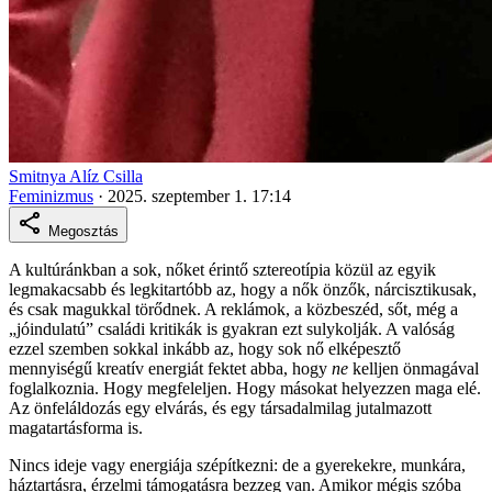
Smitnya Alíz Csilla
Feminizmus
·
2025. szeptember 1. 17:14
Megosztás
A kultúránkban a sok, nőket érintő sztereotípia közül az egyik
legmakacsabb és legkitartóbb az, hogy a nők önzők, nárcisztikusak,
és csak magukkal törődnek. A reklámok, a közbeszéd, sőt, még a
„jóindulatú” családi kritikák is gyakran ezt sulykolják. A valóság
ezzel szemben sokkal inkább az, hogy sok nő elképesztő
mennyiségű kreatív energiát fektet abba, hogy
ne
kelljen önmagával
foglalkoznia. Hogy megfeleljen. Hogy másokat helyezzen maga elé.
Az önfeláldozás egy elvárás, és egy társadalmilag jutalmazott
magatartásforma is.
Nincs ideje vagy energiája szépítkezni: de a gyerekekre, munkára,
háztartásra, érzelmi támogatásra bezzeg van. Amikor mégis szóba