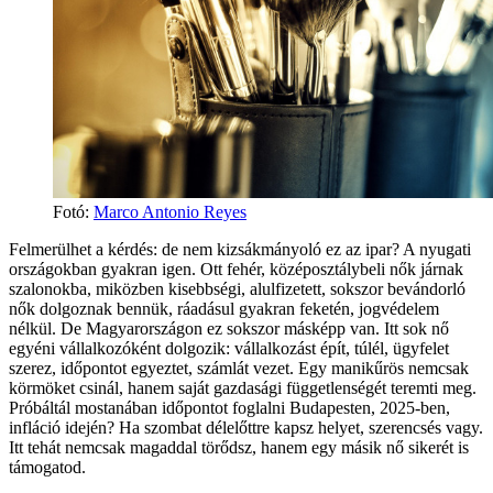
Fotó:
Marco Antonio Reyes
Felmerülhet a kérdés: de nem kizsákmányoló ez az ipar? A nyugati
országokban gyakran igen. Ott fehér, középosztálybeli nők járnak
szalonokba, miközben kisebbségi, alulfizetett, sokszor bevándorló
nők dolgoznak bennük, ráadásul gyakran feketén, jogvédelem
nélkül. De Magyarországon ez sokszor másképp van. Itt sok nő
egyéni vállalkozóként dolgozik: vállalkozást épít, túlél, ügyfelet
szerez, időpontot egyeztet, számlát vezet. Egy manikűrös nemcsak
körmöket csinál, hanem saját gazdasági függetlenségét teremti meg.
Próbáltál mostanában időpontot foglalni Budapesten, 2025-ben,
infláció idején? Ha szombat délelőttre kapsz helyet, szerencsés vagy.
Itt tehát nemcsak magaddal törődsz, hanem egy másik nő sikerét is
támogatod.