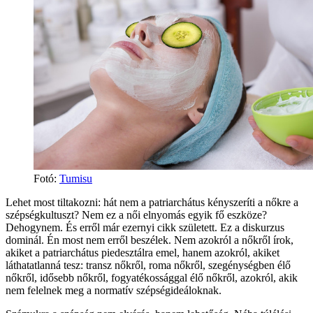
Fotó:
Tumisu
Lehet most tiltakozni: hát nem a patriarchátus kényszeríti a nőkre a
szépségkultuszt? Nem ez a női elnyomás egyik fő eszköze?
Dehogynem. És erről már ezernyi cikk született. Ez a diskurzus
dominál. Én most nem erről beszélek. Nem azokról a nőkről írok,
akiket a patriarchátus piedesztálra emel, hanem azokról, akiket
láthatatlanná tesz: transz nőkről, roma nőkről, szegénységben élő
nőkről, idősebb nőkről, fogyatékossággal élő nőkről, azokról, akik
nem felelnek meg a normatív szépségideáloknak.