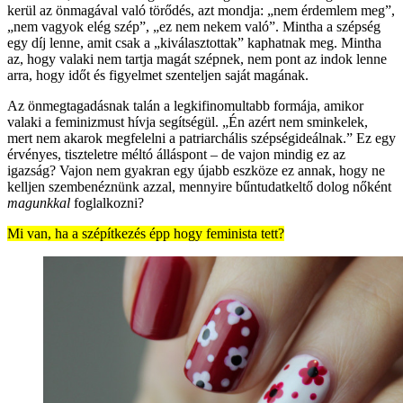
kerül az önmagával való törődés, azt mondja: „nem érdemlem meg”,
„nem vagyok elég szép”, „ez nem nekem való”. Mintha a szépség
egy díj lenne, amit csak a „kiválasztottak” kaphatnak meg. Mintha
az, hogy valaki nem tartja magát szépnek, nem pont az indok lenne
arra, hogy időt és figyelmet szenteljen saját magának.
Az önmegtagadásnak talán a legkifinomultabb formája, amikor
valaki a feminizmust hívja segítségül. „Én azért nem sminkelek,
mert nem akarok megfelelni a patriarchális szépségideálnak.” Ez egy
érvényes, tiszteletre méltó álláspont – de vajon mindig ez az
igazság? Vajon nem gyakran egy újabb eszköze ez annak, hogy ne
kelljen szembenéznünk azzal, mennyire bűntudatkeltő dolog nőként
magunkkal
foglalkozni?
Mi van, ha a szépítkezés épp hogy feminista tett?