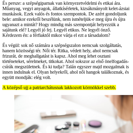
És persze: a szépségiparnak van környezetvédelmi és etikai ára.
Műanyag, vegyi anyagok, állatkísérletek, kizsákmányolt kelet-ázsiai
munkások. Ezek valós és fontos szempontok. De azért gondoljunk
bele: amikor ezekről beszélünk, nem ismételjük-e meg újra és újra
ugyanazt a mintát? Hogy mindig más szempontját helyezzük a
sajátunk elé? Legyél jó fej. Legyél etikus. Ne legyél önző.
Kérdezem én: a férfiaktól mikor várja el ezt a társadalom?
És végül: sok nő számára a szépségszalon nemcsak szolgáltatás,
hanem közösségi tér. Női tér. Ritka, védett hely, ahol nemcsak
frizurát, de meghallgatást is kapsz. Ahol meg lehet osztani
történeteket, sérelmeket, titkokat. Ahol sokszor az első önelfogadás-
csírák megszületnek. És ki tudja? Talán egyszer majd mozgalmak is
innen indulnak el. Olyan helyekről, ahol női hangok találkoznak, és
együtt mondják: elég volt.
A középső ujj a patriarchátusnak lakkozott körmökkel szebb.