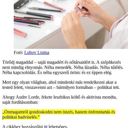
Fotó:
Lubov Lisitsa
Törődj magaddal – saját magadért és nőtársaidért is. A szépítkezés
nem mindig elnyomás. Néha menedék. Néha lázadás. Néha túlélés.
Néha kapcsolódás. És néha egyszerű öröm: és ez éppen elég.
Mert egy olyan világban, ahol mindenki más rendelkezni akar a
tested felett, visszavenni azt – bármilyen formában – politikai tett.
Ahogy Audre Lorde, fekete leszbikus költő és aktivista mondta,
saját fordításomban:
„Önmagamról gondoskodni nem önzés, hanem önfenntartás és
politikai hadviselés.”
A cikkhez hozzászólni
itt
lehetséges.