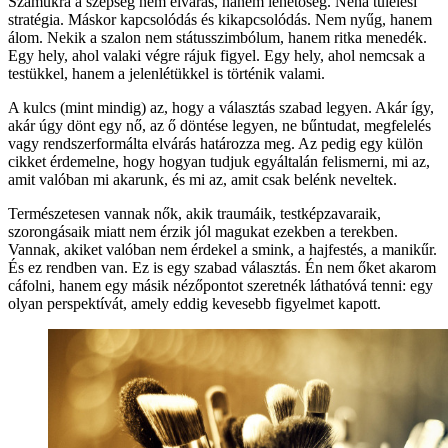
Számukra a szépség nem elvárás, hanem lehetőség. Néha túlélési
stratégia. Máskor kapcsolódás és kikapcsolódás. Nem nyűg, hanem
álom. Nekik a szalon nem státusszimbólum, hanem ritka menedék.
Egy hely, ahol valaki végre rájuk figyel. Egy hely, ahol nemcsak a
testükkel, hanem a jelenlétükkel is történik valami.
A kulcs (mint mindig) az, hogy a választás szabad legyen. Akár így,
akár úgy dönt egy nő, az ő döntése legyen, ne bűntudat, megfelelés
vagy rendszerformálta elvárás határozza meg. Az pedig egy külön
cikket érdemelne, hogy hogyan tudjuk egyáltalán felismerni, mi az,
amit valóban mi akarunk, és mi az, amit csak belénk neveltek.
Természetesen vannak nők, akik traumáik, testképzavaraik,
szorongásaik miatt nem érzik jól magukat ezekben a terekben.
Vannak, akiket valóban nem érdekel a smink, a hajfestés, a manikűr.
És ez rendben van. Ez is egy szabad választás. Én nem őket akarom
cáfolni, hanem egy másik nézőpontot szeretnék láthatóvá tenni: egy
olyan perspektívát, amely eddig kevesebb figyelmet kapott.