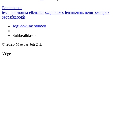
Feminizmus
testi_autonómia
ellenállás
szépítkezés
feminizmus
nemi_szerepek
szépségápolás
Jogi dokumentumok
·
Sütibeállítások
© 2026 Magyar Jeti Zrt.
Vége