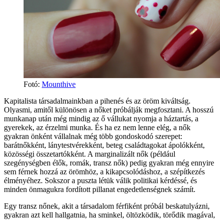
Fotó:
Mounthive
Kapitalista társadalmainkban a pihenés és az öröm kiváltság.
Olyasmi, amitől különösen a nőket próbálják megfosztani. A hosszú
munkanap után még mindig az ő vállukat nyomja a háztartás, a
gyerekek, az érzelmi munka. És ha ez nem lenne elég, a nők
gyakran önként vállalnak még több gondoskodó szerepet:
barátnőkként, lánytestvérekként, beteg családtagokat ápolókként,
közösségi összetartókként. A marginalizált nők (például
szegénységben élők, romák, transz nők) pedig gyakran még ennyire
sem férnek hozzá az örömhöz, a kikapcsolódáshoz, a szépítkezés
élményéhez. Sokszor a puszta létük válik politikai kérdéssé, és
minden önmagukra fordított pillanat engedetlenségnek számít.
Egy transz nőnek, akit a társadalom férfiként próbál beskatulyázni,
gyakran azt kell hallgatnia, ha sminkel, öltözködik, törődik magával,