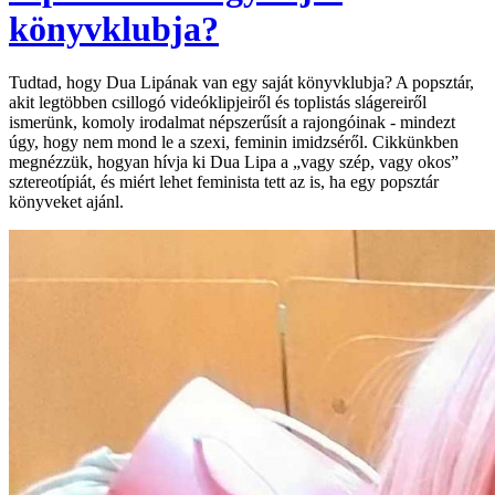
könyvklubja?
Tudtad, hogy Dua Lipának van egy saját könyvklubja? A popsztár,
akit legtöbben csillogó videóklipjeiről és toplistás slágereiről
ismerünk, komoly irodalmat népszerűsít a rajongóinak - mindezt
úgy, hogy nem mond le a szexi, feminin imidzséről. Cikkünkben
megnézzük, hogyan hívja ki Dua Lipa a „vagy szép, vagy okos”
sztereotípiát, és miért lehet feminista tett az is, ha egy popsztár
könyveket ajánl.