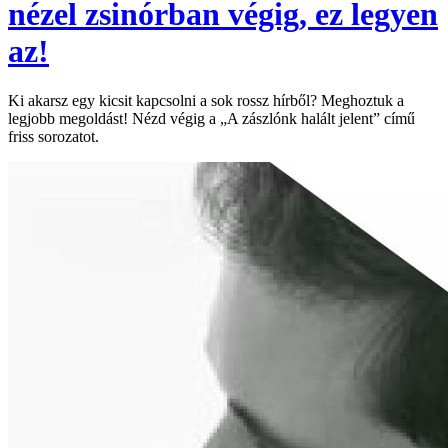
nézel zsinórban végig, ez legyen
az!
Ki akarsz egy kicsit kapcsolni a sok rossz hírből? Meghoztuk a
legjobb megoldást! Nézd végig a „A zászlónk halált jelent” című
friss sorozatot.