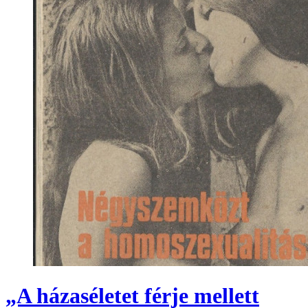
„A házaséletet férje mellett