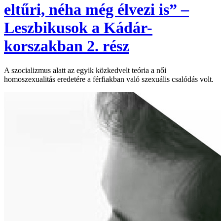
eltűri, néha még élvezi is” –
Leszbikusok a Kádár-
korszakban 2. rész
A szocializmus alatt az egyik közkedvelt teória a női
homoszexualitás eredetére a férfiakban való szexuális csalódás volt.