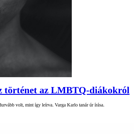
az történet az LMBTQ-diákokról
vább volt, mint így leírva. Varga Karlo tanár úr írása.