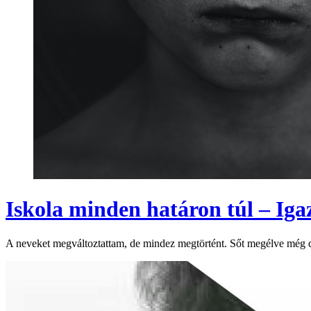
Iskola minden határon túl – Ig
A neveket megváltoztattam, de mindez megtörtént. Sőt megélve még dur