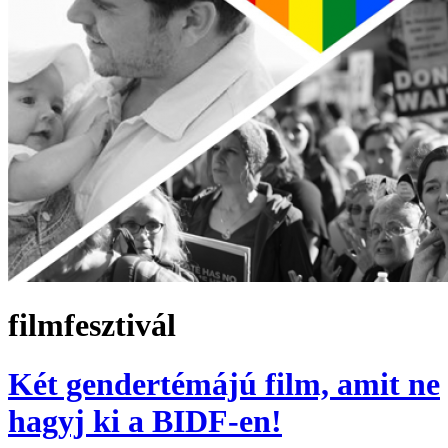
filmfesztivál
Két gendertémájú film, amit ne
hagyj ki a BIDF-en!