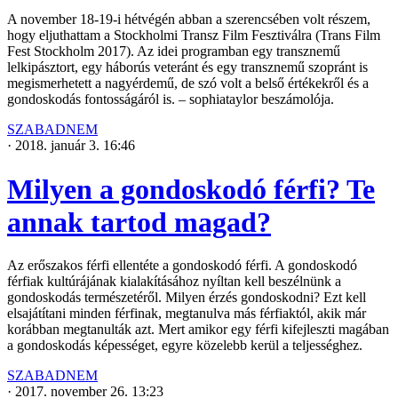
A november 18-19-i hétvégén abban a szerencsében volt részem,
hogy eljuthattam a Stockholmi Transz Film Fesztiválra (Trans Film
Fest Stockholm 2017). Az idei programban egy transznemű
lelkipásztort, egy háborús veteránt és egy transznemű szopránt is
megismerhetett a nagyérdemű, de szó volt a belső értékekről és a
gondoskodás fontosságáról is. – sophiataylor beszámolója.
SZABADNEM
·
2018. január 3. 16:46
Milyen a gondoskodó férfi? Te
annak tartod magad?
Az erőszakos férfi ellentéte a gondoskodó férfi. A gondoskodó
férfiak kultúrájának kialakításához nyíltan kell beszélnünk a
gondoskodás természetéről. Milyen érzés gondoskodni? Ezt kell
elsajátítani minden férfinak, megtanulva más férfiaktól, akik már
korábban megtanulták azt. Mert amikor egy férfi kifejleszti magában
a gondoskodás képességet, egyre közelebb kerül a teljességhez.
SZABADNEM
·
2017. november 26. 13:23