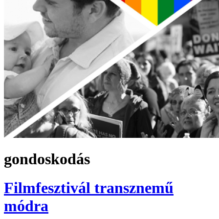
gondoskodás
Filmfesztivál transznemű
módra