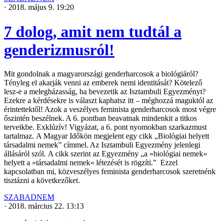
·
2018. május 9. 19:20
7 dolog, amit nem tudtál a
genderizmusról!
Mit gondolnak a magyarországi genderharcosok a biológiáról?
Tényleg el akarják venni az emberek nemi identitását? Kötelező
lesz-e a melegházasság, ha bevezetik az Isztambuli Egyezményt?
Ezekre a kérdésekre is választ kaphatsz itt – méghozzá maguktól az
érintettektől! Azok a veszélyes feminista genderharcosok most végre
őszintén beszélnek. A 6. pontban beavatnak mindenkit a titkos
terveikbe. Exklúzív! Vigyázat, a 6. pont nyomokban szarkazmust
tartalmaz. A Magyar Időkön megjelent egy cikk „Biológiai helyett
társadalmi nemek” címmel. Az Isztambuli Egyezmény jelenlegi
állásáról szól. A cikk szerint az Egyezmény „a »biológiai nemek«
helyett a »társadalmi nemek« létezését is rögzíti.” Ezzel
kapcsolatban mi, közveszélyes feminista genderharcosok szeretnénk
tisztázni a következőket.
SZABADNEM
·
2018. március 22. 13:13