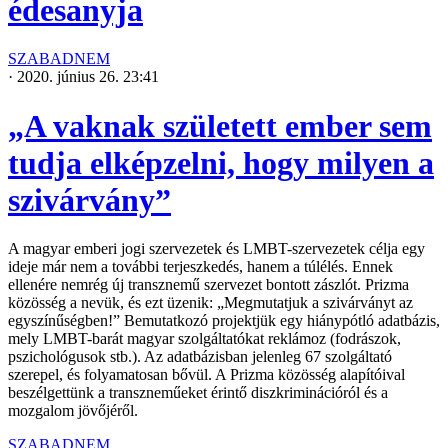
édesanyja
SZABADNEM
·
2020. június 26. 23:41
„A vaknak született ember sem
tudja elképzelni, hogy milyen a
szivárvány”
A magyar emberi jogi szervezetek és LMBT-szervezetek célja egy
ideje már nem a további terjeszkedés, hanem a túlélés. Ennek
ellenére nemrég új transznemű szervezet bontott zászlót. Prizma
közösség a nevük, és ezt üzenik: „Megmutatjuk a szivárványt az
egyszínűségben!” Bemutatkozó projektjük egy hiánypótló adatbázis,
mely LMBT-barát magyar szolgáltatókat reklámoz (fodrászok,
pszichológusok stb.). Az adatbázisban jelenleg 67 szolgáltató
szerepel, és folyamatosan bővül. A Prizma közösség alapítóival
beszélgettünk a transzneműeket érintő diszkriminációról és a
mozgalom jövőjéről.
SZABADNEM