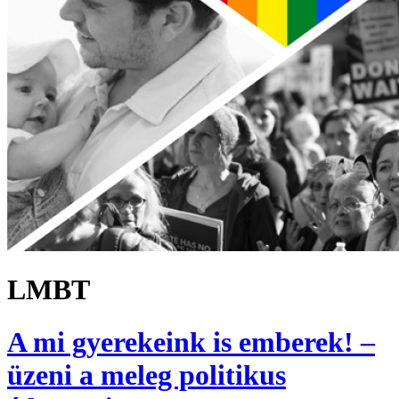
LMBT
A mi gyerekeink is emberek! –
üzeni a meleg politikus