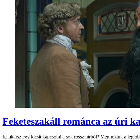
Feketeszakáll románca az úri kal
Ki akarsz egy kicsit kapcsolni a sok rossz hírből? Meghoztuk a legjob