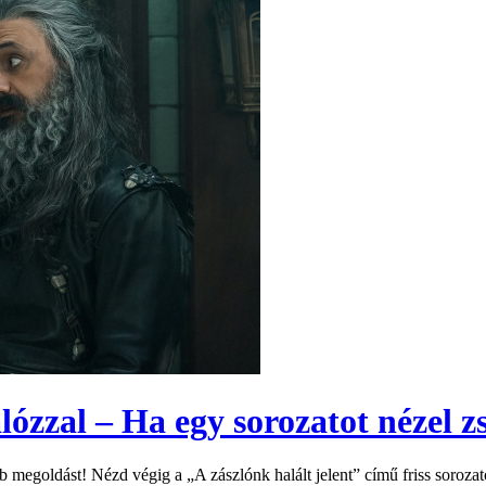
ózzal – Ha egy sorozatot nézel zs
b megoldást! Nézd végig a „A zászlónk halált jelent” című friss sorozat