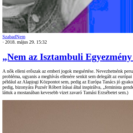
SzabadNem
·
2018. május 29. 15:32
„Nem az Isztambuli Egyezmény j
A nők elleni erőszak az emberi jogok megsértése. Nevezhetnénk persz
probléma, ugyanis a meghívás ellenére senkit sem delegált az európai 
például az Alapjogi Központot sem, pedig az Európa Tanács jó gyako
pedig, bizonyára Puzsér Róbert írásai által inspirálva, „feminista g
láttuk a mostanában kevesebb vizet zavaró Tamási Erzsébetet sem.)