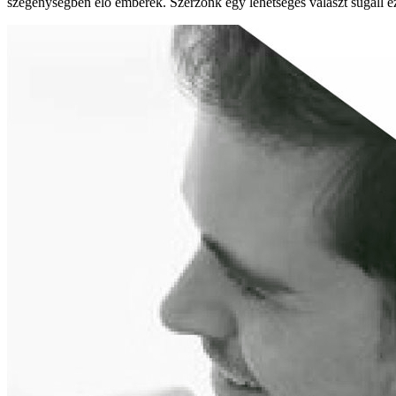
szegénységben élő emberek. Szerzőnk egy lehetséges választ sugall ezz