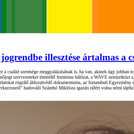
ogrendbe illesztése ártalmas a 
e a család szentsége meggyalázásának is, ha van, akinek úgy jobban te
nőjogi szervezeteket tömörítő feminista hálózat, a WAVE nemzetközi sza
rlatokat rögzítő áldozatvédő dokumentuma, az Isztambuli Egyezmény e
enderkurzusról” hadováló Szánthó Miklósra igazán ráfért volna némi tá