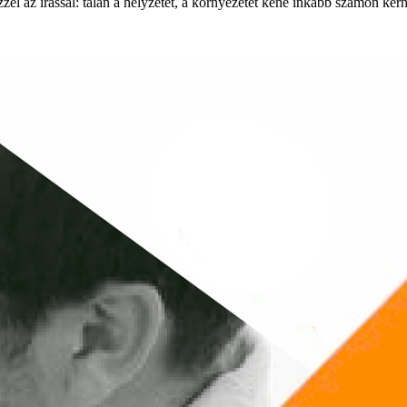
el az írással: talán a helyzetet, a környezetet kéne inkább számon kérn