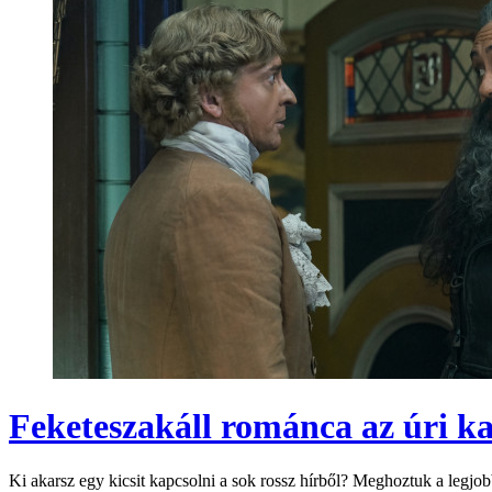
Feketeszakáll románca az úri kal
Ki akarsz egy kicsit kapcsolni a sok rossz hírből? Meghoztuk a legjob