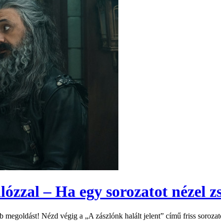
ózzal – Ha egy sorozatot nézel zs
b megoldást! Nézd végig a „A zászlónk halált jelent” című friss sorozat