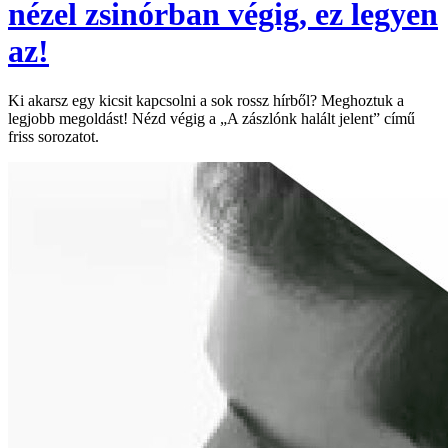
nézel zsinórban végig, ez legyen
az!
Ki akarsz egy kicsit kapcsolni a sok rossz hírből? Meghoztuk a
legjobb megoldást! Nézd végig a „A zászlónk halált jelent” című
friss sorozatot.