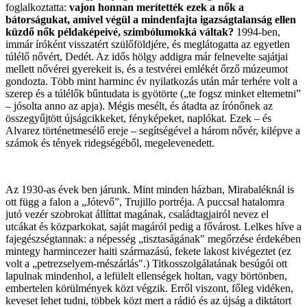
foglalkoztatta:
vajon honnan merítették ezek a nők a
bátorságukat, amivel végül a mindenfajta igazságtalanság ellen
küzdő nők példaképeivé, szimbólumokká váltak?
1994-ben,
immár íróként visszatért szülőföldjére, és meglátogatta az egyetlen
túlélő nővért, Dedét. Az idős hölgy addigra már felnevelte sajátjai
mellett nővérei gyerekeit is, és a testvérei emlékét őrző múzeumot
gondozta. Több mint harminc év nyilatkozás után már terhére volt a
szerep és a túlélők bűntudata is gyötörte („te fogsz minket eltemetni”
– jósolta anno az apja). Mégis mesélt, és átadta az írónőnek az
összegyűjtött újságcikkeket, fényképeket, naplókat. Ezek – és
Alvarez történetmesélő ereje – segítségével a három nővér, kilépve a
számok és tények ridegségéből, megelevenedett.
Az 1930-as évek ben járunk. Mint minden házban, Mirabaléknál is
ott függ a falon a „Jótevő”, Trujillo portréja. A puccsal hatalomra
jutó vezér szobrokat állíttat magának, családtagjairól nevez el
utcákat és közparkokat, saját magáról pedig a fővárost. Lelkes híve a
fajegészségtannak: a népesség „tisztaságának" megőrzése érdekében
mintegy harmincezer haiti származású, fekete lakost kivégeztet (ez
volt a „petrezselyem-mészárlás".) Titkosszolgálatának besúgói ott
lapulnak mindenhol, a lefülelt ellenségek holtan, vagy börtönben,
embertelen körülmények közt végzik. Erről viszont, főleg vidéken,
keveset lehet tudni, többek közt mert a rádió és az újság a diktátort