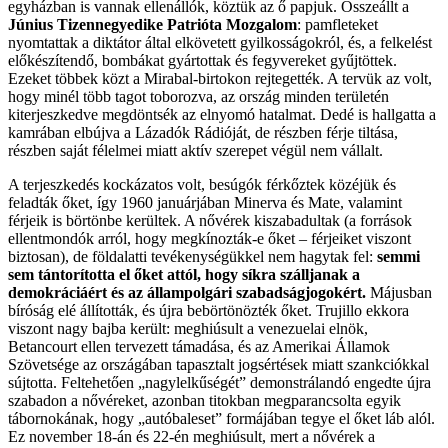
egyházban is vannak ellenállók, köztük az ő papjuk. Összeállt a
Június Tizennegyedike Patrióta Mozgalom
: pamfleteket
nyomtattak a diktátor által elkövetett gyilkosságokról, és, a felkelést
előkészítendő, bombákat gyártottak és fegyvereket gyűjtöttek.
Ezeket többek közt a Mirabal-birtokon rejtegették. A tervük az volt,
hogy minél több tagot toborozva, az ország minden területén
kiterjeszkedve megdöntsék az elnyomó hatalmat. Dedé is hallgatta a
kamrában elbújva a Lázadók Rádióját, de részben férje tiltása,
részben saját félelmei miatt aktív szerepet végül nem vállalt.
A terjeszkedés kockázatos volt, besúgók férkőztek közéjük és
feladták őket, így 1960 januárjában Minerva és Mate, valamint
férjeik is börtönbe kerültek. A nővérek kiszabadultak (a források
ellentmondók arról, hogy megkínozták-e őket – férjeiket viszont
biztosan), de földalatti tevékenységükkel nem hagytak fel:
semmi
sem tántorította el őket attól, hogy síkra szálljanak a
demokráciáért és az állampolgári szabadságjogokért.
Májusban
bíróság elé állították, és újra bebörtönözték őket. Trujillo ekkora
viszont nagy bajba került: meghiúsult a venezuelai elnök,
Betancourt ellen tervezett támadása, és az Amerikai Államok
Szövetsége az országában tapasztalt jogsértések miatt szankciókkal
sújtotta. Feltehetően „nagylelkűségét” demonstrálandó engedte újra
szabadon a nővéreket, azonban titokban megparancsolta egyik
tábornokának, hogy „autóbaleset” formájában tegye el őket láb alól.
Ez november 18-án és 22-én meghiúsult, mert a nővérek a