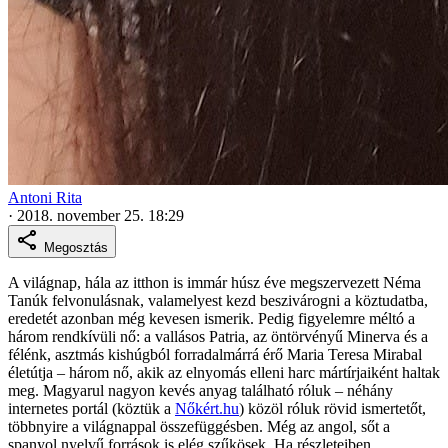
Antoni Rita
·
2018. november 25. 18:29
Megosztás
A világnap, hála az itthon is immár húsz éve megszervezett Néma
Tanúk felvonulásnak, valamelyest kezd beszivárogni a köztudatba,
eredetét azonban még kevesen ismerik. Pedig figyelemre méltó a
három rendkívüli nő: a vallásos Patria, az öntörvényű Minerva és a
félénk, asztmás kishúgból forradalmárrá érő Maria Teresa Mirabal
életútja – három nő, akik az elnyomás elleni harc mártírjaiként haltak
meg. Magyarul nagyon kevés anyag található róluk – néhány
internetes portál (köztük a
Nőkért.hu
) közöl róluk rövid ismertetőt,
többnyire a világnappal összefüggésben. Még az angol, sőt a
spanyol nyelvű források is elég szűkösek. Ha részleteiben