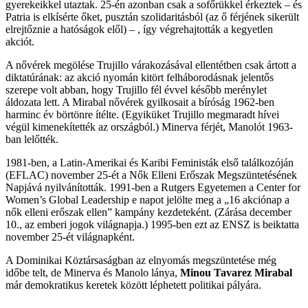
gyerekeikkel utaztak. 25-én azonban csak a sofőrükkel érkeztek – és
Patria is elkísérte őket, pusztán szolidaritásból (az ő férjének sikerült
elrejtőznie a hatóságok elől) – , így végrehajtották a kegyetlen
akciót.
A nővérek megölése Trujillo várakozásával ellentétben csak ártott a
diktatúrának: az akció nyomán kitört felháborodásnak jelentős
szerepe volt abban, hogy Trujillo fél évvel később merénylet
áldozata lett. A Mirabal nővérek gyilkosait a bíróság 1962-ben
harminc év börtönre ítélte. (Egyiküket Trujillo megmaradt hívei
végül kimenekítették az országból.) Minerva férjét, Manolót 1963-
ban lelőtték.
1981-ben, a Latin-Amerikai és Karibi Feministák első találkozóján
(EFLAC) november 25-ét a Nők Elleni Erőszak Megszüntetésének
Napjává nyilvánították. 1991-ben a Rutgers Egyetemen a Center for
Women’s Global Leadership e napot jelölte meg a „16 akciónap a
nők elleni erőszak ellen” kampány kezdeteként. (Zárása december
10., az emberi jogok világnapja.) 1995-ben ezt az ENSZ is beiktatta
november 25-ét világnapként.
A Dominikai Köztársaságban az elnyomás megszüntetése még
időbe telt, de Minerva és Manolo lánya,
Minou Tavarez Mirabal
már demokratikus keretek között léphetett politikai pályára.