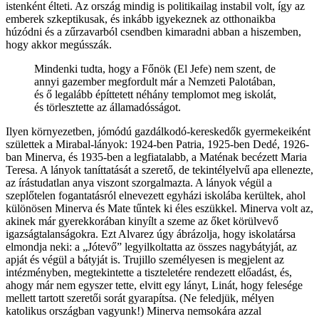
istenként élteti. Az ország mindig is politikailag instabil volt, így az
emberek szkeptikusak, és inkább igyekeznek az otthonaikba
húzódni és a zűrzavarból csendben kimaradni abban a hiszemben,
hogy akkor megússzák.
Mindenki tudta, hogy a Főnök (El Jefe) nem szent, de
annyi gazember megfordult már a Nemzeti Palotában,
és ő legalább építtetett néhány templomot meg iskolát,
és törlesztette az államadósságot.
Ilyen környezetben, jómódú gazdálkodó-kereskedők gyermekeiként
születtek a Mirabal-lányok: 1924-ben Patria, 1925-ben Dedé, 1926-
ban Minerva, és 1935-ben a legfiatalabb, a Maténak becézett Maria
Teresa. A lányok taníttatását a szerető, de tekintélyelvű apa ellenezte,
az írástudatlan anya viszont szorgalmazta. A lányok végül a
szeplőtelen fogantatásról elnevezett egyházi iskolába kerültek, ahol
különösen Minerva és Mate tűntek ki éles eszükkel. Minerva volt az,
akinek már gyerekkorában kinyílt a szeme az őket körülvevő
igazságtalanságokra. Ezt Alvarez úgy ábrázolja, hogy iskolatársa
elmondja neki: a „Jótevő” legyilkoltatta az összes nagybátyját, az
apját és végül a bátyját is. Trujillo személyesen is megjelent az
intézményben, megtekintette a tiszteletére rendezett előadást, és,
ahogy már nem egyszer tette, elvitt egy lányt, Linát, hogy felesége
mellett tartott szeretői sorát gyarapítsa. (Ne feledjük, mélyen
katolikus országban vagyunk!) Minerva nemsokára azzal