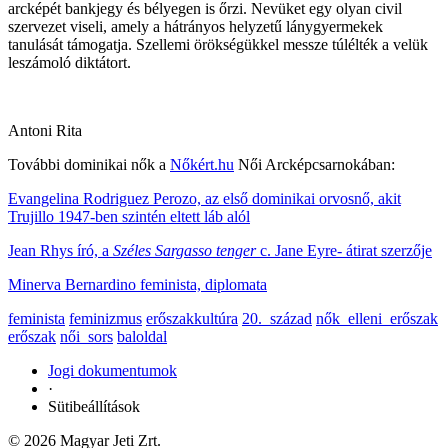
arcképét bankjegy és bélyegen is őrzi. Nevüket egy olyan civil
szervezet viseli, amely a hátrányos helyzetű lánygyermekek
tanulását támogatja. Szellemi örökségükkel messze túlélték a velük
leszámoló diktátort.
Antoni Rita
További dominikai nők a
Nőkért.hu
Női Arcképcsarnokában:
Evangelina Rodriguez Perozo, az első dominikai orvosnő, akit
Trujillo 1947-ben szintén eltett láb alól
Jean Rhys író, a
Széles Sargasso tenger
c. Jane Eyre- átirat szerzője
Minerva Bernardino feminista, diplomata
feminista
feminizmus
erőszakkultúra
20._század
nők_elleni_erőszak
erőszak
női_sors
baloldal
Jogi dokumentumok
·
Sütibeállítások
© 2026 Magyar Jeti Zrt.