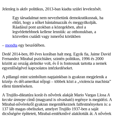
Jelenleg is aktív politikus, 2013-ban kiadta szülei levelezését.
Egy társadalmat nem nevezhetünk demokratikusnak, ha
eltűri, hogy a nőket bántalmazzák és meggyilkolják.
Ráadásul pont azokban a közegekben, ahol a
legvédettebbnek kellene lenniük: az otthonukban, a
közvetlen családi vagy ismerősi körükben
–
mondta
egy beszédében.
Dedé 2014-ben, 89 éves korában halt meg. Egyik fia, Jaime David
Fernandez Mirabal pszichiáter, szintén politikus, 1996 és 2000
között az ország alelnöke volt, és ő is fontosnak tartotta a nemek
egyenlőségével kapcsolatos intézkedéseket.
A pillangó mint szimbólum napjainkban is gyakran megjelenik a
közép- és dél-amerikai nőjogi – többek közt a „violencia machista”
elleni tüntetéseken.
A Trujillo-diktatúra korát és nővérek alakját Mario Vargas Llosa
A
kecske ünnepe
című (magyarul is olvasható) regénye is megidézi. A
Mirabal-nővérekről gyakran megemlékeznek falfestményeken is: a
137 láb magas obeliszket, amelyet Trujillo 1937-ben a saját
dicsőségére építtetett, Mirabal-emlékművé alakították át. A nővérek