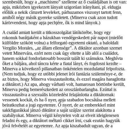
szembesült, hogy a „machismo” szelleme az ő családjában is ott van:
apja, miközben igyekezett lányait szigorúan irányítani, pl. eldugja
előlük a nekik címzett leveleket, párhuzamos viszonyt tartott fenn,
amiből négy másik gyereke született. (Minerva csak azon tudott
kárörvendeni, hogy apja pechjére, ők is mind lányok.)
A család amiatt került a titkosszolgálat látókörébe, hogy egy
rokonuk barátjaként a házukban vendégeskedett pár napot (mielőtt
külföldre szökött volna) a felforgató egyetemi oktató, a baloldali
Vergilio Morales, „az állam ellensége”. A diktátor azonban szemet
vetett Minervára, ezért nem csak úgy eltette a láb alól a családot,
hanem sokkal fondorlatosabb bosszút talált ki számukra. Meghívta
őket a báljára, ahol táncra kérte a fiatal lányt, és fogdosni kezdte –
Minerva a következő pillanatban önkéntelen mozdulattal felpofozta.
(Nem tudjuk, hogy ez utóbbi jelenet írói fantázia szüleménye-e, de
az biztos, hogy Minerva visszautasította, és ezzel magára haragította
a diktátort.) Az apa, ahogy várható volt, hamarosan börtönbe került,
Minerva pedig bemerészkedett az oroszlánbarlangba. Ezúttal is
visszautasítva a szexuális közeledést felajánlotta a diktátornak:
vessenek kockát, és ha ő nyer, apja szabadon bocsátása mellett
beiratkozhat a jogi egyetemre. Ő nyert, de az emberekkel mint
sakkfigurákkal játszó diktátor a saját szájíze szerint alakította a
szabályokat. Minerva végül kénytelen volt az elveit ideiglenesen
feladni és egy, a diktátort méltató cikket írni, csak ezután hagyták
jóvá felvételét az egyetemre. Az apja kiszabadult ugyan, de a