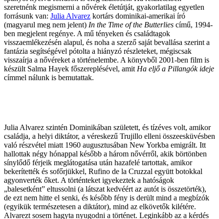
szeretnénk megismerni a nővérek életútját, gyakorlatilag egyetlen
forrásunk van:
Julia Alvarez
kortárs dominikai-amerikai író
(magyarul meg nem jelent)
In the Time of the Butterlies
című, 1994-
ben megjelent regénye. A mű tényeken és családtagok
visszaemlékezésén alapul, és noha a szerző saját bevallása szerint a
fantázia segítségével pótolta a hiányzó részleteket, mégiscsak
visszaírja a nővéreket a történelembe. A könyvből 2001-ben film is
készült Salma Hayek főszereplésével, amit
Ha eljő a Pillangók ideje
címmel nálunk is bemutattak.
Julia Alvarez szintén Dominikában született, és tízéves volt, amikor
családja, a helyi diktátor, a véreskezű Trujillo elleni összeesküvésben
való részvétel miatt 1960 augusztusában New Yorkba emigrált. Itt
hallottak négy hónappal később a három nővérről, akik börtönben
sínylődő férjeik meglátogatása után hazafelé tartottak, amikor
bekerítették és sofőrjükkel, Rufino de la Cruzzal együtt botokkal
agyonverték őket. A történteket igyekeztek a hatóságok
„balesetként” eltussolni (a látszat kedvéért az autót is összetörték),
de ezt nem hitte el senki, és később fény is derült mind a megbízók
(egyikük természetesen a diktátor), mind az elkövetők kilétére.
Alvarezt sosem hagyta nyugodni a történet. Leginkább az a kérdés