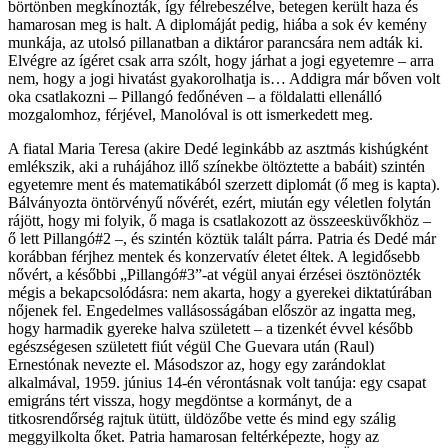
börtönben megkínozták, így félrebeszélve, betegen került haza és
hamarosan meg is halt. A diplomáját pedig, hiába a sok év kemény
munkája, az utolsó pillanatban a diktáror parancsára nem adták ki.
Elvégre az ígéret csak arra szólt, hogy járhat a jogi egyetemre – arra
nem, hogy a jogi hivatást gyakorolhatja is… Addigra már bőven volt
oka csatlakozni – Pillangó fedőnéven – a földalatti ellenálló
mozgalomhoz, férjével, Manolóval is ott ismerkedett meg.
A fiatal Maria Teresa (akire Dedé leginkább az asztmás kishúgként
emlékszik, aki a ruhájához illő színekbe öltöztette a babáit) szintén
egyetemre ment és matematikából szerzett diplomát (ő meg is kapta).
Bálványozta öntörvényű nővérét, ezért, miután egy véletlen folytán
rájött, hogy mi folyik, ő maga is csatlakozott az összeesküvőkhöz –
ő lett Pillangó#2 –, és szintén köztük talált párra. Patria és Dedé már
korábban férjhez mentek és konzervatív életet éltek. A legidősebb
nővért, a későbbi „Pillangó#3”-at végül anyai érzései ösztönözték
mégis a bekapcsolódásra: nem akarta, hogy a gyerekei diktatúrában
nőjenek fel. Engedelmes vallásosságában először az ingatta meg,
hogy harmadik gyereke halva született – a tizenkét évvel később
egészségesen született fiút végül Che Guevara után (Raul)
Ernestónak nevezte el. Másodszor az, hogy egy zarándoklat
alkalmával, 1959. június 14-én vérontásnak volt tanúja: egy csapat
emigráns tért vissza, hogy megdöntse a kormányt, de a
titkosrendőrség rajtuk ütütt, üldözőbe vette és mind egy szálig
meggyilkolta őket. Patria hamarosan feltérképezte, hogy az