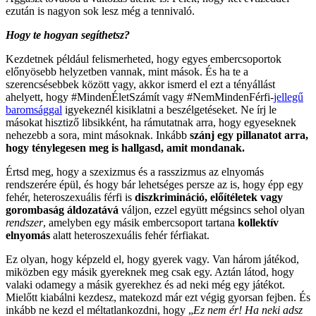
ezután is nagyon sok lesz még a tennivaló.
Hogy te hogyan segíthetsz?
Kezdetnek például felismerheted, hogy egyes embercsoportok
előnyösebb helyzetben vannak, mint mások. És ha te a
szerencsésebbek között vagy, akkor ismerd el ezt a tényállást
ahelyett, hogy #MindenÉletSzámít vagy #NemMindenFérfi-
jellegű
baromsággal
igyekeznél kisiklatni a beszélgetéseket. Ne írj le
másokat hisztiző libsikként, ha rámutatnak arra, hogy egyeseknek
nehezebb a sora, mint másoknak. Inkább
szánj egy pillanatot arra,
hogy ténylegesen meg is hallgasd, amit mondanak.
Értsd meg, hogy a szexizmus és a rasszizmus az elnyomás
rendszerére épül, és hogy bár lehetséges persze az is, hogy épp egy
fehér, heteroszexuális férfi is
diszkrimináció, előítéletek vagy
gorombaság áldozatává
váljon, ezzel együtt mégsincs sehol olyan
rendszer
, amelyben egy másik embercsoport tartana
kollektív
elnyomás
alatt heteroszexuális fehér férfiakat.
Ez olyan, hogy képzeld el, hogy gyerek vagy. Van három játékod,
miközben egy másik gyereknek meg csak egy. Aztán látod, hogy
valaki odamegy a másik gyerekhez és ad neki még egy játékot.
Mielőtt kiabálni kezdesz, matekozd már ezt végig gyorsan fejben. És
inkább ne kezd el méltatlankozdni, hogy „
Ez nem ér! Ha neki adsz