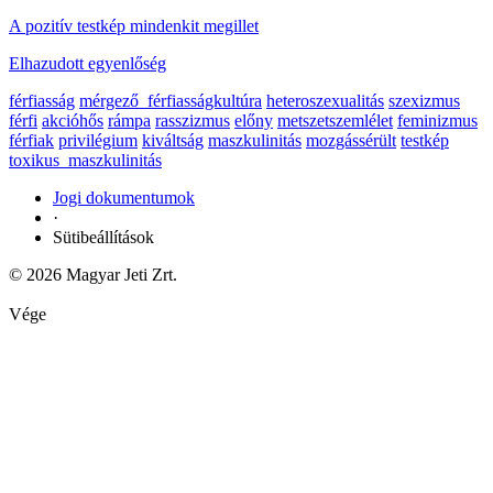
A pozitív testkép mindenkit megillet
Elhazudott egyenlőség
férfiasság
mérgező_férfiasságkultúra
heteroszexualitás
szexizmus
férfi
akcióhős
rámpa
rasszizmus
előny
metszetszemlélet
feminizmus
férfiak
privilégium
kiváltság
maszkulinitás
mozgássérült
testkép
toxikus_maszkulinitás
Jogi dokumentumok
·
Sütibeállítások
© 2026 Magyar Jeti Zrt.
Vége