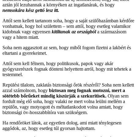
aztán jól lezuhannak a környéken az ingatlanárak, és hogy
nemsokára kész gettó lesz itt.
Attól sem kellett tartanom soha, hogy a saját szülőhazámban kérdőre
vonhatnak, hogy hol születtem – sem attól, hogy esetleg valamikor
kidobnak vagy egyensen
kitiltanak az országból
a származásom
vagy a hitem miatt.
Soha nem aggasztott az sem, hogy miből fogom fizetni a lakbért és
eltartani a gyerekeimet.
Attól sem kell félnem, hogy politikusok, papok vagy akár
gyógyszerészek fognak dönteni helyettem arról, hogy mit tehetek a
testemmel.
Repülési tilalom, zaklatás biztonsági őrök részéről? Soha nem kellett
azzal számolnom, hogy
biztosan meg fognak motozni, mert a
sötétebb bőrűeket mindig kiszúrják a szekuritisek.
Olyan sem
fordult még elő soha, hogy valaki ne mert volna leülni mellém a
repülőn, vagy motyogott és méltatlankodott volna amiatt, hogy
biztonsági öv-hosszabbítóra van szükségem.
Ha rendőröket látok, az egyetlen dolog, ami miatt ténylegesen
aggódok, az, hogy esetleg túl gyorsan hajtottam.