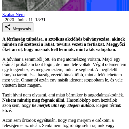
SzabadNem
·
2020. június 11. 18:31
Megosztás
A férfiasság túltolása, a sztoikus akcióhős bálványozása, akinek
minden nő szétteszi a lábát, tévútra vezeti a férfiakat. Meggyőzi
őket arról, hogy másnak kell lenniük, mint akik valójában.
A hóvihar a semmiből jött, én meg atomrészeg voltam. Majd' egy
órán át próbáltam taxit fogni, de mind tele voltak. Végül odamentem
egy idegenhez, és megkérdeztem, tudna-e segíteni. A megfelelő
irányba tartott, és a hazáig vezető útnak több, mint a felét tehettem
meg vele. Onnantól aztán egy másik idegent stoppoltam le, és vele
vitettem haza magam.
Taxit hívni nem olyasmi, ami miatt bármikor is aggodalmaskodnék.
Nekem mindig meg fognak állni.
Hasonlóképp nem hezitálok
azon sem, hogy
be merjek ülni egy idegen autóba,
idegen férfiak
közé.
Azon sem őrlödök egyáltalán, hogy meg merjem-e csókolni a
feleségemet az utcán. Senki nem fog röhögcsélni rajtunk vagy