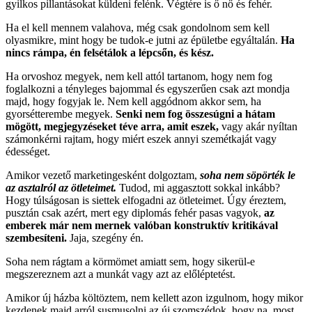
gyilkos pillantásokat küldeni felénk. Végtére is ő nő és fehér.
Ha el kell mennem valahova, még csak gondolnom sem kell
olyasmikre, mint hogy be tudok-e jutni az épületbe egyáltalán.
Ha
nincs rámpa, én felsétálok a lépcsőn, és kész.
Ha orvoshoz megyek, nem kell attól tartanom, hogy nem fog
foglalkozni a tényleges bajommal és egyszerűen csak azt mondja
majd, hogy fogyjak le. Nem kell aggódnom akkor sem, ha
gyorsétterembe megyek.
Senki nem fog összesúgni a hátam
mögött, megjegyzéseket téve arra, amit eszek,
vagy akár nyíltan
számonkérni rajtam, hogy miért eszek annyi szemétkaját vagy
édességet.
Amikor vezető marketingesként dolgoztam,
soha nem söpörték le
az asztalról az ötleteimet.
Tudod, mi aggasztott sokkal inkább?
Hogy túlságosan is siettek elfogadni az ötleteimet. Úgy éreztem,
pusztán csak azért, mert egy diplomás fehér pasas vagyok,
az
emberek már nem mernek valóban konstruktív kritikával
szembesíteni.
Jaja, szegény én.
Soha nem rágtam a körmömet amiatt sem, hogy sikerül-e
megszereznem azt a munkát vagy azt az előléptetést.
Amikor új házba költöztem, nem kellett azon izgulnom, hogy mikor
kezdenek majd arról susmusolni az új szomszédok, hogy na, most