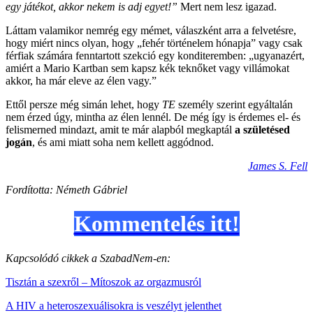
egy játékot, akkor nekem is adj egyet!”
Mert nem lesz igazad.
Láttam valamikor nemrég egy mémet, válaszként arra a felvetésre,
hogy miért nincs olyan, hogy „fehér történelem hónapja” vagy csak
férfiak számára fenntartott szekció egy konditeremben: „ugyanazért,
amiért a Mario Kartban sem kapsz kék teknőket vagy villámokat
akkor, ha már eleve az élen vagy.”
Ettől persze még simán lehet, hogy
TE
személy szerint egyáltalán
nem érzed úgy, mintha az élen lennél. De még így is érdemes el- és
felismerned mindazt, amit te már alapból megkaptál
a születésed
jogán
, és ami miatt soha nem kellett aggódnod.
James S. Fell
Fordította: Németh Gábriel
Kommentelés itt!
Kapcsolódó cikkek a SzabadNem-en:
Tisztán a szexről – Mítoszok az orgazmusról
A HIV a heteroszexuálisokra is veszélyt jelenthet