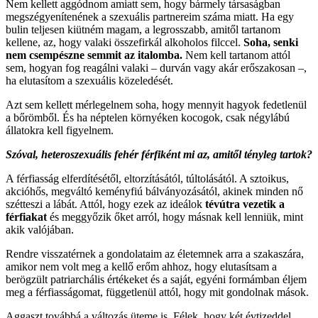
Nem kellett aggódnom amiatt sem, hogy bármely társaságban
megszégyenítenének a szexuális partnereim száma miatt. Ha egy
bulin teljesen kiütném magam, a legrosszabb, amitől tartanom
kellene, az, hogy valaki összefirkál alkoholos filccel.
Soha, senki
nem csempészne semmit az italomba.
Nem kell tartanom attól
sem, hogyan fog reagálni valaki – durván vagy akár erőszakosan –,
ha elutasítom a szexuális közeledését.
Azt sem kellett mérlegelnem soha, hogy mennyit hagyok fedetlenül
a bőrömből. És ha néptelen környéken kocogok, csak négylábú
állatokra kell figyelnem.
Szóval, heteroszexuális fehér férfiként mi az, amitől tényleg tartok?
A férfiasság elferdítésétől, eltorzításától, túltolásától. A sztoikus,
akcióhős, megváltó keményfiú bálványozásától, akinek minden nő
szétteszi a lábát. Attól, hogy ezek az ideálok
tévútra vezetik a
férfiakat
és meggyőzik őket arról, hogy másnak kell lenniük, mint
akik valójában.
Rendre visszatérnek a gondolataim az életemnek arra a szakaszára,
amikor nem volt meg a kellő erőm ahhoz, hogy elutasítsam a
berögzült patriarchális értékeket és a saját, egyéni formámban éljem
meg a férfiasságomat, függetlenül attól, hogy mit gondolnak mások.
Aggaszt továbbá a változás üteme is. Félek, hogy két évtizeddel