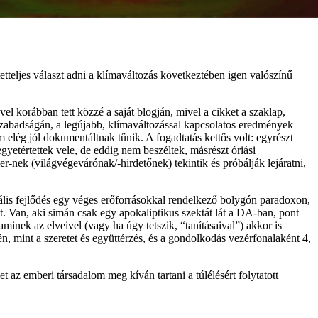
teljes választ adni a klímaváltozás következtében igen valószínű
l korábban tett közzé a saját blogján, mivel a cikket a szaklap,
szabadságán, a legújabb, klímaváltozással kapcsolatos eredmények
 elég jól dokumentáltnak tűnik. A fogadtatás kettős volt: egyrészt
yetértettek vele, de eddig nem beszéltek, másrészt óriási
er-nek (világvégevárónak/-hirdetőnek) tekintik és próbálják lejáratni,
lis fejlődés egy véges erőforrásokkal rendelkező bolygón paradoxon,
 Van, aki simán csak egy apokaliptikus szektát lát a DA-ban, pont
aminek az elveivel (vagy ha úgy tetszik, “tanításaival”) akkor is
n, mint a szeretet és együttérzés, és a gondolkodás vezérfonalaként 4,
az emberi társadalom meg kíván tartani a túlélésért folytatott