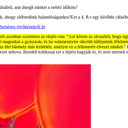
udásából, ami átsegít minket a nehéz időkön?
k, ahogy ráébredünk halandóságunkra?Ezt a 4. R-t egy későbbi cikkébe
ehetséges jövőképekről írt
pés azonban szerintem az elején van: “Azt kérem az olvasótól, hogy egy 
magunkat a gyásznak, és ha valamennyire sikerült túllépnünk félelmen, 
z élet bármely más területén, amelyre ez a felismerés elvezet minket.”
E
zet sehova. Bendell kritikusai ezt a lépést hagyják ki, és nem mernek 