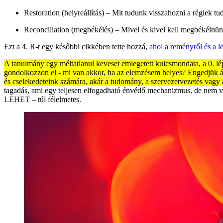
Restoration (helyreállítás) – Mit tudunk visszahozni a régiek t
Reconciliation (megbékélés) – Mivel és kivel kell megbékélnün
Ezt a 4. R-t egy későbbi cikkében tette hozzá,
ahol a reményről és a l
A tanulmány egy méltatlanul keveset emlegetett kulcsmondata, a 0. lé
gondolkozzon el - mi van akkor, ha az elemzésem helyes? Engedjük át 
és cselekedeteink számára, akár a tudomány, a szervezetvezetés vagy a
tagadás, ami egy teljesen elfogadható énvédő mechanizmus, de nem ve
LEHET – túl félelmetes.