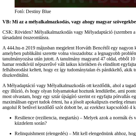
Fotó:
Destiny Blue
VB: Mi az a mélyalkalmazkodás, vagy ahogy magyar szövegekben 
CSK: Röviden? Mélyalkalmazkodás vagy Mélyadaptáció (szemben a klíma
társadalmi összeomlásra.
A 444.hu-n 2019 májusban megjelent Horváth Bencétől egy nagyon 
amelyben publikálni szerette volna visszadobta: a legnagyobb problé
tanulmányozása után jutott. A tanulmány magyarul 47 oldal, ebből 10 o
hamar rendkívül népszerűvé vált laikus körökben és elindított egyfajt
felháborodást keltett, hogy ez így tudománytalan és pánikkeltő, akik t
diszkreditálni.
A Mélyadaptáció vagy Mélyalkalmazkodás ott kezdődik, ahol a tagadás
egy illúzió, és hogy olyan folyamatokat hoztunk lendületbe, ami pon
most olvastam, hogy egy sztár újságíró szerint ez egyfajta pótvallás eg
maximálisan egyet tudok érteni, ha a jósolt apokalipszis esetleg elma
angolul R betűvel kezdődő szót dobott be, az ezekhez kapcsolódó 4 k
Resilience (reziliencia, megtartás) – Melyek azok a normák és v
küzdelem során?
Relinquishment (elengedés) – Mit kell elengednünk ahhoz, hog