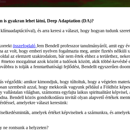
is gyakran lehet látni, Deep Adaptation (DA)?
adaptációval), és arra keresi a választ, hogy hogyan tudunk szeretet
korrekt
összefoglaló
Jem Bendell professzor tanulmányáról, amit egy évve
ma az volt, hogy emberi nyelven fogalmazta meg, amire fizetés nélküli 
ldal az elemzett szakirodalom, bár nem értek ehhez a területhez, nekem
a #metoo mozgalmat azok között a tudósok között, akik többé-kevésbé eg
ovábbra is tolják a fenntarthatósági fejlődést, Bendellt egyszerűen doom
 végződik: amikor kimondjuk, hogy túltoltuk, hogy a végtelen materiá
tosan szembesít azzal, hogy mekkorák vagyunk például a Földhöz képest.
y vallástalan világban, számomra egyfajta laikus spiritualitást képvisel, 
radna. Bendell közös gondolkodásra invitál olyan alapvető értékek menté
érdéssel, amelyekre választ keresünk:
iselkedésminták, amelyek értéket képviselnek a számunkra, és amelyeket 
y ne rontsunk a helyzeten?