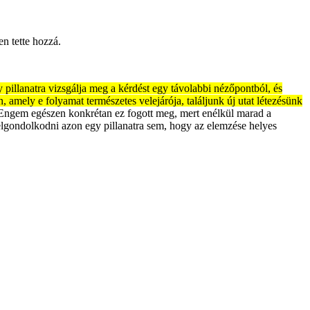
n tette hozzá.
pillanatra vizsgálja meg a kérdést egy távolabbi nézőpontból, és
amely e folyamat természetes velejárója, találjunk új utat létezésünk
ngem egészen konkrétan ez fogott meg, mert enélkül marad a
elgondolkodni azon egy pillanatra sem, hogy az elemzése helyes