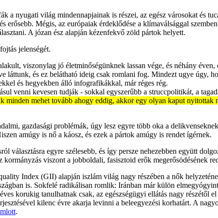
ák a nyugati világ mindennapjainak is részei, az egész városokat és tuc
 és erősebb. Mégis, az európaiak érdeklődése a klímaválsággal szemben
lasztani. A józan ész alapján kézenfekvő zöld pártok helyett.
ojtás jelenségét.
alakult, viszonylag jó életminőségünknek lassan vége, és néhány éven, 
ve láttunk, és ez belátható ideig csak romlani fog. Mindezt ugye úgy, 
kkel és hegyekben álló infografikákkal, már réges rég.
sul venni kevesen tudják - sokkal egyszerűbb a struccpolitikát, a tagad
velük minden mehet tovább ahogy eddig, akkor egy olyan kaput nyitottak
adalmi, gazdasági problémák, úgy lesz egyre több oka a delikvenseknek a
 Hiszen amúgy is nő a káosz, és ezek a pártok amúgy is rendet ígérnek.
 választásra egyre szélesebb, és így persze nehezebben együtt dolgozn
z kormányzás viszont a jobboldali, fasisztoid erők megerősödésének rec
ality Index (GII) alapján iszlám világ nagy részében a nők helyzeténe
zágban is. Sokfelé radikálisan romlik: Iránban már külön elmegyógyint
ves korukig tanulhatnak csak, az egészségügyi ellátás nagy részétől el
rjesztésével kilenc évre akarja levinni a beleegyezési korhatárt. A 
mlott
.