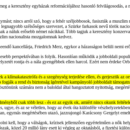
 meg a keresztény egyházak reformációjához hasonló felvilágosodás, a
ymást; nincs arról szó, hogy a fehér széljobbosok, fasiszták a muszlim
legnagyobb szélsőséges szervezet, a Szürke farkasok nevű török nacion
annak a náluk erősebb német nácikkal. Több tagjuk a keresztény konzerv
szlim nacionalista mozgalomnak kedvez.
endő kancellárja, Friedrich Merz, egykor a házasságon belüli nemi erős
sebb perspektívában is folyik. Hasonlóan működik a jobboldali populiz
lyzetét rontja és a nála gyengébbek ellen harcol. Ezért nem érdeke Or
nek a klímakatasztrófa és a szegénység terjedése ellen, és gerjesztik az 
 fogják a rend és biztonság ígéretével kampányoló jobboldalt támogatn
 ösztönünk számára nem a baloldal által hangoztatott nyitottság, megért
ényből csak több lesz - és ez az egyik ok, amiért nincs okunk feltételez
s, ugye, és az se véletlen, hogy az évek óta különféle vészhelyzetekb
, egymás megértésében utazó, jazzrajongó Karácsony Gergelyt emelte 
olni kell, hogy a válságok, krízisek jellemzően egyértelműen a nők hely
ak, közel 20 millió lány esett ki végleg az oktatásból, a fizetési kül