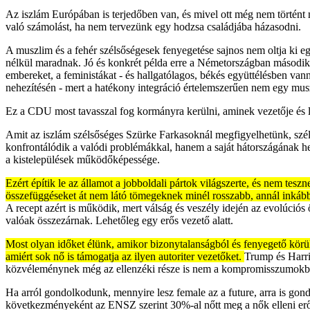
Az iszlám Európában is terjedőben van, és mivel ott még nem történt
való számolást, ha nem tervezünk egy hodzsa családjába házasodni.
A muszlim és a fehér szélsőségesek fenyegetése sajnos nem oltja ki eg
nélkül maradnak. Jó és konkrét példa erre a Németországban második 
embereket, a feministákat - és hallgatólagos, békés együttélésben v
nehezítésén - mert a hatékony integráció értelemszerűen nem egy mu
Ez a CDU most tavasszal fog kormányra kerülni, aminek vezetője és le
Amit az iszlám szélsőséges Szürke Farkasoknál megfigyelhetünk, széle
konfrontálódik a valódi problémákkal, hanem a saját hátországának he
a kistelepülések működőképessége.
Ezért építik le az államot a jobboldali pártok világszerte, és nem tesz
összefüggéseket át nem látó tömegeknek minél rosszabb, annál inkább
A recept azért is működik, mert válság és veszély idején az evolúciós
valóak összezárnak. Lehetőleg egy erős vezető alatt.
Most olyan időket élünk, amikor bizonytalanságból és fenyegető körülm
amiért sok nő is támogatja az ilyen autoriter vezetőket.
Trump és Harri
közvéleménynek még az ellenzéki része is nem a kompromisszumokban
Ha arról gondolkodunk, mennyire lesz female az a future, arra is gond
következményeként az ENSZ szerint 30%-al nőtt meg a nők elleni erősz