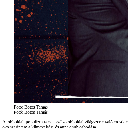
Fotó: Botos Tamás
Fotó:
Botos Tamás
A jobboldali populizmus és a szélsőjobboldal világszerte való erősöd
oka szerintem a klímaválság, és annak súlyosbodása.