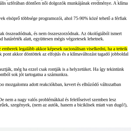
ociális szférában döntően női dolgozók munkájának eredménye. A klíma
yek elsöprő többsége programozói, ahol 75-90% közé tehető a férfiak
csak összeadódnak, és nem összeszorzódnak. Az ökológiából ismert
 határérték alatt, együttesen mégis végzetesek lehetnek.
 emberek legalább akkor képesek racionálisan viselkedni, ha a tetteik
 pont akkor döntöttek az elfojtás és a klímaváltozást tagadó jobboldal
ztják, még ha ezzel csak rontják is a helyzetüket. Ha így tekintünk
ntból sok jót tartogatna a számunkra.
too mozgalomra adott reakciókban, kevert és elhúzódó változatban
 De nem a nagy valós problémákkal és felelőseivel szemben lesz
űek, szegények, (nem az autók, hanem a biciklisek miatt van dugó!),