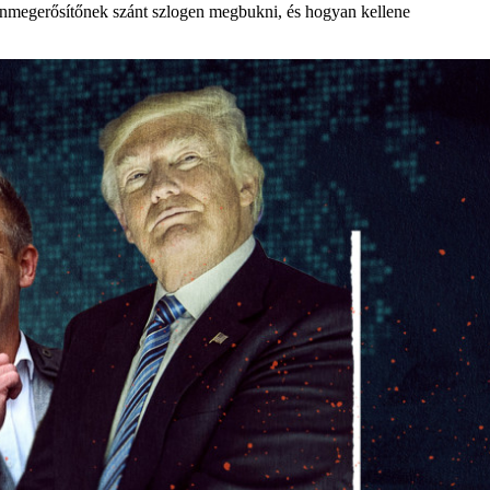
z önmegerősítőnek szánt szlogen megbukni, és hogyan kellene