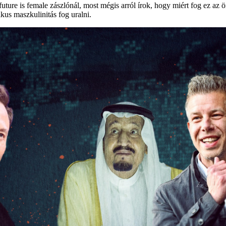
uture is female zászlónál, most mégis arról írok, hogy miért fog ez a
us maszkulinitás fog uralni.