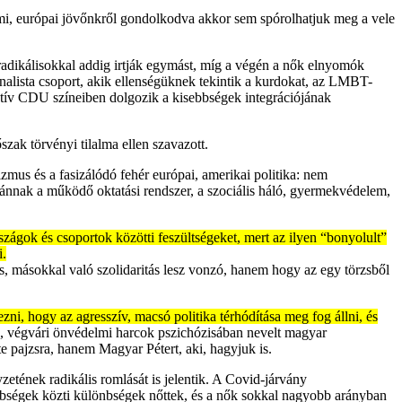
 mi, európai jövőnkről gondolkodva akkor sem spórolhatjuk meg a vele
 radikálisokkal addig irtják egymást, míg a végén a nők elnyomók
alista csoport, akik ellenségüknek tekintik a kurdokat, az LMBT-
atív CDU színeiben dolgozik a kisebbségek integrációjának
zak törvényi tilalma ellen szavazott.
mus és a fasizálódó fehér európai, amerikai politika: nem
bánnak a működő oktatási rendszer, a szociális háló, gyermekvédelem,
országok és csoportok közötti feszültségeket, mert az ilyen “bonyolult”
i.
és, másokkal való szolidaritás lesz vonzó, hanem hogy az egy törzsből
ni, hogy az agresszív, macsó politika térhódítása meg fog állni, és
en, végvári önvédelmi harcok pszichózisában nevelt magyar
pajzsra, hanem Magyar Pétert, aki, hagyjuk is.
zetének radikális romlását is jelentik. A Covid-járvány
önbségek közti különbségek nőttek, és a nők sokkal nagyobb arányban