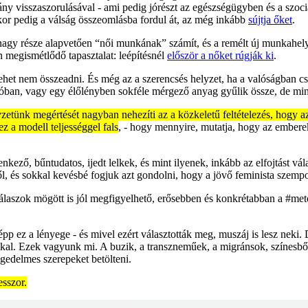
vány visszaszorulásával - ami pedig jórészt az egészségügyben és a sz
kor pedig a válság összeomlásba fordul át, az még inkább
sújtja őket
.
nagy része alapvetően “női munkának” számít, és a remélt új munkahel
 megismétlődő tapasztalat: leépítésnél
először a nőket rúgják ki
.
ehet nem összeadni. És még az a szerencsés helyzet, ha a valóságban 
 tóban, vagy egy élőlényben sokféle mérgező anyag gyűlik össze, de mind
zetünk megértését nagyban nehezíti az a közkeletű feltételezés, hogy az
 a modell teljességgel fals
, - hogy mennyire, mutatja, hogy az emberek
, bűntudatos, ijedt lelkek, és mint ilyenek, inkább az elfojtást válas
ől, és sokkal kevésbé fogjuk azt gondolni, hogy a jövő feminista szempo
 válaszok mögött is jól megfigyelhető, erősebben és konkrétabban a #me
p ez a lényege - és mivel ezért választották meg, muszáj is lesz neki.
kal. Ezek vagyunk mi. A buzik, a transzneműek, a migránsok, színesbőr
gedelmes szerepeket betölteni.
sszor.