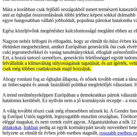
Mára a korábban csak fejlődő országokból ismert természeti katasztróf
ami az éghajlat összeomlásának többi jeléhez képest sokkal drámaibb
egyre hangosabban vállaló jobboldali, populista pártokat hatalomba vá
Egész közeljövőnk megértéshez kulcsfontosságú meglátni ebben az elf
Nagyon nehéz felfogni és elfogadni, hogy az elmúlt tíz-húsz évben ki
életünket megnehezíteni, amiket Európában generációk óta csak elvét
cuki jegesmedvékkel és vastag tanulmányokkal, elfoglalt szénerőműve
Ezt, a hozzá tartozó személyes, generációs felelősséggel együtt tudomá
felvállalták a klímaválság súlyosságának tagadását, és azt ígérték, 
csak még többen csatlakoznak majd hozzájuk.
Ahogy romlani fog az éghajlat állapota, és nőnek tovább emiatt a társ
az önbecsapást és annak fasizálódó politikai megfelelőjét választani.
A trend eredményeképpen Európában a demokratikus pártok választásról
hatalomra kerülését. Ez nyilván nem a jó kormányzás receptje - a ross
A világ további részei csak még rémesebben néznek ki. A Gender Inequ
ig Európai Uniós tagjelölt, legnyugatibb muszlim országban, Törökors
eléggé magukat, és nem vertek ezért agyon. Afganisztánban a nők 12 é
ablakokat
.
Irakban
pedig az egyik kormánypárt tavaly novemberi bete
helyzete az elmúlt tíz évben jobb esetben stagnált,
rosszabb esetben ro