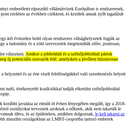
atnyi emberéletet elpusztító villámárvizek Európában is rendszeresek,
 pont ezekben az években csökkent, és kezdtek annak nyílt tagadását
egy-két évtizeden belül olyan rendszeres válsághelyzetek fogják az
hogy a tudomány és a zöld szervezetek megmondták előre, pontosan,
ást választani.
Amikor a jobboldali és a szélsőjobboldali pártok
 meg új potenciális szavazók felé, amelyiken a jövőben bizonyosan
 helyzettel és az érte viselt felelősségükkel való szembenézés helyett
i tudó, törékenyebb koalíciókkal tudják elkerülni szélsőjobboldal
eptje.
k korábbi javulása az elmúlt öt évben lényegében megállt, így a 2018-
ézeti osztályokat terveznek azoknak a nőknek, akik nem takarták le
 vannak tiltva, és az épületeken, amikben dolgoznak,
le kell takarni az
nagyobb muszlim országokban az LMBT-csoportba tartozó emberek