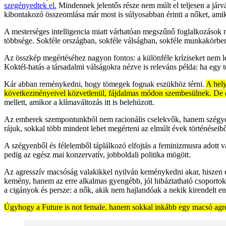
szegényedtek el.
Mindennek jelentős része nem múlt el teljesen a jár
kibontakozó összeomlása már most is súlyosabban érinti a nőket, ami
A mesterséges intelligencia miatt várhatóan megszűnő foglalkozások 
többsége. Sokféle országban, sokféle válságban, sokféle munkakörben
Az összkép megértéséhez nagyon fontos: a különféle kríziseket nem l
Koktél-hatás a társadalmi válságokra nézve is releváns példa: ha egy
Kár abban reménykedni, hogy tömegek fognak eszükhöz térni.
A hely
következményeivel közvetlenül, fájdalmas módon szembesülnek. De ez
mellett, amikor a klímaváltozás itt is belehúzott.
Az emberek szempontunkból nem racionális cselekvők, hanem szégyenkező
rájuk, sokkal több mindent lehet megérteni az elmúlt évek történéseib
A szégyenből és félelemből táplálkozó elfojtás a feminizmusra adott
pedig az egész mai konzervatív, jobboldali politika mögött.
Az agresszív macsóság valakikkel nyilván keménykedni akar, hiszen ép
kemény, hanem az erre alkalmas gyengébb, jól hibáztatható csoportok
a cigányok és persze: a nők, akik nem hajlandóak a nekik kirendelt en
Úgyhogy a Future is not female, hanem sokkal inkább egy macsó agre