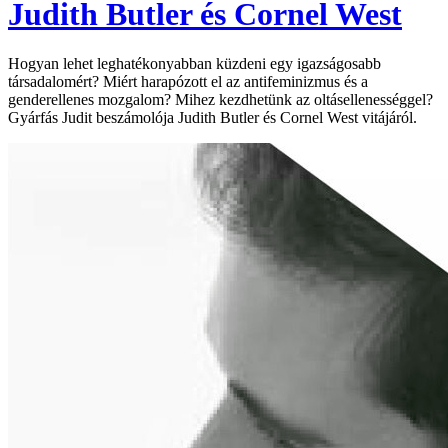
Judith Butler és Cornel West
Hogyan lehet leghatékonyabban küzdeni egy igazságosabb
társadalomért? Miért harapózott el az antifeminizmus és a
genderellenes mozgalom? Mihez kezdhetünk az oltásellenességgel?
Gyárfás Judit beszámolója Judith Butler és Cornel West vitájáról.