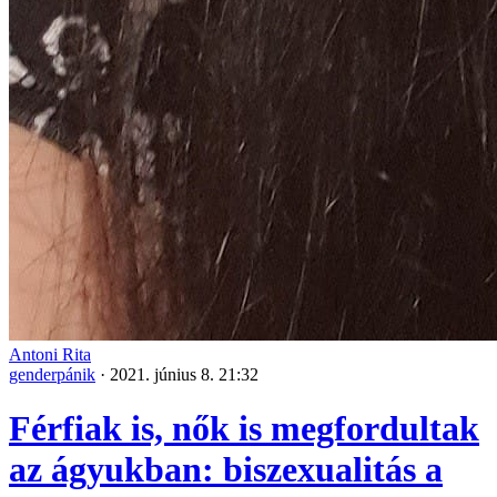
Antoni Rita
genderpánik
·
2021. június 8. 21:32
Férfiak is, nők is megfordultak
az ágyukban: biszexualitás a