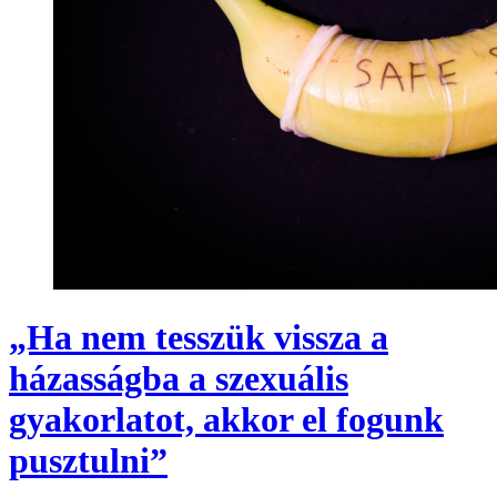
„Ha nem tesszük vissza a
házasságba a szexuális
gyakorlatot, akkor el fogunk
pusztulni”