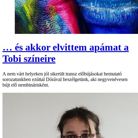
… és akkor elvittem apámat a
Tobi színeire
A nem várt helyeken jól sikerült transz előbújásokat bemutató
sorozatunkben ezúttal Dórával beszélgetünk, aki negyvenévesen
bújt elő nembinárisként.