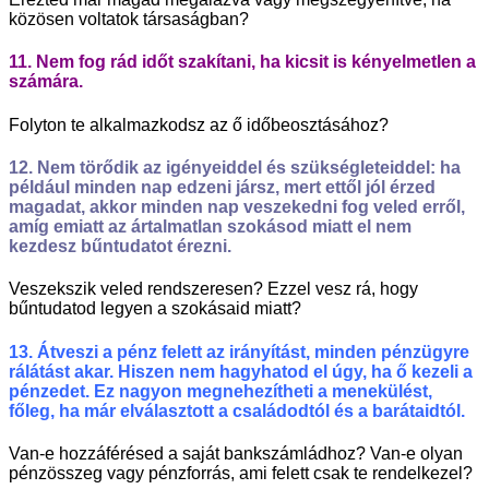
közösen voltatok társaságban?
11. Nem fog rád időt szakítani, ha kicsit is kényelmetlen a
számára.
Folyton te alkalmazkodsz az ő időbeosztásához?
12. Nem törődik az igényeiddel és szükségleteiddel: ha
például minden nap edzeni jársz, mert ettől jól érzed
magadat, akkor minden nap veszekedni fog veled erről,
amíg emiatt az ártalmatlan szokásod miatt el nem
kezdesz bűntudatot érezni.
Veszekszik veled rendszeresen? Ezzel vesz rá, hogy
bűntudatod legyen a szokásaid miatt?
13. Átveszi a pénz felett az irányítást, minden pénzügyre
rálátást akar. Hiszen nem hagyhatod el úgy, ha ő kezeli a
pénzedet. Ez nagyon megnehezítheti a menekülést,
főleg, ha már elválasztott a családodtól és a barátaidtól.
Van-e hozzáférésed a saját bankszámládhoz? Van-e olyan
pénzösszeg vagy pénzforrás, ami felett csak te rendelkezel?