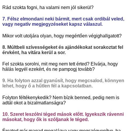
Rád szokta fogni, ha valami nem jól sikerül?
7. Félsz elmondani neki bármit, mert csak ordibál veled,
vagy negatív megjegyzéseket kapsz válaszul.
Mikor volt utoljára olyan, hogy megértően végighallgatott?
8. Múltbeli szívességeket és ajándékokat sorakoztat fel
érvként, ha vitára kerül a sor.
Fel szokta sorolni, mit meg nem tett érted? Elvárja, hogy
hálás legyél ezekért, és ne pampogj tovább?
9. Ha folyton azzal gyanúsít, hogy megcsalod, könnyen
lehet, hogy ő a hűtlen fél a kapcsolatban.
Folyton féltékenykedik? Nem bízik benned, pedig nem is
adtál okot a bizalmatlanságra?
10. Szeret leszólni téged mások előtt. Igyekszik rávenni
másokat, hogy ők is szóljanak le téged.
Érezted már magad megalázva vagy megszégyenítve, ha