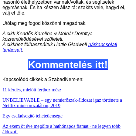
hasonló élethelyzetben vannak/voltak, és segítsetek
egymásnak. És ha készen állsz rá: szakíts vele, hagyd el,
válj el tőle.
Utólag meg fogod köszönni magadnak.
A cikk Kendős Karolina & Molnár Dorottya
közreműködésével született.
A cikkhez fölhasználtuk Hattie Gladwell
párkapcsolati
tanácsait
.
Kommentelés itt!
Kapcsolódó cikkek a SzabadNem-en:
11 kérdés, mielőtt férjhez mész
UNBELIEVABLE – egy nemierőszak-áldozat igaz története a
Netflix minisorozatában, 2019
Egy családsegítő tehetetlensége
Az exem öt éve megölte a hathónapos fiamat - ne legyen több
áldozat!