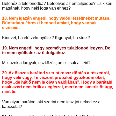
Belenéz a telefonodba? Beleolvas az emailjeidbe? És kikéri
magának, hogy neki joga van ehhez?
18. Nem igazán engedi, hogy valódi érzelmeket mutass.
Bűntudatot ébreszt benned amiatt, hogy vannak
érzéseid.
Kinevet, ha elérzékenyülsz? Kigúnyol, ha sírsz?
19. Nem engedi, hogy személyes tulajdonod legyen. De
te nem nyúlhatsz az ő dolgaihoz.
Mik azok a tárgyak, eszközök, amik csak a tieid?
20. Az összes barátod szerint rossz döntés a részedről,
hogy vele vagy. Te viszont próbálod győzködni őket,
hogy „de hát ő nem is olyan valójában”. Hogy a barátaid
csak azért nem értik az egészet, mert nem ismerik őt úgy,
mint te.
Van olyan barátod, aki szerint nem tesz jót neked ez a
kapcsolat?