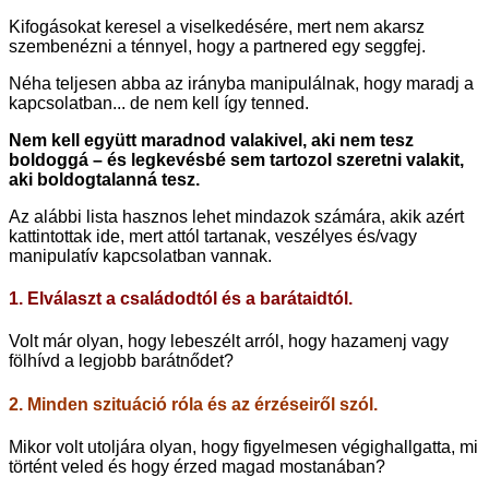
Kifogásokat keresel a viselkedésére, mert nem akarsz
szembenézni a ténnyel, hogy a partnered egy seggfej.
Néha teljesen abba az irányba manipulálnak, hogy maradj a
kapcsolatban... de nem kell így tenned.
Nem kell együtt maradnod valakivel, aki nem tesz
boldoggá – és legkevésbé sem tartozol szeretni valakit,
aki boldogtalanná tesz.
Az alábbi lista hasznos lehet mindazok számára, akik azért
kattintottak ide, mert attól tartanak, veszélyes és/vagy
manipulatív kapcsolatban vannak.
1. Elválaszt a családodtól és a barátaidtól.
Volt már olyan, hogy lebeszélt arról, hogy hazamenj vagy
fölhívd a legjobb barátnődet?
2. Minden szituáció róla és az érzéseiről szól.
Mikor volt utoljára olyan, hogy figyelmesen végighallgatta, mi
történt veled és hogy érzed magad mostanában?