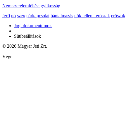
Nem szerelemféltés: gyilkosság
férfi
nő
szex
párkapcsolat
bántalmazás
nők_elleni_erőszak
erőszak
Jogi dokumentumok
·
Sütibeállítások
© 2026 Magyar Jeti Zrt.
Vége