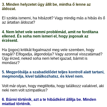
3. Minden helyzetet úgy állít be, mintha ő lenne az
áldozat.
El szokta ismerni, ha hibázott? Vagy mindig más a hibás és ő
az ártatlan áldozat?
4. Nem lehet vele semmi problémád, amit ne fordítana
ellened. És soha nem ismeri el, hogy jogosak az
érzéseid.
Ha (jogos) kritikát fogalmazol meg vele szemben, hogy
reagál? Elfogadja, átgondolja? Vagy azonnal visszatámad?
Úgy érzed, neked soha nem lehet igazad, bármit is
mondasz?
5. Megpróbálja a szabadidődet teljes kontroll alatt tartani,
megmondja, kivel találkozhatsz, és kivel nem.
Volt már olyan, hogy megtiltotta, hogy találkozz valakivel, aki
neki nem volt szimpatikus?
6. Bármi történik, azt a te hibádként állítja be. Minden
miattad történik.