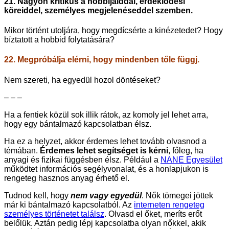
21. Nagyon kritikus a hobbijaiddal, érdeklődési
köreiddel, személyes megjelenéseddel szemben.
Mikor történt utoljára, hogy megdícsérte a kinézetedet? Hogy
bíztatott a hobbid folytatására?
22. Megpróbálja elérni, hogy mindenben tőle függj.
Nem szereti, ha egyedül hozol döntéseket?
– – –
Ha a fentiek közül sok illik rátok, az komoly jel lehet arra,
hogy egy bántalmazó kapcsolatban élsz.
Ha ez a helyzet, akkor érdemes lehet tovább olvasnod a
témában.
Érdemes lehet segítséget
is
kérni
, főleg, ha
anyagi és fizikai függésben élsz. Például a
NANE Egyesület
működtet információs segélyvonalat, és a honlapjukon is
rengeteg hasznos anyag érhető el.
Tudnod kell, hogy
nem vagy egyedül
. Nők tömegei jöttek
már ki bántalmazó kapcsolatból. Az
interneten rengeteg
személyes történetet találsz
. Olvasd el őket, meríts erőt
belőlük. Aztán pedig lépj kapcsolatba olyan nőkkel, akik