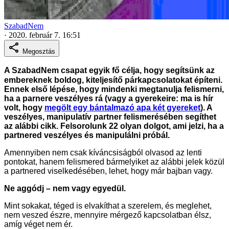
SzabadNem
·
2020. február 7. 16:51
Megosztás
A SzabadNem csapat egyik fő célja, hogy segítsünk az
embereknek boldog, kiteljesítő párkapcsolatokat építeni.
Ennek első lépése, hogy mindenki megtanulja felismerni,
ha a parnere veszélyes rá (vagy a gyerekeire: ma is hír
volt, hogy
megölt egy bántalmazó apa két gyereket
). A
veszélyes, manipulatív partner felismerésében segíthet
az alábbi cikk. Felsorolunk 22 olyan dolgot, ami jelzi, ha a
partnered veszélyes és manipulálni próbál.
Amennyiben nem csak kíváncsiságból olvasod az lenti
pontokat, hanem felismered bármelyiket az alábbi jelek közül
a partnered viselkedésében, lehet, hogy már bajban vagy.
Ne aggódj – nem vagy egyedül.
Mint sokakat, téged is elvakíthat a szerelem, és meglehet,
nem veszed észre, mennyire mérgező kapcsolatban élsz,
amíg véget nem ér.