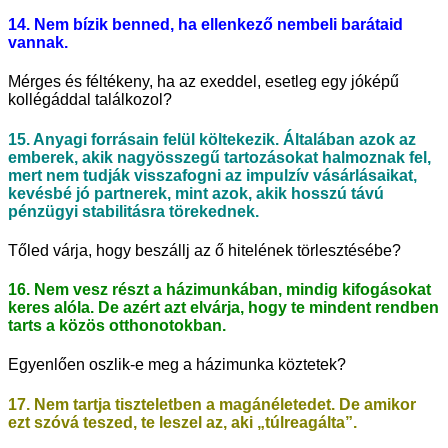
14. Nem bízik benned, ha ellenkező nembeli barátaid
vannak.
Mérges és féltékeny, ha az exeddel, esetleg egy jóképű
kollégáddal találkozol?
15. Anyagi forrásain felül költekezik. Általában azok az
emberek, akik nagyösszegű tartozásokat halmoznak fel,
mert nem tudják visszafogni az impulzív vásárlásaikat,
kevésbé jó partnerek, mint azok, akik hosszú távú
pénzügyi stabilitásra törekednek.
Tőled várja, hogy beszállj az ő hitelének törlesztésébe?
16. Nem vesz részt a házimunkában, mindig kifogásokat
keres alóla. De azért azt elvárja, hogy te mindent rendben
tarts a közös otthonotokban.
Egyenlően oszlik-e meg a házimunka köztetek?
17. Nem tartja tiszteletben a magánéletedet. De amikor
ezt szóvá teszed, te leszel az, aki „túlreagálta”.